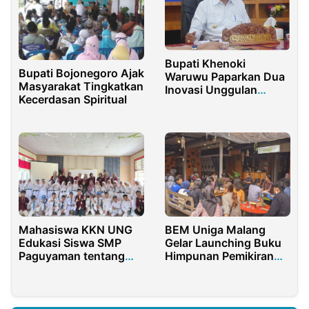
Bupati Khenoki
Bupati Bojonegoro Ajak
Waruwu Paparkan Dua
Masyarakat Tingkatkan
Inovasi Unggulan
Kecerdasan Spiritual
Dalam Tahap Penilaian
IGA 2022
Mahasiswa KKN UNG
BEM Uniga Malang
Edukasi Siswa SMP
Gelar Launching Buku
Paguyaman tentang
Himpunan Pemikiran
Kesehatan Reproduksi
Budaya dan Sosial.
dan Bahaya Rokok