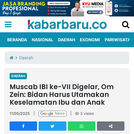
BERANDA
NASIONAL
DAERAH
EKONOMI
PARIWISATA
Informasi
KabarbaruTV
Kirim
Tentang
Daerah
Iklan
Berita
Kami
DAERAH
Berita
Muscab IBI ke-VII Digelar, Om
Nasional
International
Olahraga
Entertainment
Daerah
Pariwisata
Kuliner
Kolom
Zein: Bidan Harus Utamakan
Keselamatan Ibu dan Anak
Network
11/05/2025
|
|
3
views
PT
TREETAN