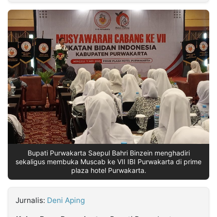
MULTIMEDIA
INDONESIA
Partner
Insight
Suara
Lens
Daily
Jalan
Idealita
Kita
Dinamikapost.com
Radar
Seedbacklink
NTB
Time
IDN
Jogja
Rakyat
News
Notice
Baru
Follow
Kabarbaru
Bupati Purwakarta Saepul Bahri Binzein menghadiri
sekaligus membuka Muscab ke VII IBI Purwakarta di prime
plaza hotel Purwakarta.
Jurnalis:
Deni Aping