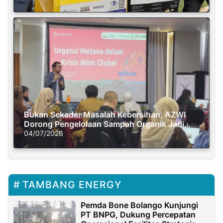
Bukan Sekadar Masalah Kebersihan, AZWI
Dorong Pengelolaan Sampah Organik Jadi
Solusi Krisis Iklim
04/07/2026
TAMBANG ENERGY
Pemda Bone Bolango Kunjungi
PT BNPG, Dukung Percepatan