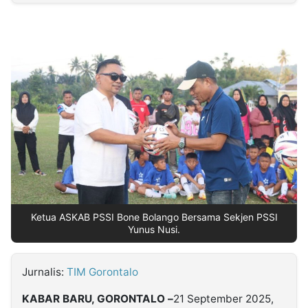
MULTIMEDIA
INDONESIA
Partner
Insight
Suara
Lens
Daily
Jalan
Idealita
Kita
Dinamikapost.com
Radar
Seedbacklink
NTB
Time
IDN
Jogja
Rakyat
News
Notice
Baru
Follow
Kabarbaru
Ketua ASKAB PSSI Bone Bolango Bersama Sekjen PSSI
Yunus Nusi.
Jurnalis:
TIM Gorontalo
KABAR BARU, GORONTALO –
21 September 2025,