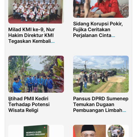
Sidang Korupsi Pokir,
Milad KMI ke-9, Nur
Fujika Ceritakan
Hakim Direktur KMI
Perjalanan Cinta
Tegaskan Kembali
dengan Kusnadi
Pentingnya Semangat
Berbagi
Ijtihad PMII Kediri
Pansus DPRD Sumenep
Terhadap Potensi
Temukan Dugaan
Wisata Religi
Pembuangan Limbah
Tambak Udang ke Laut