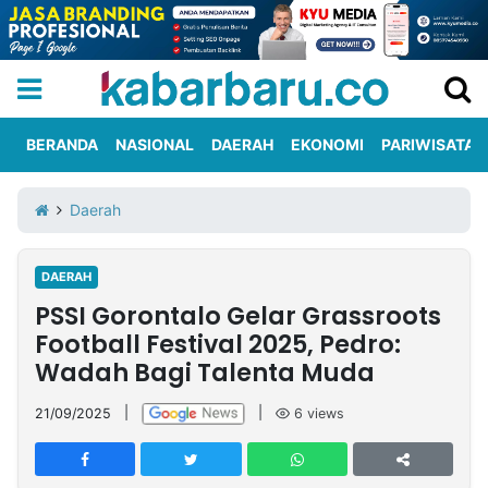
BERANDA
NASIONAL
DAERAH
EKONOMI
PARIWISATA
Informasi
KabarbaruTV
Kirim
Tentang
Daerah
Iklan
Berita
Kami
DAERAH
Berita
PSSI Gorontalo Gelar Grassroots
Nasional
International
Olahraga
Entertainment
Daerah
Pariwisata
Kuliner
Kolom
Football Festival 2025, Pedro:
Wadah Bagi Talenta Muda
Network
21/09/2025
|
|
6
views
PT
TREETAN