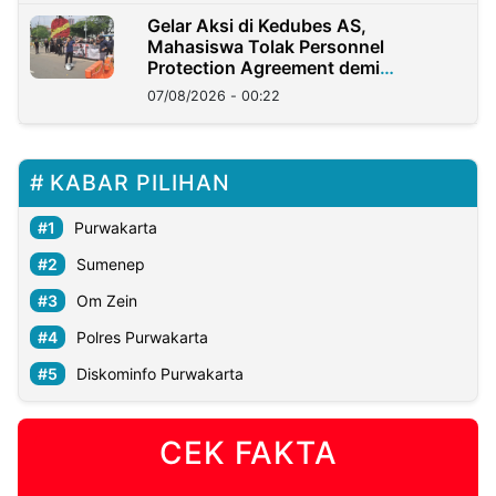
Gelar Aksi di Kedubes AS,
Mahasiswa Tolak Personnel
Protection Agreement demi
Kedaulatan Negara
07/08/2026 - 00:22
KABAR PILIHAN
Purwakarta
Sumenep
Om Zein
Polres Purwakarta
Diskominfo Purwakarta
CEK FAKTA