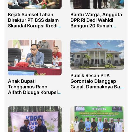
Kejati Sumsel Tahan
Bantu Warga, Anggota
Direktur PT BSS dalam
DPR RI Dedi Wahidi
Skandal Korupsi Kredit
Bangun 20 Rumah
BRI Rp1,6 Triliun
Layak Huni di Dua Desa
di Cirebon
Publik Resah PTA
Anak Bupati
Gorontalo Dianggap
Tanggamus Rano
Gagal, Dampaknya Bagi
Alfath Diduga Korupsi
Masyarakat
Dana PIP dan KIP Kuliah