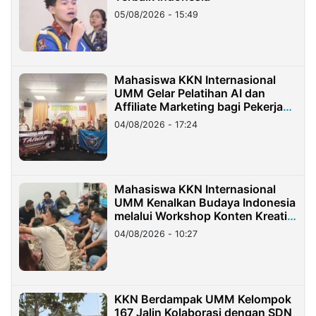
05/08/2026 - 15:49
Mahasiswa KKN Internasional
UMM Gelar Pelatihan AI dan
Affiliate Marketing bagi Pekerja
Migran Indonesia di Taiwan
04/08/2026 - 17:24
Mahasiswa KKN Internasional
UMM Kenalkan Budaya Indonesia
melalui Workshop Konten Kreatif
di Taiwan
04/08/2026 - 10:27
KKN Berdampak UMM Kelompok
167 Jalin Kolaborasi dengan SDN