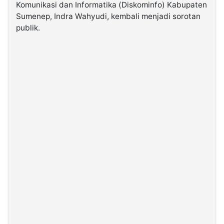
Komunikasi dan Informatika (Diskominfo) Kabupaten
Sumenep, Indra Wahyudi, kembali menjadi sorotan
©
publik.
Kabarbaru.co
-
2026
PT.
Kabarbaru
Media
Holding