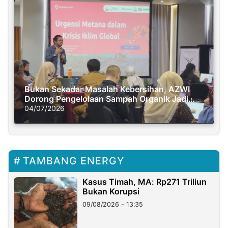
Bukan Sekadar Masalah Kebersihan, AZWI
Dorong Pengelolaan Sampah Organik Jadi
Solusi Krisis Iklim
04/07/2026
TAMBANG ENERGY
Kasus Timah, MA: Rp271 Triliun
Bukan Korupsi
09/08/2026 - 13:35