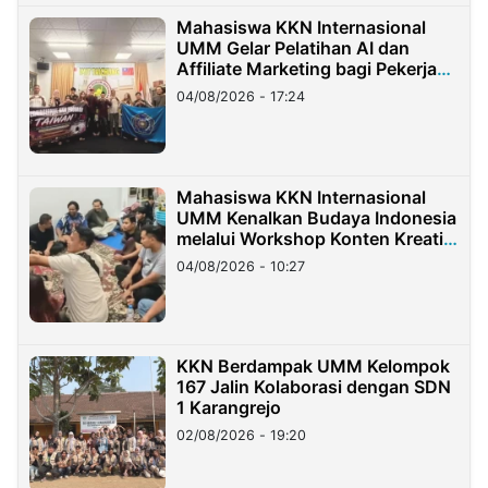
Mahasiswa KKN Internasional
UMM Gelar Pelatihan AI dan
Affiliate Marketing bagi Pekerja
Migran Indonesia di Taiwan
04/08/2026 - 17:24
Mahasiswa KKN Internasional
UMM Kenalkan Budaya Indonesia
melalui Workshop Konten Kreatif
di Taiwan
04/08/2026 - 10:27
KKN Berdampak UMM Kelompok
167 Jalin Kolaborasi dengan SDN
1 Karangrejo
02/08/2026 - 19:20