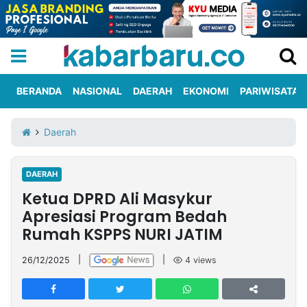
BERANDA
NASIONAL
DAERAH
EKONOMI
PARIWISATA
Informasi
KabarbaruTV
Kirim
Tentang
Daerah
Iklan
Berita
Kami
DAERAH
Berita
Ketua DPRD Ali Masykur
Nasional
International
Olahraga
Entertainment
Daerah
Pariwisata
Kuliner
Kolom
Apresiasi Program Bedah
Rumah KSPPS NURI JATIM
Network
26/12/2025
|
|
4
views
PT
TREETAN