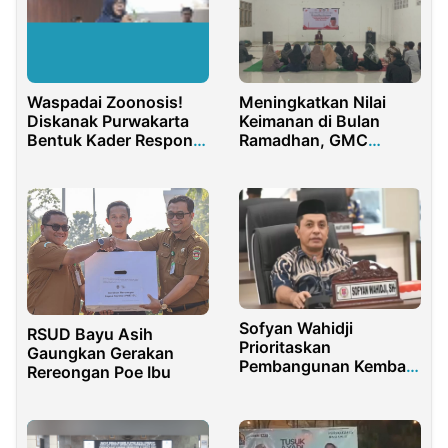
Meningkatkan Nilai
Waspadai Zoonosis!
Keimanan di Bulan
Diskanak Purwakarta
Ramadhan, GMC
Bentuk Kader Respons
Lamongan Gelar Lomba
Cepat di Lapangan
Tartil Al-Qur’an
Sofyan Wahidji
RSUD Bayu Asih
Prioritaskan
Gaungkan Gerakan
Pembangunan Kembali
Rereongan Poe Ibu
SDN 7 Bulango