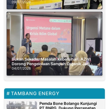
Semasa Piknik
09/07/2026
Bukan Sekadar Masalah Kebersihan, AZWI
Dorong Pengelolaan Sampah Organik Jadi
Solusi Krisis Iklim
04/07/2026
TAMBANG ENERGY
Pemda Bone Bolango Kunjungi
PT BNPG, Dukung Percepatan