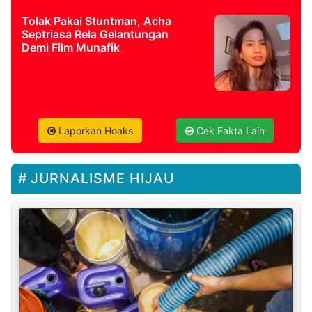
Tolak Pakai Stuntman, Acha
Septriasa Rela Gelantungan
Demi Film Munafik
Laporkan Hoaks
Cek Fakta Lain
JURNALISME HIJAU