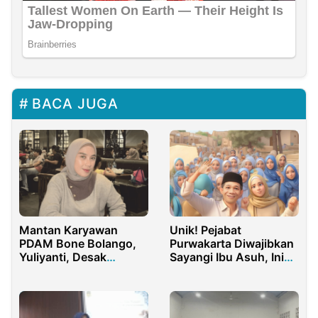
BACA JUGA
Mantan Karyawan
Unik! Pejabat
PDAM Bone Bolango,
Purwakarta Diwajibkan
Yuliyanti, Desak
Sayangi Ibu Asuh, Ini
Pembayaran Gaji 7
Penjelasan Bupati
Bulan dan Perbaikan
Nama di Bank