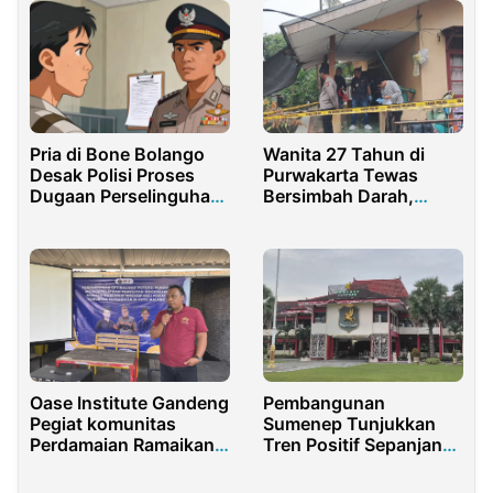
Pria di Bone Bolango
Wanita 27 Tahun di
Desak Polisi Proses
Purwakarta Tewas
Dugaan Perselinguhan
Bersimbah Darah,
Istri
Terkuak Riwayat
Ancaman Mengerikan
Oase Institute Gandeng
Pembangunan
Pegiat komunitas
Sumenep Tunjukkan
Perdamaian Ramaikan
Tren Positif Sepanjang
Media Sosial dengan
2025
Konten Inklusif