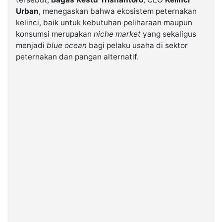
Urban
, menegaskan bahwa ekosistem peternakan
kelinci, baik untuk kebutuhan peliharaan maupun
©
Kabarbaru.co
konsumsi merupakan
niche market
yang sekaligus
-
2026
menjadi
blue ocean
bagi pelaku usaha di sektor
peternakan dan pangan alternatif.
PT.
Kabarbaru
Media
Holding