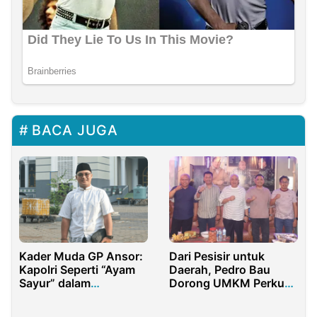
BACA JUGA
Kader Muda GP Ansor:
Dari Pesisir untuk
Kapolri Seperti “Ayam
Daerah, Pedro Bau
Sayur” dalam
Dorong UMKM Perkuat
Mengusut Kasus Pagar
Ekonomi Gorontalo
Laut di Tangerang