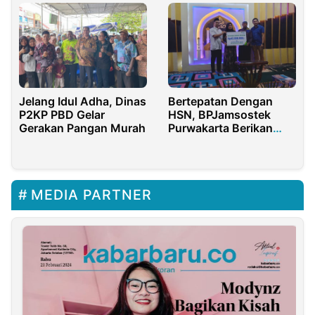
Jelang Idul Adha, Dinas
Bertepatan Dengan
P2KP PBD Gelar
HSN, BPJamsostek
Gerakan Pangan Murah
Purwakarta Berikan
Santunan JKm Sebesar
Rp 42 Juta Kepada Ahli
Waris Petani
MEDIA PARTNER