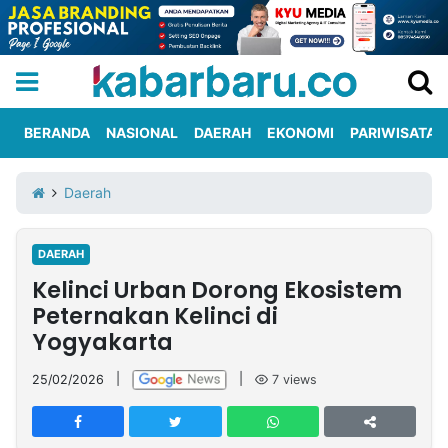
BERANDA
NASIONAL
DAERAH
EKONOMI
PARIWISATA
Informasi
KabarbaruTV
Kirim
Tentang
Daerah
Iklan
Berita
Kami
DAERAH
Berita
Kelinci Urban Dorong Ekosistem
Nasional
International
Olahraga
Entertainment
Daerah
Pariwisata
Kuliner
Kolom
Peternakan Kelinci di
Yogyakarta
Network
25/02/2026
|
|
7
views
PT
TREETAN