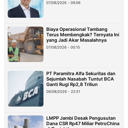
Hilangnya Dana Nasabah Rp2,58
07/08/2026 - 09:06
Miliar
Biaya Operasional Tambang
Terus Membengkak? Ternyata Ini
yang Jadi Akar Masalahnya
07/08/2026 - 00:15
PT Paramitra Alfa Sekuritas dan
Sejumlah Nasabah Tuntut BCA
Ganti Rugi Rp2,8 Triliun
06/08/2026 - 22:51
LMPP Jambi Desak Pengusutan
Dana CSR Rp47 Miliar PetroChina