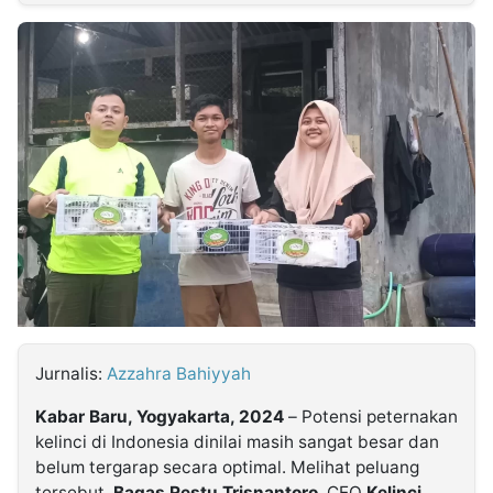
MULTIMEDIA
INDONESIA
Partner
Insight
Suara
Lens
Daily
Jalan
Idealita
Kita
Radar
Seedbacklink
NTB
Time
IDN
Jogja
Rakyat
News
Notice
Baru
Follow
Kabarbaru
Jurnalis:
Azzahra Bahiyyah
Kabar Baru, Yogyakarta, 2024
– Potensi peternakan
kelinci di Indonesia dinilai masih sangat besar dan
belum tergarap secara optimal. Melihat peluang
tersebut,
Bagas Restu Trisnantoro
, CEO
Kelinci