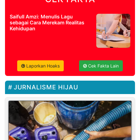
Saifull Amzi: Menulis Lagu
sebagai Cara Merekam Realitas
Kehidupan
Laporkan Hoaks
Cek Fakta Lain
JURNALISME HIJAU