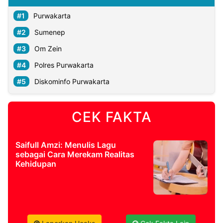
Purwakarta
Sumenep
Om Zein
Polres Purwakarta
Diskominfo Purwakarta
CEK FAKTA
Saifull Amzi: Menulis Lagu
sebagai Cara Merekam Realitas
Kehidupan