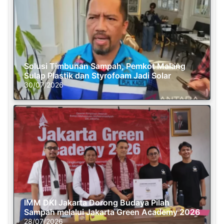
Solusi Timbunan Sampah, Pemkot Malang
Sulap Plastik dan Styrofoam Jadi Solar
30/07/2026
IMM DKI Jakarta Dorong Budaya Pilah
Sampah melalui Jakarta Green Academy 2026
28/07/2026