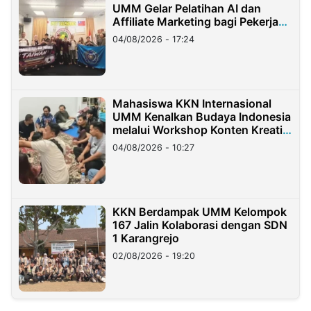
UMM Gelar Pelatihan AI dan
Affiliate Marketing bagi Pekerja
Migran Indonesia di Taiwan
04/08/2026 - 17:24
Mahasiswa KKN Internasional
UMM Kenalkan Budaya Indonesia
melalui Workshop Konten Kreatif
di Taiwan
04/08/2026 - 10:27
KKN Berdampak UMM Kelompok
167 Jalin Kolaborasi dengan SDN
1 Karangrejo
02/08/2026 - 19:20