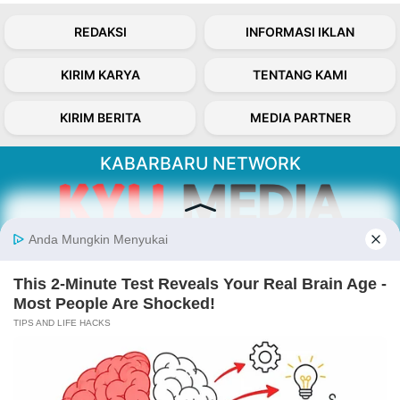
REDAKSI
INFORMASI IKLAN
KIRIM KARYA
TENTANG KAMI
KIRIM BERITA
MEDIA PARTNER
KABARBARU NETWORK
About Our Kabarbaru.co
Kabarbaru.co menyajikan berita aktual dan
inspiratif dari sudut pandang berbaik sangka
serta terverifikasi dari sumber yang tepat.
Follow Kabarbaru