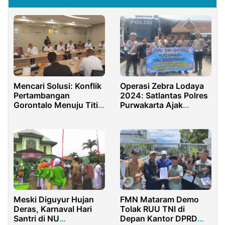
Mencari Solusi: Konflik
Operasi Zebra Lodaya
Pertambangan
2024: Satlantas Polres
Gorontalo Menuju Titik
Purwakarta Ajak
Terang?
Masyarakat Tertib
Lalulintas
Meski Diguyur Hujan
FMN Mataram Demo
Deras, Karnaval Hari
Tolak RUU TNI di
Santri di NU
Depan Kantor DPRD