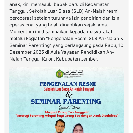
anak, kini memasuki babak baru di Kecamatan
Tanggul. Sekolah Luar Biasa (SLB) An-Najah resmi
©
beroperasi setelah turunnya izin pendirian dan izin
Kabarbaru.co
-
operasional yang telah dinantikan sejak lama.
2026
Momentum ini disampaikan kepada masyarakat
melalui kegiatan “Pengenalan Resmi SLB An-Najah &
PT.
Seminar Parenting” yang berlangsung pada Rabu, 10
Kabarbaru
Media
Desember 2025 di Aula Yayasan Pendidikan An-
Holding
Najah Tanggul Kulon, Kabupaten Jember.