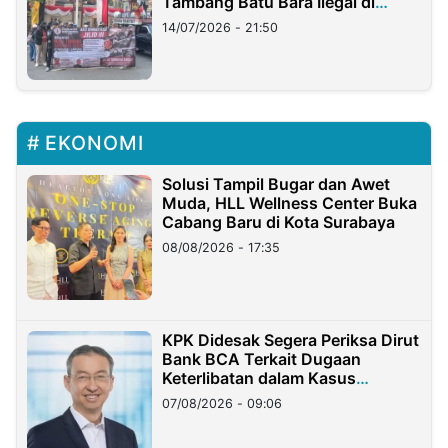
Tambang Batu Bara Ilegal di
Lampung
14/07/2026 - 21:50
EKONOMI
Solusi Tampil Bugar dan Awet
Muda, HLL Wellness Center Buka
Cabang Baru di Kota Surabaya
08/08/2026 - 17:35
KPK Didesak Segera Periksa Dirut
Bank BCA Terkait Dugaan
Keterlibatan dalam Kasus
Hilangnya Dana Nasabah Rp2,58
07/08/2026 - 09:06
Miliar