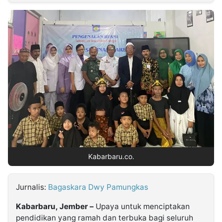
MULTIMEDIA
INDONESIA
Partner
Insight
Suara
Lens
Daily
Jalan
Idealita
Kita
Dinamikapost.com
Radar
Seedbacklink
NTB
Time
IDN
Jogja
Rakyat
News
Notice
Baru
Follow
Kabarbaru
Kabarbaru.co.
Jurnalis:
Bagaskara Dwy Pamungkas
Kabarbaru, Jember –
Upaya untuk menciptakan
pendidikan yang ramah dan terbuka bagi seluruh