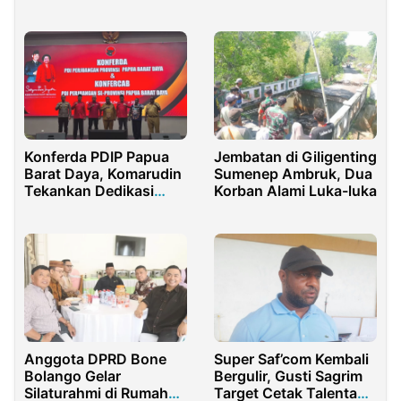
Warungasem Batang
NTB
Tetap Meriah
Konferda PDIP Papua
Jembatan di Giligenting
Barat Daya, Komarudin
Sumenep Ambruk, Dua
Tekankan Dedikasi
Korban Alami Luka-luka
Seumur Hidup
Anggota DPRD Bone
Super Saf’com Kembali
Bolango Gelar
Bergulir, Gusti Sagrim
Silaturahmi di Rumah
Target Cetak Talenta