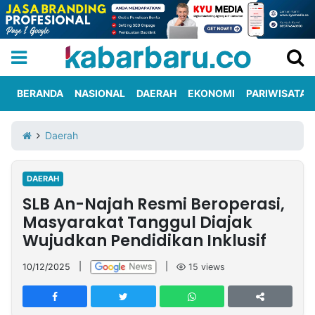
BERANDA
NASIONAL
DAERAH
EKONOMI
PARIWISATA
Informasi
KabarbaruTV
Kirim
Tentang
Daerah
Iklan
Berita
Kami
DAERAH
Berita
SLB An-Najah Resmi Beroperasi,
Nasional
International
Olahraga
Entertainment
Daerah
Pariwisata
Kuliner
Kolom
Masyarakat Tanggul Diajak
Wujudkan Pendidikan Inklusif
Network
10/12/2025
|
|
15
views
PT
TREETAN