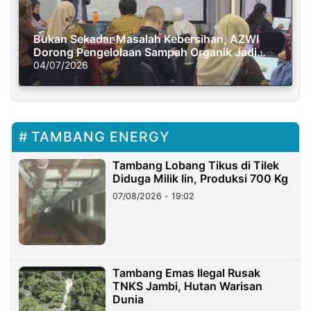
Bukan Sekadar Masalah Kebersihan, AZWI
Dorong Pengelolaan Sampah Organik Jadi
Solusi Krisis Iklim
04/07/2026
TAMBANG ENERGY
Tambang Lobang Tikus di Tilek
Diduga Milik Iin, Produksi 700 Kg
07/08/2026 - 19:02
Tambang Emas Ilegal Rusak
TNKS Jambi, Hutan Warisan
Dunia