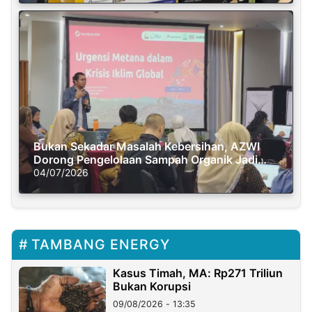
Bukan Sekadar Masalah Kebersihan, AZWI
Dorong Pengelolaan Sampah Organik Jadi
Solusi Krisis Iklim
04/07/2026
TAMBANG ENERGY
Kasus Timah, MA: Rp271 Triliun
Bukan Korupsi
09/08/2026 - 13:35