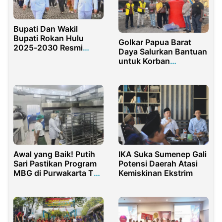
Bupati Dan Wakil
Bupati Rokan Hulu
Golkar Papua Barat
2025-2030 Resmi
Daya Salurkan Bantuan
Dilantik Presiden R
untuk Korban
Kebakaran di Jalan
Misool
Awal yang Baik! Putih
IKA Suka Sumenep Gali
Sari Pastikan Program
Potensi Daerah Atasi
MBG di Purwakarta Tak
Kemiskinan Ekstrim
Hanya Seremoni