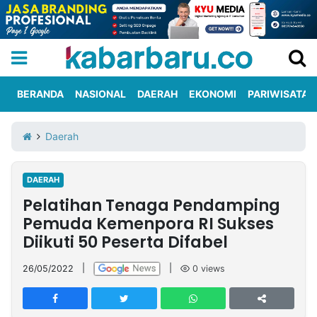
BERANDA
NASIONAL
DAERAH
EKONOMI
PARIWISATA
Informasi
KabarbaruTV
Kirim
Tentang
Daerah
Iklan
Berita
Kami
DAERAH
Berita
Pelatihan Tenaga Pendamping
Nasional
International
Olahraga
Entertainment
Daerah
Pariwisata
Kuliner
Kolom
Pemuda Kemenpora RI Sukses
Diikuti 50 Peserta Difabel
Network
26/05/2022
|
|
0
views
PT
TREETAN