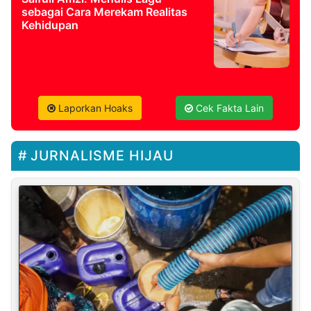
sebagai Cara Merekam Realitas
Kehidupan
Laporkan Hoaks
Cek Fakta Lain
JURNALISME HIJAU