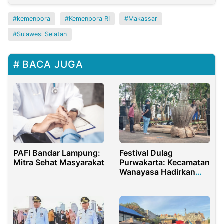
kemenpora
Kemenpora RI
Makassar
Sulawesi Selatan
BACA JUGA
PAFI Bandar Lampung:
Festival Dulag
Mitra Sehat Masyarakat
Purwakarta: Kecamatan
Wanayasa Hadirkan
Harmoni Alam dan
Religi