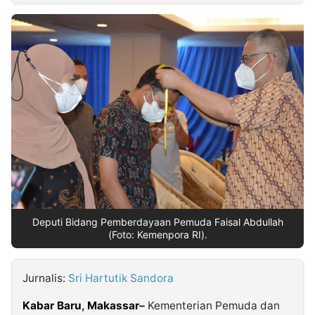
MULTIMEDIA
INDONESIA
Partner
Insight
Suara
Lens
Daily
Jalan
Idealita
Kita
Dinamikapost.com
Radar
Seedbacklink
NTB
Time
IDN
Jogja
Rakyat
News
Notice
Baru
Follow
Kabarbaru
Deputi Bidang Pemberdayaan Pemuda Faisal Abdullah
(Foto: Kemenpora RI).
Jurnalis:
Sri Hartutik Sandora
Kabar Baru
,
Makassar
–
Kementerian Pemuda dan