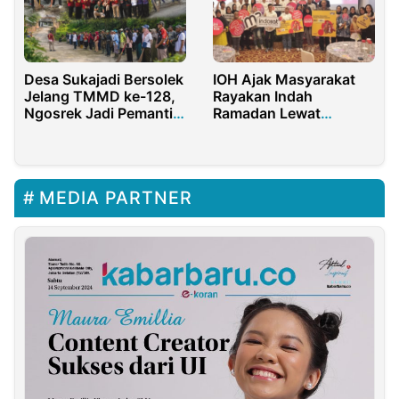
Desa Sukajadi Bersolek
IOH Ajak Masyarakat
Jelang TMMD ke-128,
Rayakan Indah
Ngosrek Jadi Pemantik
Ramadan Lewat
Kebersamaan
Gerakan Sosial dan
Pemberdayaan
Ekonomi Lokal
MEDIA PARTNER