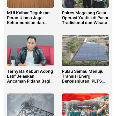
MUI Kalbar Teguhkan
Polres Magelang Gelar
Peran Ulama Jaga
Operasi Yustisi di Pasar
Keharmonisan dan
Tradisional dan Wisata
Lingkungan
Ternyata Kabur! Acong
Pulau Semau Menuju
Latif Jelaskan
Transisi Energi
Ancaman Pidana Bagi
Berkelanjutan: PLTS
Mahbubah Karena
Gantikan PLTD Secara
Menipu Suami
Bertahap