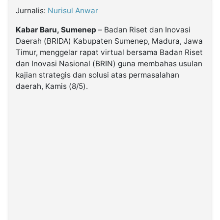
MULTIMEDIA
INDONESIA
Jurnalis:
Nurisul Anwar
Kabar Baru, Sumenep
– Badan Riset dan Inovasi
Daerah (BRIDA) Kabupaten Sumenep, Madura, Jawa
Partner
Timur, menggelar rapat virtual bersama Badan Riset
dan Inovasi Nasional (BRIN) guna membahas usulan
Insight
Suara
Lens
Daily
Jalan
Idealita
Kita
Dinamikapost.com
Radar
Seedbacklink
kajian strategis dan solusi atas permasalahan
NTB
Time
IDN
Jogja
Rakyat
News
Notice
Baru
daerah, Kamis (8/5).
Follow
Kabarbaru