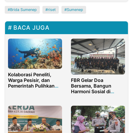
Brida Sumenep
riset
Sumenep
BACA JUGA
Kolaborasi Peneliti,
FBR Gelar Doa
Warga Pesisir, dan
Bersama, Bangun
Pemerintah Pulihkan
Harmoni Sosial di
Terumbu Karang
Tengah Tantangan
Botutonuo
Bangsa