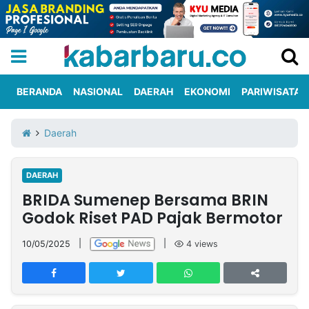
BERANDA
NASIONAL
DAERAH
EKONOMI
PARIWISATA
Informasi
KabarbaruTV
Kirim
Tentang
Daerah
Iklan
Berita
Kami
DAERAH
Berita
BRIDA Sumenep Bersama BRIN
Nasional
International
Olahraga
Entertainment
Daerah
Pariwisata
Kuliner
Kolom
Godok Riset PAD Pajak Bermotor
10/05/2025
|
|
4
views
Network
PT
TREETAN