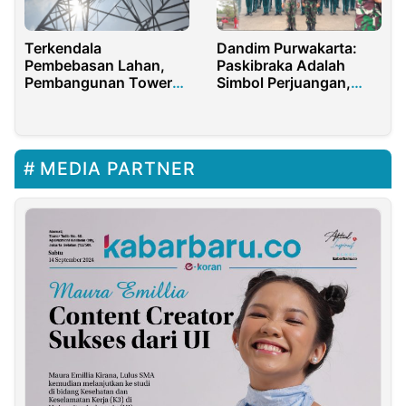
Terkendala
Dandim Purwakarta:
Pembebasan Lahan,
Paskibraka Adalah
Pembangunan Tower
Simbol Perjuangan,
SUTET Oleh PLN
Bukan Sekedar
Bermasalah
Pengibar Bendera
MEDIA PARTNER