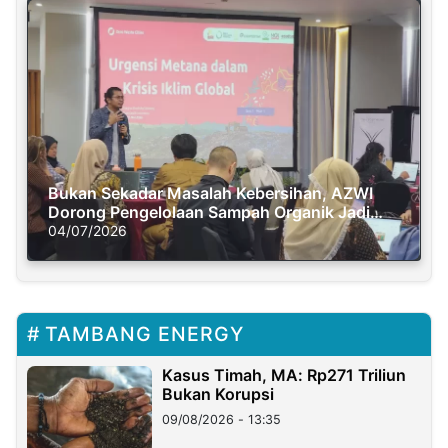
Bukan Sekadar Masalah Kebersihan, AZWI
Dorong Pengelolaan Sampah Organik Jadi
Solusi Krisis Iklim
04/07/2026
TAMBANG ENERGY
Kasus Timah, MA: Rp271 Triliun
Bukan Korupsi
09/08/2026 - 13:35