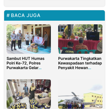
BACA JUGA
Sambut HUT Humas
Purwakarta Tingkatkan
Polri Ke-72, Polres
Kewaspadaan terhadap
Purwakarta Gelar
Penyakit Hewan
Baksos Ke Pondok
Menular: Peternak
Pesantren
Diimbau Waspada!