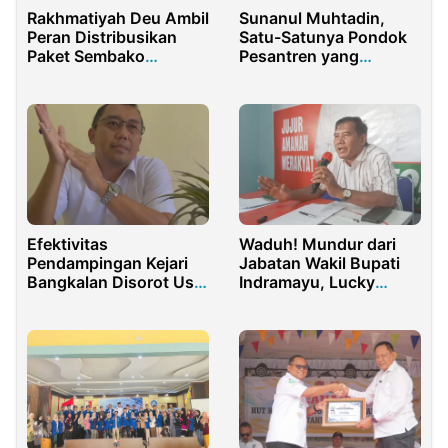
Rakhmatiyah Deu Ambil
Sunanul Muhtadin,
Peran Distribusikan
Satu-Satunya Pondok
Paket Sembako
Pesantren yang
Ramadhan dari
Memiliki Helipad
Rachmat Gobel
Efektivitas
Waduh! Mundur dari
Pendampingan Kejari
Jabatan Wakil Bupati
Bangkalan Disorot Usai
Indramayu, Lucky
Proyek Puskesmas
Hakim Ternyata Terima
Burneh Tak Capai
Uang Rp 2,5 Miliar
Target