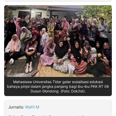
MULTIMEDIA
INDONESIA
Partner
Insight
Suara
Lens
Daily
Jalan
Idealita
Kita
Dinamikapost.com
Radar
Seedbacklink
NTB
Time
IDN
Jogja
Rakyat
News
Notice
Baru
Follow
Kabarbaru
Mahasiswa Universitas Tidar gelar sosialisasi edukasi
bahaya pinjol dalam jangka panjang bagi ibu-ibu PKK RT 06
Dusun Glondong. (Foto: Dok/Ist).
Jurnalis:
Wafil M