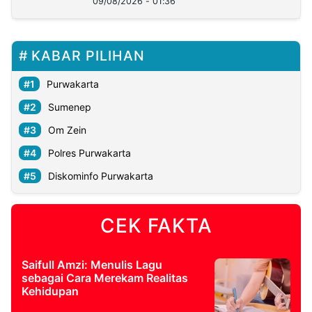
09/08/2026 - 01:36
KABAR PILIHAN
Purwakarta
Sumenep
Om Zein
Polres Purwakarta
Diskominfo Purwakarta
CEK FAKTA
Saifull Amzi: Menulis Lagu
sebagai Cara Merekam Realitas
Kehidupan