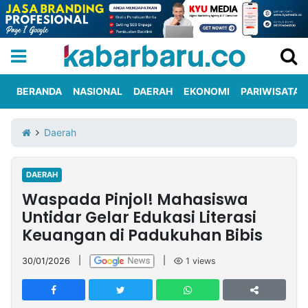
BERANDA
NASIONAL
DAERAH
EKONOMI
PARIWISATA
Informasi
KabarbaruTV
Kirim
Tentang
Daerah
Iklan
Berita
Kami
DAERAH
Berita
Waspada Pinjol! Mahasiswa
Nasional
International
Olahraga
Entertainment
Daerah
Pariwisata
Kuliner
Kolom
Untidar Gelar Edukasi Literasi
Keuangan di Padukuhan Bibis
Network
30/01/2026
|
|
1
views
PT
TREETAN