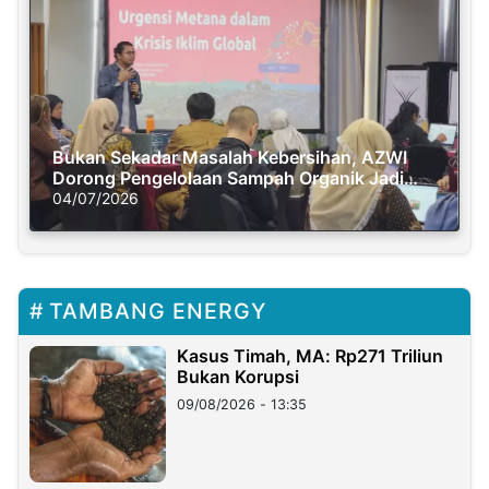
Bukan Sekadar Masalah Kebersihan, AZWI
Dorong Pengelolaan Sampah Organik Jadi
Solusi Krisis Iklim
04/07/2026
TAMBANG ENERGY
Kasus Timah, MA: Rp271 Triliun
Bukan Korupsi
09/08/2026 - 13:35