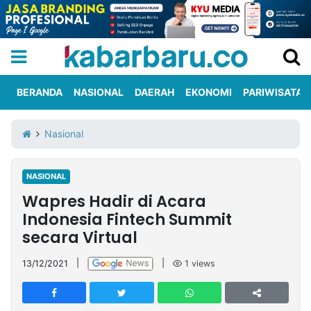
BERANDA
NASIONAL
DAERAH
EKONOMI
PARIWISATA
Informasi
KabarbaruTV
Kirim
Tentang
Nasional
Iklan
Berita
Kami
NASIONAL
Berita
Wapres Hadir di Acara
Nasional
International
Olahraga
Entertainment
Daerah
Pariwisata
Kuliner
Kolom
Indonesia Fintech Summit
secara Virtual
Network
13/12/2021
|
|
1
views
PT
TREETAN