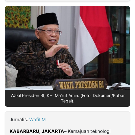
MULTIMEDIA
INDONESIA
Partner
Insight
Suara
Lens
Daily
Jalan
Idealita
Kita
Dinamikapost.com
Radar
Seedbacklink
NTB
Time
IDN
Jogja
Rakyat
News
Notice
Baru
Follow
Kabarbaru
Wakil Presiden RI, KH. Ma'ruf Amin. (Foto: Dokumen/Kabar
Tegal).
Jurnalis:
Wafil M
KABARBARU
,
JAKARTA
– Kemajuan teknologi