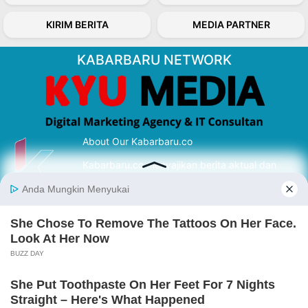
KIRIM BERITA
MEDIA PARTNER
KABARBARU NETWORK
About Our Kabarbaru.co
Kabarbaru.co menyajikan berita aktual dan
inspiratif dari sudut pandang berbaik sangka
serta terverifikasi dari sumber yang tepat.
Follow Kabarbaru