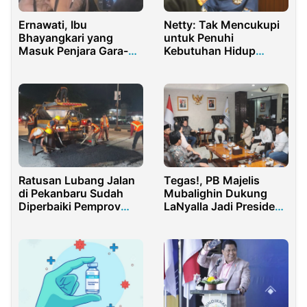
Ernawati, Ibu
Netty: Tak Mencukupi
Bhayangkari yang
untuk Penuhi
Masuk Penjara Gara-
Kebutuhan Hidup
gara Percuma Lapor
Buruh
Polisi
Tegas!, PB Majelis
Ratusan Lubang Jalan
Mubalighin Dukung
di Pekanbaru Sudah
LaNyalla Jadi Presiden
Diperbaiki Pemprov
2024
Riau