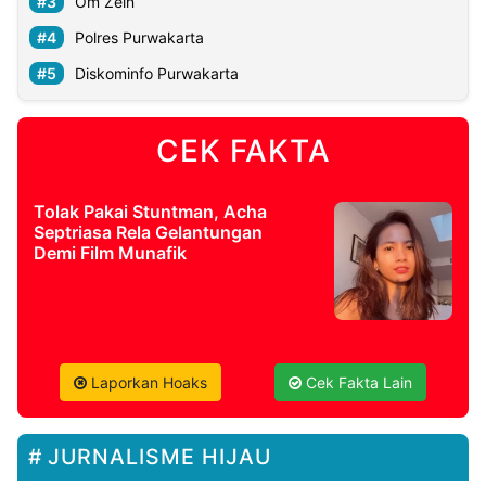
Om Zein
Polres Purwakarta
Diskominfo Purwakarta
CEK FAKTA
Tolak Pakai Stuntman, Acha
Septriasa Rela Gelantungan
Demi Film Munafik
Laporkan Hoaks
Cek Fakta Lain
JURNALISME HIJAU