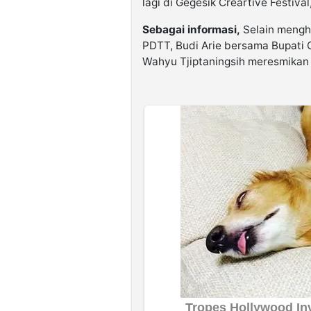
lagi di Gegesik Creartive Festiva
Sebagai informasi,
Selain mengh
PDTT, Budi Arie bersama Bupati C
Wahyu Tjiptaningsih meresmikan