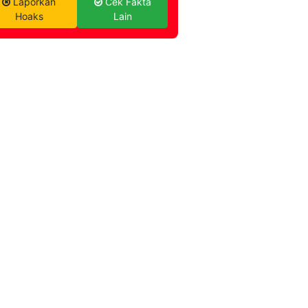
Laporkan
Cek Fakta
Hoaks
Lain