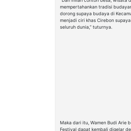
“Dan inilah contoh desa, wisata d
mempertahankan tradisi budayanya
dorong supaya budaya di Kecama
menjadi ciri khas Cirebon supay
seluruh dunia,” tuturnya.
Maka dari itu, Wamen Budi Arie 
Festival dapat kembali digelar d