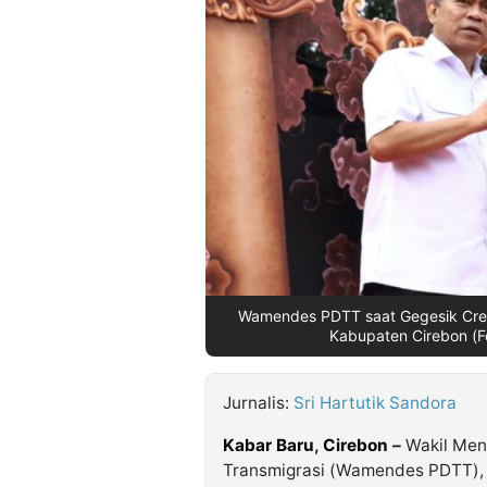
©
Kabarbaru.co
-
2026
PT.
Kabarbaru
Media
Holding
Wamendes PDTT saat Gegesik CreAr
Kabupaten Cirebon (
Jurnalis:
Sri Hartutik Sandora
Kabar Baru
,
Cirebon
–
Wakil Men
Transmigrasi (Wamendes PDTT), B