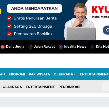
Daily Jogja
Jalan Rakyat
Idealita News
Kita Not
RAH
EKONOMI
PARIWISATA
OLAHRAGA
ENTERTAINMENT
OLAHRAGA
ENTERTAINMENT
PENDIDIKAN