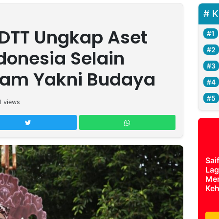
K
TT Ungkap Aset
donesia Selain
lam Yakni Budaya
1
views
Sai
Lag
Mer
Keh