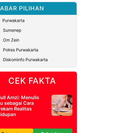
ABAR PILIHAN
Purwakarta
Sumenep
Om Zein
Polres Purwakarta
Diskominfo Purwakarta
CEK FAKTA
full Amzi: Menulis
u sebagai Cara
ekam Realitas
idupan