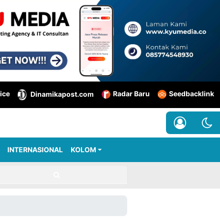
ice
Radar Baru
Seedbacklink
Dinamikapost.com
INTERNASIONAL
KOLOM