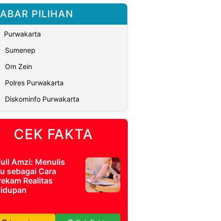
ABAR PILIHAN
Purwakarta
Sumenep
Om Zein
Polres Purwakarta
Diskominfo Purwakarta
CEK FAKTA
full Amzi: Menulis
u sebagai Cara
ekam Realitas
idupan