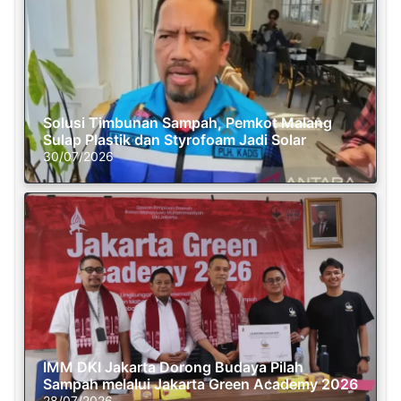
Solusi Timbunan Sampah, Pemkot Malang
Sulap Plastik dan Styrofoam Jadi Solar
30/07/2026
IMM DKI Jakarta Dorong Budaya Pilah
Sampah melalui Jakarta Green Academy 2026
28/07/2026