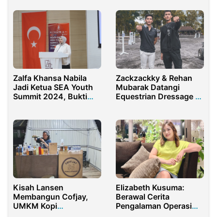
Zalfa Khansa Nabila
Zackzackky & Rehan
Jadi Ketua SEA Youth
Mubarak Datangi
Summit 2024, Bukti
Equestrian Dressage &
Perempuan Bisa
Show Jumping Cup
Memimpin
Kisah Lansen
Elizabeth Kusuma:
Membangun Cofjay,
Berawal Cerita
UMKM Kopi
Pengalaman Operasi
Kebanggaan Bone
Fistula sampai menjadi