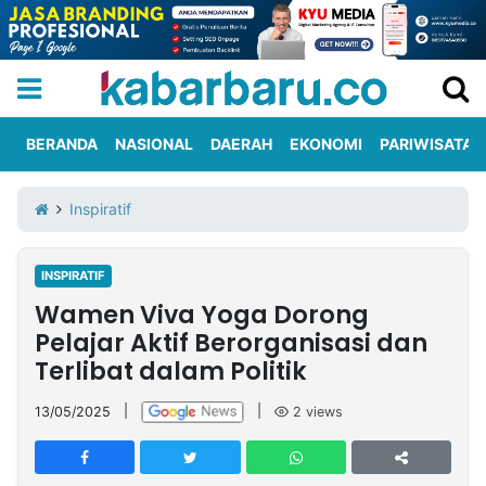
BERANDA
NASIONAL
DAERAH
EKONOMI
PARIWISATA
Informasi
KabarbaruTV
Kirim
Tentang
Inspiratif
Iklan
Berita
Kami
INSPIRATIF
Berita
Wamen Viva Yoga Dorong
Nasional
International
Olahraga
Entertainment
Daerah
Pariwisata
Kuliner
Kolom
Pelajar Aktif Berorganisasi dan
Terlibat dalam Politik
Network
13/05/2025
|
|
2
views
PT
TREETAN