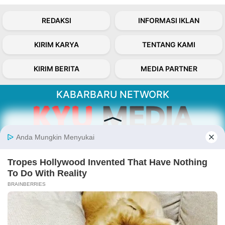
REDAKSI
INFORMASI IKLAN
KIRIM KARYA
TENTANG KAMI
KIRIM BERITA
MEDIA PARTNER
KABARBARU NETWORK
About Our Kabarbaru.co
Kabarbaru.co menyajikan berita aktual dan
inspiratif dari sudut pandang berbaik sangka
serta terverifikasi dari sumber yang tepat.
Follow Kabarbaru