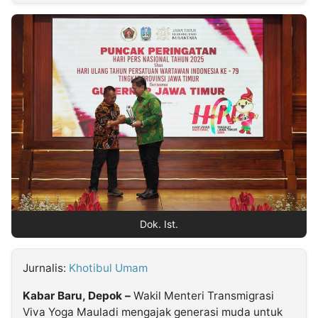
MULTIMEDIA
INDONESIA
Partner
Insight
Suara
Lens
Daily
Jalan
Idealita
Kita
Radar
Seedbacklink
NTB
Time
IDN
Jogja
Rakyat
News
Notice
Baru
Follow
Kabarbaru
Dok. Ist.
Jurnalis:
Khotibul Umam
Kabar Baru, Depok –
Wakil Menteri Transmigrasi
Viva Yoga Mauladi mengajak generasi muda untuk