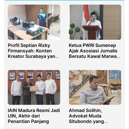
Profil Septian Rizky
Ketua PWRI Sumenep
Firmansyah: Konten
Ajak Asosiasi Jurnalis
Kreator Surabaya yang
Bersatu Kawal Marwah
Menginspirasi
Pers
IAIN Madura Resmi Jadi
Ahmad Solihin,
UIN, Akhir dari
Advokat Muda
Penantian Panjang
Situbondo yang
Humanis dan Restoratif