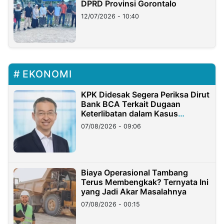
DPRD Provinsi Gorontalo
12/07/2026 - 10:40
EKONOMI
KPK Didesak Segera Periksa Dirut
Bank BCA Terkait Dugaan
Keterlibatan dalam Kasus
Hilangnya Dana Nasabah Rp2,58
07/08/2026 - 09:06
Miliar
Biaya Operasional Tambang
Terus Membengkak? Ternyata Ini
yang Jadi Akar Masalahnya
07/08/2026 - 00:15