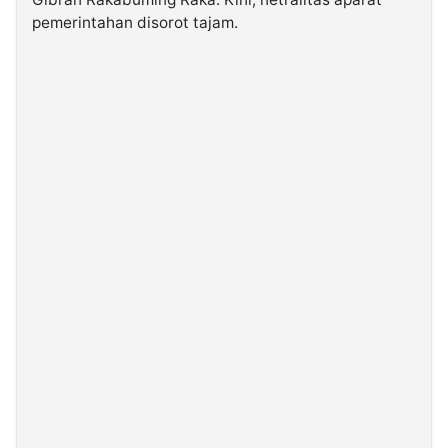
pemerintahan disorot tajam.
©
Kabarbaru.co
-
2026
PT.
Kabarbaru
Media
Holding