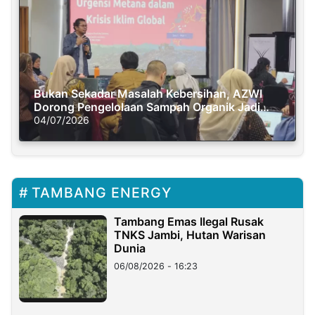
Bukan Sekadar Masalah Kebersihan, AZWI
Dorong Pengelolaan Sampah Organik Jadi
Solusi Krisis Iklim
04/07/2026
TAMBANG ENERGY
Tambang Emas Ilegal Rusak
TNKS Jambi, Hutan Warisan
Dunia
06/08/2026 - 16:23