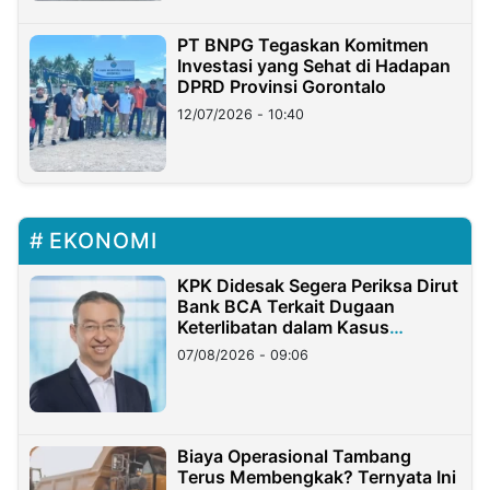
PT BNPG Tegaskan Komitmen
Investasi yang Sehat di Hadapan
DPRD Provinsi Gorontalo
12/07/2026 - 10:40
EKONOMI
KPK Didesak Segera Periksa Dirut
Bank BCA Terkait Dugaan
Keterlibatan dalam Kasus
Hilangnya Dana Nasabah Rp2,58
07/08/2026 - 09:06
Miliar
Biaya Operasional Tambang
Terus Membengkak? Ternyata Ini