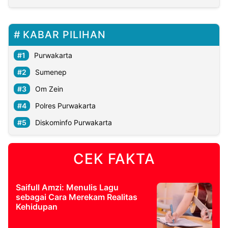
KABAR PILIHAN
Purwakarta
Sumenep
Om Zein
Polres Purwakarta
Diskominfo Purwakarta
CEK FAKTA
Saifull Amzi: Menulis Lagu
sebagai Cara Merekam Realitas
Kehidupan