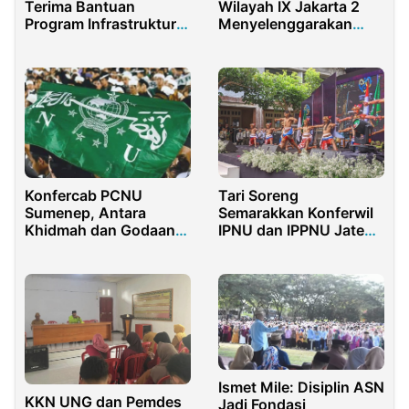
Terima Bantuan
Wilayah IX Jakarta 2
Program Infrastruktur
Menyelenggarakan
dari Anggota DPR RI
Deputy Cup Area
Dedi Wahidi Senilai
Tanjung Priok 2025
Rp6,3 Miliar
Konfercab PCNU
Tari Soreng
Sumenep, Antara
Semarakkan Konferwil
Khidmah dan Godaan
IPNU dan IPPNU Jateng
Kursi
Tahun 2022
Ismet Mile: Disiplin ASN
KKN UNG dan Pemdes
Jadi Fondasi