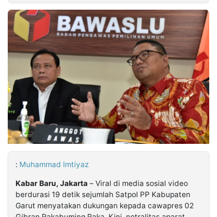
MULTIMEDIA
INDONESIA
Partner
Insight
Suara
Lens
Daily
Jalan
Idealita
Kita
Dinamikapost.com
Radar
Seedbacklink
NTB
Time
IDN
Jogja
Rakyat
News
Notice
Baru
Follow
Kabarbaru
:
Muhammad Imtiyaz
Kabar Baru, Jakarta
– Viral di media sosial video
berdurasi 19 detik sejumlah Satpol PP Kabupaten
Garut menyatakan dukungan kepada cawapres 02
Gibran Rakabuming Raka. Kini, netralitas aparat