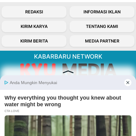
REDAKSI
INFORMASI IKLAN
KIRIM KARYA
TENTANG KAMI
KIRIM BERITA
MEDIA PARTNER
KABARBARU NETWORK
About Our Kabarbaru.co
Kabarbaru.co menyajikan berita aktual dan
inspiratif dari sudut pandang berbaik sangka
serta terverifikasi dari sumber yang tepat.
Follow Kabarbaru