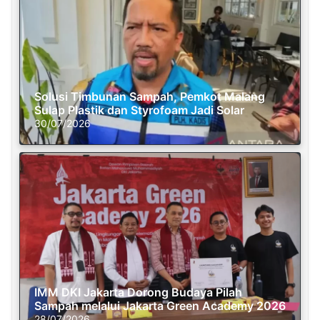
Solusi Timbunan Sampah, Pemkot Malang
Sulap Plastik dan Styrofoam Jadi Solar
30/07/2026
IMM DKI Jakarta Dorong Budaya Pilah
Sampah melalui Jakarta Green Academy 2026
28/07/2026