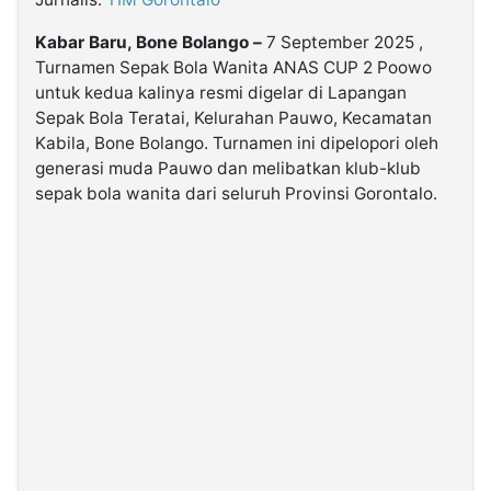
Kabar Baru, Bone Bolango –
7 September 2025 ,
©
Turnamen Sepak Bola Wanita ANAS CUP 2 Poowo
Kabarbaru.co
-
untuk kedua kalinya resmi digelar di Lapangan
2026
Sepak Bola Teratai, Kelurahan Pauwo, Kecamatan
Kabila, Bone Bolango. Turnamen ini dipelopori oleh
PT.
generasi muda Pauwo dan melibatkan klub-klub
Kabarbaru
Media
sepak bola wanita dari seluruh Provinsi Gorontalo.
Holding