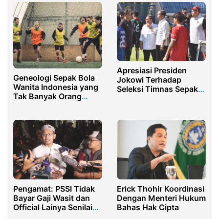
Apresiasi Presiden
Geneologi Sepak Bola
Jokowi Terhadap
Wanita Indonesia yang
Seleksi Timnas Sepak
Tak Banyak Orang
Bola U-17: Peluang
Ketahui
Anak Muda Indonesia
di Piala Dunia
Pengamat: PSSI Tidak
Erick Thohir Koordinasi
Bayar Gaji Wasit dan
Dengan Menteri Hukum
Official Lainya Senilai
Bahas Hak Cipta
1,62 Miliar