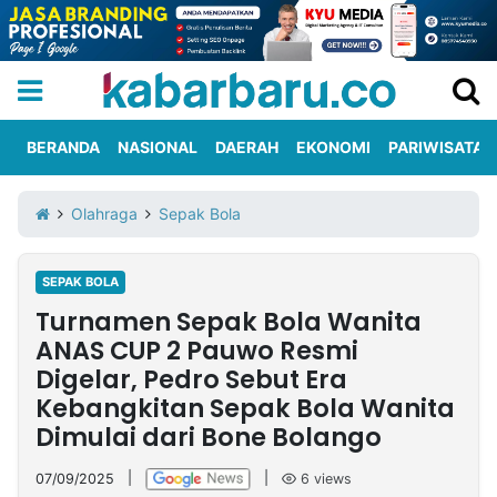
BERANDA
NASIONAL
DAERAH
EKONOMI
PARIWISATA
Informasi
KabarbaruTV
Kirim
Tentang
Olahraga
Sepak Bola
Iklan
Berita
Kami
SEPAK BOLA
Berita
Turnamen Sepak Bola Wanita
Nasional
International
Olahraga
Entertainment
Daerah
Pariwisata
Kuliner
Kolom
ANAS CUP 2 Pauwo Resmi
Digelar, Pedro Sebut Era
Kebangkitan Sepak Bola Wanita
Network
Dimulai dari Bone Bolango
PT
TREETAN
07/09/2025
|
|
6
views