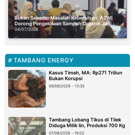
Bukan Sekadar Masalah Kebersihan, AZWI
Dorong Pengelolaan Sampah Organik Jadi
Solusi Krisis Iklim
04/07/2026
TAMBANG ENERGY
Kasus Timah, MA: Rp271 Triliun
Bukan Korupsi
09/08/2026 - 13:35
Tambang Lobang Tikus di Tilek
Diduga Milik Iin, Produksi 700 Kg
07/08/2026 - 19:02