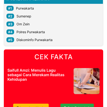
Purwakarta
Sumenep
Om Zein
Polres Purwakarta
Diskominfo Purwakarta
CEK FAKTA
Saifull Amzi: Menulis Lagu
sebagai Cara Merekam Realitas
Kehidupan