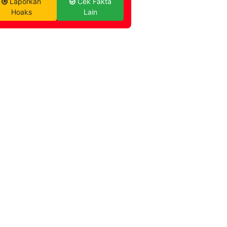
Laporkan
Cek Fakta
Hoaks
Lain