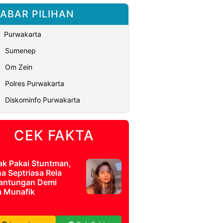
ABAR PILIHAN
Purwakarta
Sumenep
Om Zein
Polres Purwakarta
Diskominfo Purwakarta
CEK FAKTA
ak Pakai Stuntman,
a Septriasa Rela
antungan Demi
m Munafik