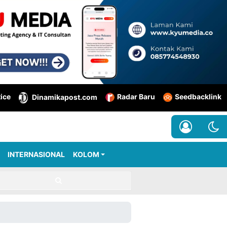
tice
Radar Baru
Seedbacklink
Dinamikapost.com
INTERNASIONAL
KOLOM