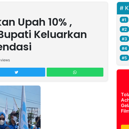
K
kan Upah 10% ,
Bupati Keluarkan
endasi
views
Tol
Ach
Gel
Fil