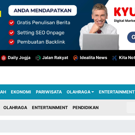
Daily Jogja
Jalan Rakyat
Idealita News
Kita No
RAH
EKONOMI
PARIWISATA
OLAHRAGA
ENTERTAINMENT
OLAHRAGA
ENTERTAINMENT
PENDIDIKAN