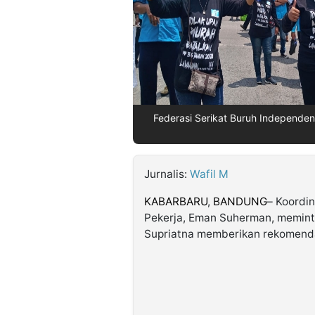
©
Kabarbaru.co
-
2026
PT.
Federasi Serikat Buruh Independen
Kabarbaru
Media
Holding
Jurnalis:
Wafil M
KABARBARU
,
BANDUNG
– Koordi
Pekerja, Eman Suherman, memint
Supriatna memberikan rekomenda