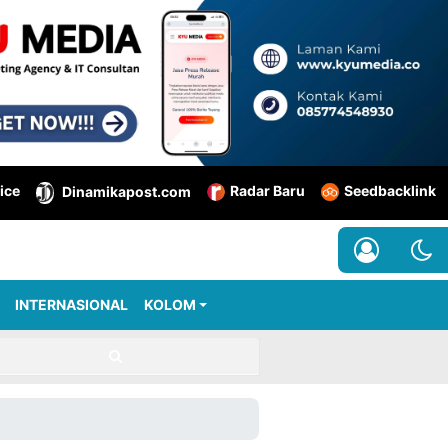
ice
Radar Baru
Seedbacklink
Dinamikapost.com
INTERNASIONAL
KOLOM