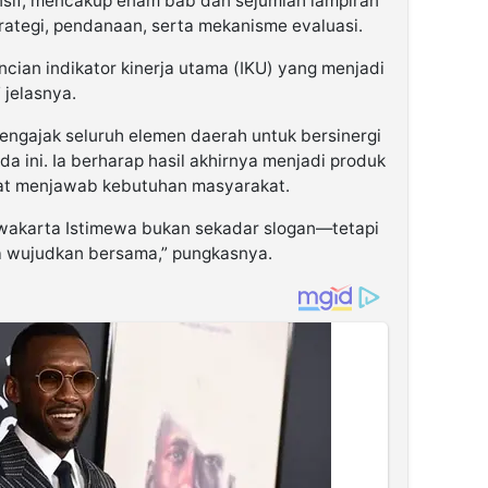
nsif, mencakup enam bab dan sejumlah lampiran
strategi, pendanaan, serta mekanisme evaluasi.
cian indikator kinerja utama (IKU) yang menjadi
 jelasnya.
ngajak seluruh elemen daerah untuk bersinergi
 ini. Ia berharap hasil akhirnya menjadi produk
at menjawab kebutuhan masyarakat.
akarta Istimewa bukan sekadar slogan—tetapi
a wujudkan bersama,” pungkasnya.