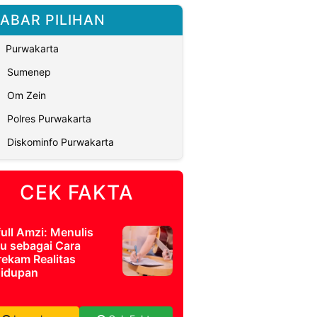
ABAR PILIHAN
Purwakarta
Sumenep
Om Zein
Polres Purwakarta
Diskominfo Purwakarta
CEK FAKTA
full Amzi: Menulis
u sebagai Cara
ekam Realitas
idupan