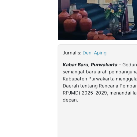
©
Kabarbaru.co
-
2026
PT.
Kabarbaru
Jurnalis:
Deni Aping
Media
Holding
Kabar Baru, Purwakarta
– Gedun
semangat baru arah pembangunan
Kabupaten Purwakarta menggela
Daerah tentang Rencana Pemba
RPJMD) 2025–2029, menandai lang
depan.