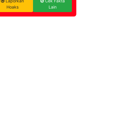
Laporkan
Cek Fakta
Hoaks
Lain