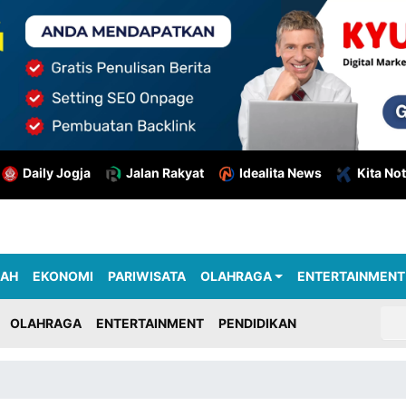
Daily Jogja
Jalan Rakyat
Idealita News
Kita Not
RAH
EKONOMI
PARIWISATA
OLAHRAGA
ENTERTAINMENT
OLAHRAGA
ENTERTAINMENT
PENDIDIKAN