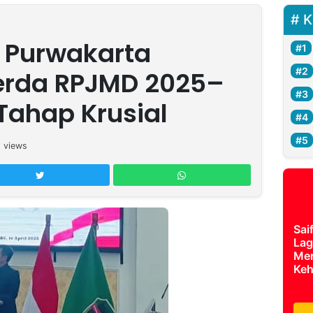
K
 Purwakarta
erda RPJMD 2025–
Tahap Krusial
1
views
Sai
Lag
Mer
Keh