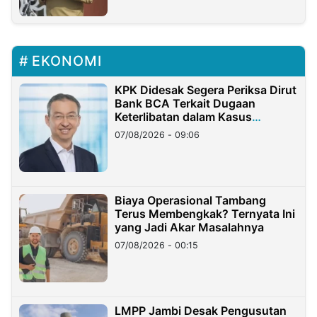
EKONOMI
KPK Didesak Segera Periksa Dirut
Bank BCA Terkait Dugaan
Keterlibatan dalam Kasus
Hilangnya Dana Nasabah Rp2,58
07/08/2026 - 09:06
Miliar
Biaya Operasional Tambang
Terus Membengkak? Ternyata Ini
yang Jadi Akar Masalahnya
07/08/2026 - 00:15
LMPP Jambi Desak Pengusutan