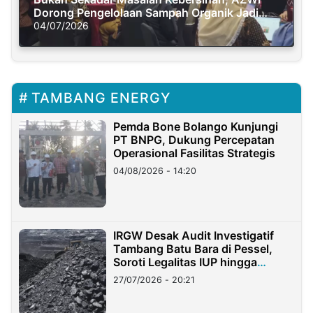
Dorong Pengelolaan Sampah Organik Jadi
Solusi Krisis Iklim
04/07/2026
TAMBANG ENERGY
Pemda Bone Bolango Kunjungi
PT BNPG, Dukung Percepatan
Operasional Fasilitas Strategis
04/08/2026 - 14:20
IRGW Desak Audit Investigatif
Tambang Batu Bara di Pessel,
Soroti Legalitas IUP hingga
Stockpile
27/07/2026 - 20:21