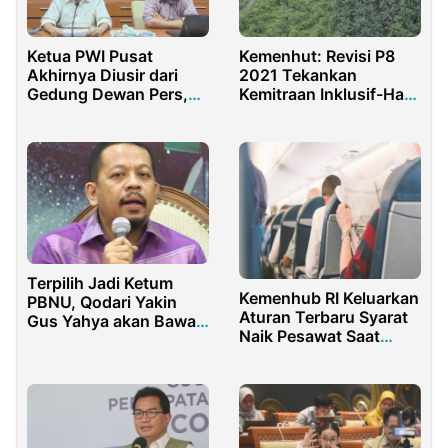
Ketua PWI Pusat
Kemenhut: Revisi P8
Akhirnya Diusir dari
2021 Tekankan
Gedung Dewan Pers,
Kemitraan Inklusif-Hak
Imbas Dualisme
Ulayat
Terpilih Jadi Ketum
Kemenhub RI Keluarkan
PBNU, Qodari Yakin
Aturan Terbaru Syarat
Gus Yahya akan Bawa
Naik Pesawat Saat
Perubahan NU
Pandemi