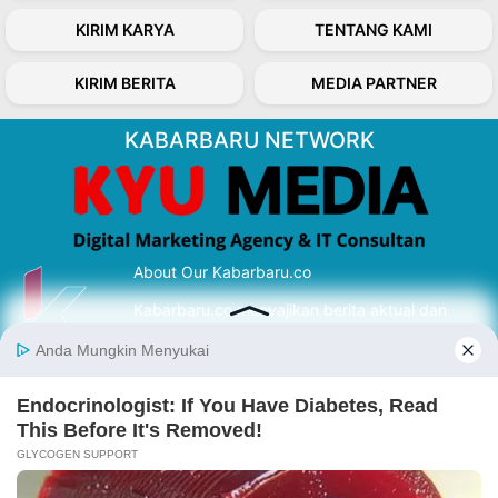
KIRIM KARYA
TENTANG KAMI
KIRIM BERITA
MEDIA PARTNER
KABARBARU NETWORK
About Our Kabarbaru.co
Kabarbaru.co menyajikan berita aktual dan
inspiratif dari sudut pandang berbaik sangka
serta terverifikasi dari sumber yang tepat.
Follow Kabarbaru