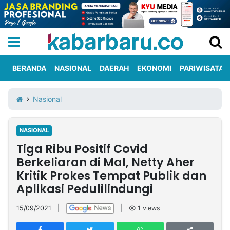
BERANDA
NASIONAL
DAERAH
EKONOMI
PARIWISATA
Informasi
KabarbaruTV
Kirim
Tentang
Nasional
Iklan
Berita
Kami
NASIONAL
Berita
Tiga Ribu Positif Covid
Nasional
International
Olahraga
Entertainment
Daerah
Pariwisata
Kuliner
Kolom
Berkeliaran di Mal, Netty Aher
Kritik Prokes Tempat Publik dan
Aplikasi Pedulilindungi
Network
15/09/2021
|
|
1
views
PT
TREETAN