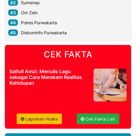
Sumenep
Om Zein
Polres Purwakarta
Diskominfo Purwakarta
CEK FAKTA
Saifull Amzi: Menulis Lagu
sebagai Cara Merekam Realitas
Kehidupan
Laporkan Hoaks
Cek Fakta Lain