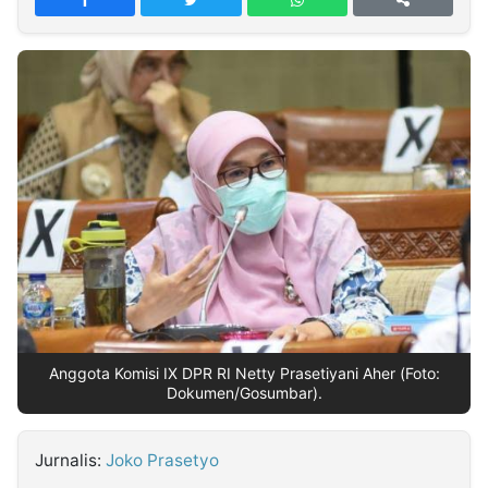
MULTIMEDIA
INDONESIA
Partner
Insight
Suara
Lens
Daily
Jalan
Idealita
Kita
Dinamikapost.com
Radar
Seedbacklink
NTB
Time
IDN
Jogja
Rakyat
News
Notice
Baru
Follow
Kabarbaru
Anggota Komisi IX DPR RI Netty Prasetiyani Aher (Foto:
Dokumen/Gosumbar).
Jurnalis:
Joko Prasetyo