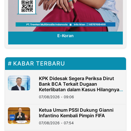
E-Koran
KABAR TERBARU
KPK Didesak Segera Periksa Dirut
Bank BCA Terkait Dugaan
Keterlibatan dalam Kasus Hilangnya
Dana Nasabah Rp2,58 Miliar
07/08/2026 - 09:06
Ketua Umum PSSI Dukung Gianni
Infantino Kembali Pimpin FIFA
07/08/2026 - 07:54