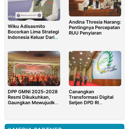
Andina Thresia Narang:
Wiku Adisasmito
Pentingnya Percepatan
Bocorkan Lima Strategi
RUU Penyiaran
Indonesia Keluar Dari
Jebakan Pandemi
Canangkan
DPP GMNI 2025–2028
Transformasi Digital
Resmi Dikukuhkan,
Setjen DPD RI
Gaungkan Mewujudkan
Luncurkan Logo Baru
Pasal 33 UUD 1945
dalam Pembangunan
Ekonomi Kerakyat