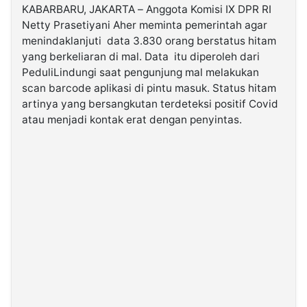
KABARBARU, JAKARTA – Anggota Komisi IX DPR RI
Netty Prasetiyani Aher meminta pemerintah agar
©
menindaklanjuti data 3.830 orang berstatus hitam
Kabarbaru.co
-
yang berkeliaran di mal. Data itu diperoleh dari
2026
PeduliLindungi saat pengunjung mal melakukan
scan barcode aplikasi di pintu masuk. Status hitam
PT.
artinya yang bersangkutan terdeteksi positif Covid
Kabarbaru
Media
atau menjadi kontak erat dengan penyintas.
Holding