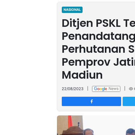
MULTIMEDIA
INDONESIA
NASIONAL
Ditjen PSKL T
Partner
Penandatang
Insight
Suara
Lens
Daily
Jalan
Idealita
Kita
Dinamikapost.com
Radar
Seedbacklink
Perhutanan S
NTB
Time
IDN
Jogja
Rakyat
News
Notice
Baru
Pemprov Jat
Follow
Madiun
Kabarbaru
22/08/2023
|
|