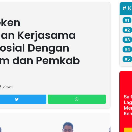
K
eken
an Kerjasama
osial Dengan
im dan Pemkab
6
views
Sai
Lag
Mer
Keh