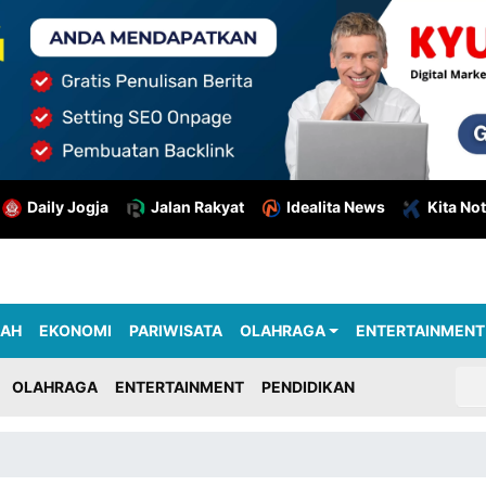
Daily Jogja
Jalan Rakyat
Idealita News
Kita Not
RAH
EKONOMI
PARIWISATA
OLAHRAGA
ENTERTAINMENT
OLAHRAGA
ENTERTAINMENT
PENDIDIKAN