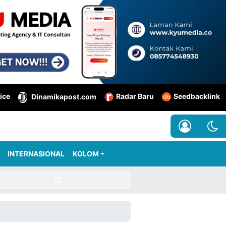
ice
Radar Baru
Seedbacklink
Dinamikapost.com
INTERNASIONAL
KOLOM