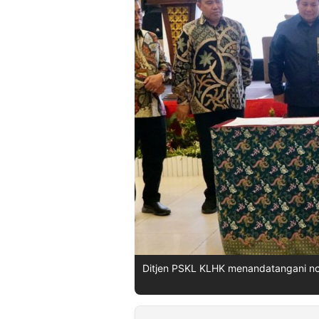
©
Kabarbaru.co
-
2026
PT.
Kabarbaru
Media
Holding
Ditjen PSKL KLHK menandatangani no