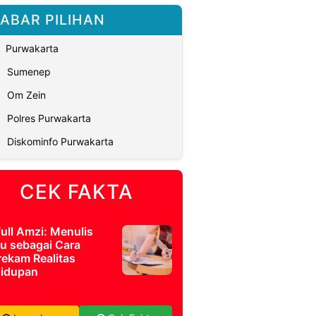
ABAR PILIHAN
Purwakarta
Sumenep
Om Zein
Polres Purwakarta
Diskominfo Purwakarta
CEK FAKTA
full Amzi: Menulis
u sebagai Cara
ekam Realitas
idupan