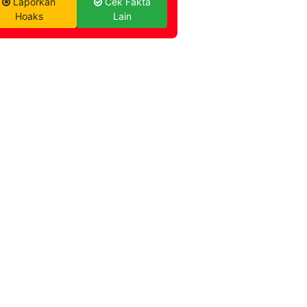
Laporkan
Cek Fakta
Hoaks
Lain