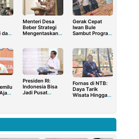
Menteri Desa
Gerak Cepat
Beber Strategi
Iwan Bule
 dan
Mengentaskan
Sambut Program
adu,
Kemiskinan
Prabowo
Ekstrem di
Subianto 2024
 PTIQ
Papua
untuk Tekan
ktorat
Angka Stunting
a
Presiden RI:
Fornas di NTB:
Indonesia Bisa
emilu
Daya Tarik
Jadi Pusat
Ajak
Wisata Hingga
Ekonomi
ak
Kalkulasi
Terbesar
a
Ekonomi Sang
Ketujuh di Dunia
Gubernur