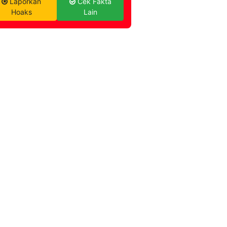
Laporkan
Cek Fakta
Hoaks
Lain