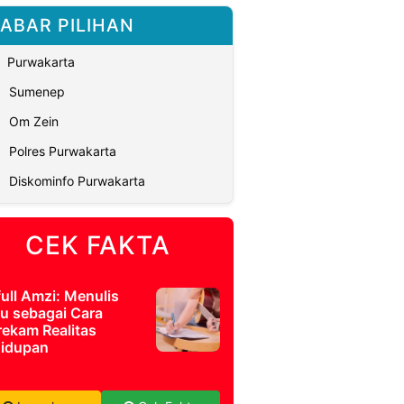
ABAR PILIHAN
Purwakarta
Sumenep
Om Zein
Polres Purwakarta
Diskominfo Purwakarta
CEK FAKTA
full Amzi: Menulis
u sebagai Cara
ekam Realitas
idupan