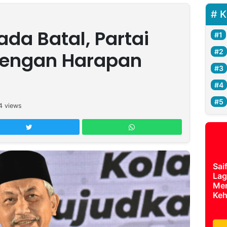
K
ada Batal, Partai
Dengan Harapan
4
views
Sai
Lag
Mer
Keh