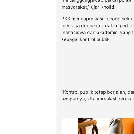
“Ini tanggungjawab partai politi
masyarakat,” ujar Kholid.
PKS mengapresiasi kepada selur
menjaga demokrasi dalam perhelat
mahasiswa dan akademisi yang t
sebagai kontrol publik.
“Kontrol publik tetap berjalan, d
tempatnya, kita apresiasi gerakan