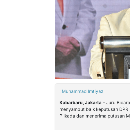
©
Kabarbaru.co
-
2026
PT.
Kabarbaru
Media
Holding
:
Muhammad Imtiyaz
Kabarbaru, Jakarta
– Juru Bicar
menyambut baik keputusan DPR R
Pilkada dan menerima putusan M