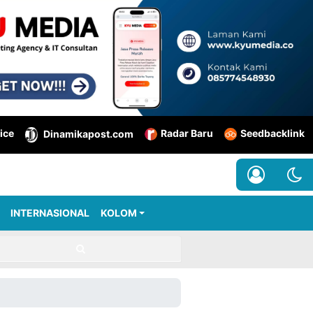
ice
Radar Baru
Seedbacklink
Dinamikapost.com
INTERNASIONAL
KOLOM