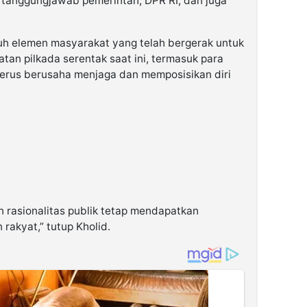
k, tanggungjawab pemerintah, DPR RI, dan juga
uh elemen masyarakat yang telah bergerak untuk
an pilkada serentak saat ini, termasuk para
erus berusaha menjaga dan memposisikan diri
an rasionalitas publik tetap mendapatkan
 rakyat,” tutup Kholid.