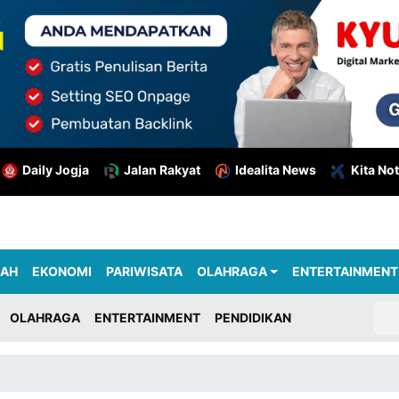
Daily Jogja
Jalan Rakyat
Idealita News
Kita Not
RAH
EKONOMI
PARIWISATA
OLAHRAGA
ENTERTAINMENT
OLAHRAGA
ENTERTAINMENT
PENDIDIKAN