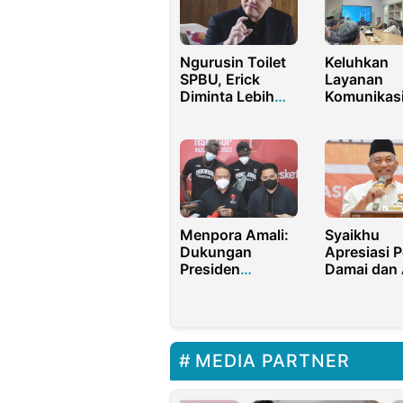
Ngurusin Toilet
Keluhkan
SPBU, Erick
Layanan
Diminta Lebih
Komunikasi
Kreatif dalam
Sistem Sip
Pencitraan
Dekan dan
Dosen FTIK
Datangi Re
UIN Jakart
Menpora Amali:
Syaikhu
Dukungan
Apresiasi P
Presiden
Damai dan 
Terhadap
Semua Pih
Olahraga Sangat
Kawal Suar
Luar Biasa
Rakyat
MEDIA PARTNER