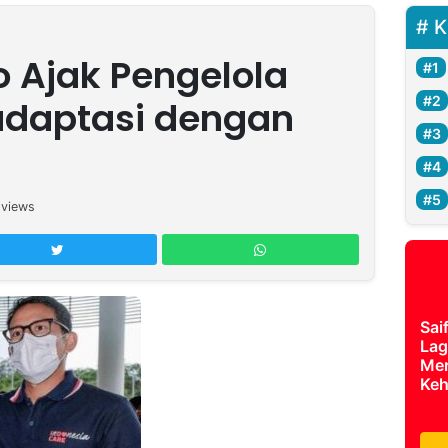
K
 Ajak Pengelola
adaptasi dengan
views
Sai
Lag
Mer
Keh