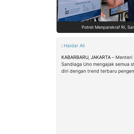
©
Kabarbaru.co
-
Potret Menparekraf RI, Sa
2026
:
Haidar Ali
PT.
Kabarbaru
Media
KABARBARU
,
JAKARTA
– Menteri 
Holding
Sandiaga Uno mengajak semua st
diri dengan trend terbaru penge