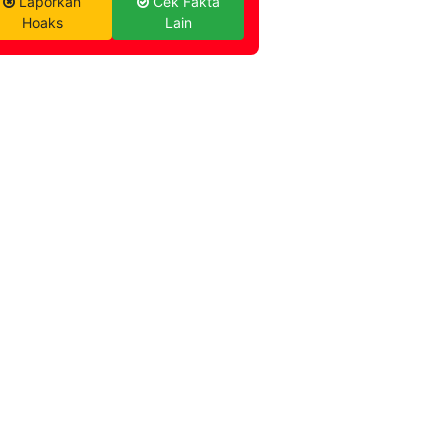
Laporkan
Cek Fakta
Hoaks
Lain