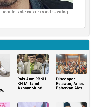
Rais Aam PBNU
Dihadapan
KH Miftahul
Relawan, Anies
Akhyar Mundur
Beberkan Alasan
 Pol
dari Ketua
Menolak Maju di
uheri
Umum MUI
Pilgub Jabar