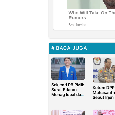
BACA JUGA
Sekjend PB PMII:
Ketum DPP
Surat Edaran
Mahasantri
Menag Ideal dan
Sebut Irjen
Diperlukan agar
Asep Edi S
Keindahan Azan
Sosok
Lebih Terjaga
Pengayom,