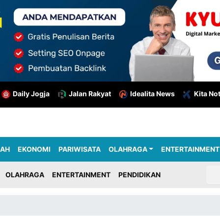
Daily Jogja
Jalan Rakyat
Idealita News
Kita No
RAH
EKONOMI
PARIWISATA
OLAHRAGA
ENTERTAINMENT
OLAHRAGA
ENTERTAINMENT
PENDIDIKAN