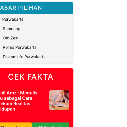
ABAR PILIHAN
Purwakarta
Sumenep
Om Zein
Polres Purwakarta
Diskominfo Purwakarta
CEK FAKTA
full Amzi: Menulis
u sebagai Cara
ekam Realitas
idupan