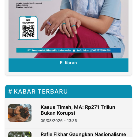
E-Koran
E-K
KABAR TERBARU
Kasus Timah, MA: Rp271 Triliun
Bukan Korupsi
09/08/2026 - 13:35
Rafie Fikhar Gaungkan Nasionalisme