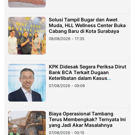
Solusi Tampil Bugar dan Awet
Muda, HLL Wellness Center Buka
Cabang Baru di Kota Surabaya
08/08/2026 - 17:35
KPK Didesak Segera Periksa Dirut
Bank BCA Terkait Dugaan
Keterlibatan dalam Kasus
Hilangnya Dana Nasabah Rp2,58
07/08/2026 - 09:06
Miliar
Biaya Operasional Tambang
Terus Membengkak? Ternyata Ini
yang Jadi Akar Masalahnya
07/08/2026 - 00:15