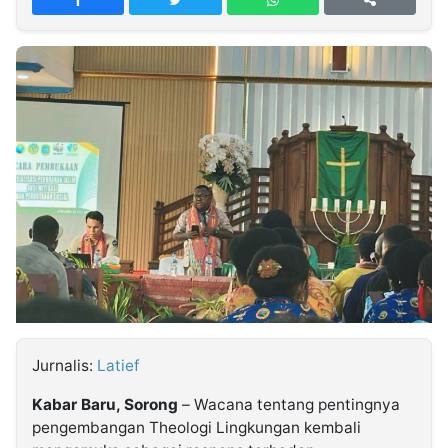
MULTIMEDIA
INDONESIA
Partner
Insight
Suara
Lens
Daily
Jalan
Idealita
Kita
Dinamikapost.com
Radar
Seedbacklink
NTB
Time
IDN
Jogja
Rakyat
News
Notice
Baru
Follow
Kabarbaru
Jurnalis:
Latief
Kabar Baru, Sorong
– Wacana tentang pentingnya
pengembangan
Theologi Lingkungan
kembali