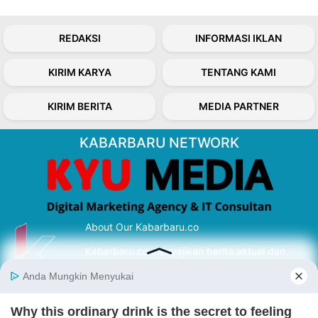
REDAKSI
INFORMASI IKLAN
KIRIM KARYA
TENTANG KAMI
KIRIM BERITA
MEDIA PARTNER
KABARBARU NETWORK
About Our Kabarbaru.co
Kabarbaru.co menyajikan berita aktual dan
inspiratif dari sudut pandang berbaik sangka
serta terverifikasi dari sumber yang tepat.
Follow Kabarbaru