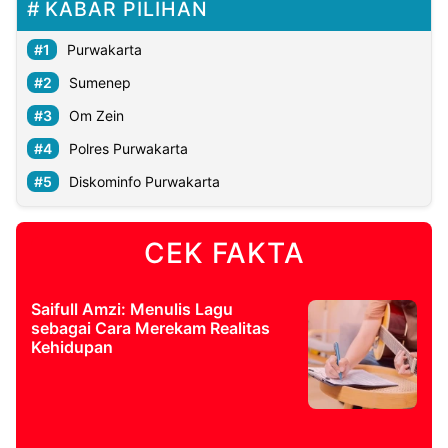
KABAR PILIHAN
Purwakarta
Sumenep
Om Zein
Polres Purwakarta
Diskominfo Purwakarta
CEK FAKTA
Saifull Amzi: Menulis Lagu
sebagai Cara Merekam Realitas
Kehidupan