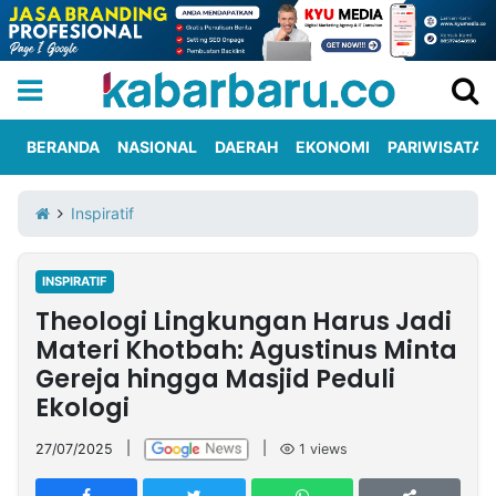
BERANDA
NASIONAL
DAERAH
EKONOMI
PARIWISATA
Informasi
KabarbaruTV
Kirim
Tentang
Inspiratif
Iklan
Berita
Kami
INSPIRATIF
Berita
Theologi Lingkungan Harus Jadi
Nasional
International
Olahraga
Entertainment
Daerah
Pariwisata
Kuliner
Kolom
Materi Khotbah: Agustinus Minta
Gereja hingga Masjid Peduli
Ekologi
Network
27/07/2025
|
|
1
views
PT
TREETAN