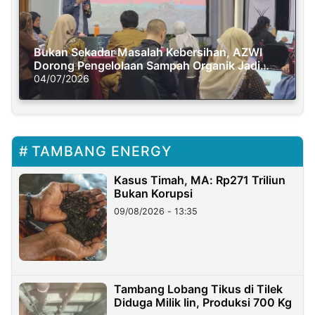
Bukan Sekadar Masalah Kebersihan, AZWI
Dorong Pengelolaan Sampah Organik Jadi
Solusi Krisis Iklim
04/07/2026
TAMBANG ENERGY
Kasus Timah, MA: Rp271 Triliun
Bukan Korupsi
09/08/2026 - 13:35
Tambang Lobang Tikus di Tilek
Diduga Milik Iin, Produksi 700 Kg