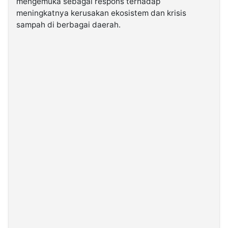
mengemuka sebagai respons terhadap
meningkatnya kerusakan ekosistem dan krisis
sampah di berbagai daerah.
©
Kabarbaru.co
-
2026
PT.
Kabarbaru
Media
Holding