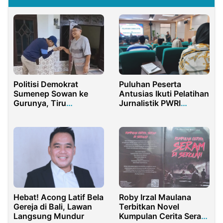
Politisi Demokrat
Puluhan Peserta
Sumenep Sowan ke
Antusias Ikuti Pelatihan
Gurunya, Tiru
Jurnalistik PWRI
Keteladanan SBY
Sumenep
Hebat! Acong Latif Bela
Roby Irzal Maulana
Gereja di Bali, Lawan
Terbitkan Novel
Langsung Mundur
Kumpulan Cerita Seram