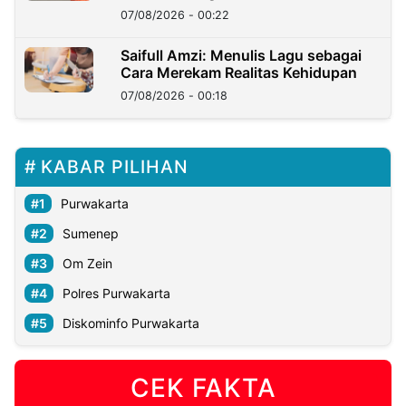
Kedaulatan Negara
07/08/2026 - 00:22
Saifull Amzi: Menulis Lagu sebagai
Cara Merekam Realitas Kehidupan
07/08/2026 - 00:18
KABAR PILIHAN
Purwakarta
Sumenep
Om Zein
Polres Purwakarta
Diskominfo Purwakarta
CEK FAKTA