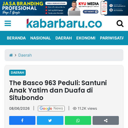
BERANDA
NASIONAL
DAERAH
EKONOMI
PARIWISATA
Informasi
KabarbaruTV
Kirim
Tentang
Daerah
Iklan
Berita
Kami
DAERAH
Berita
The Basco 963 Peduli: Santuni
Nasional
International
Olahraga
Entertainment
Daerah
Pariwisata
Kuliner
Kolom
Anak Yatim dan Duafa di
Situbondo
Network
08/06/2026
|
|
11.2K
views
PT
TREETAN