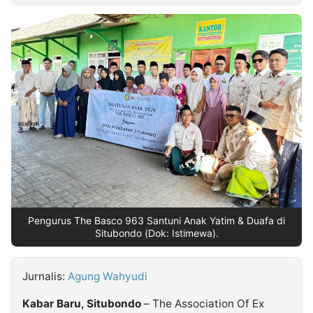
MULTIMEDIA
INDONESIA
Partner
Insight
Suara
Lens
Daily
Jalan
Idealita
Kita
Dinamikapost.com
Radar
Seedbacklink
NTB
Time
IDN
Jogja
Rakyat
News
Notice
Baru
Follow
Kabarbaru
Pengurus The Basco 963 Santuni Anak Yatim & Duafa di
Situbondo (Dok: Istimewa).
Jurnalis:
Agung Wahyudi
Kabar Baru, Situbondo
– The Association Of Ex