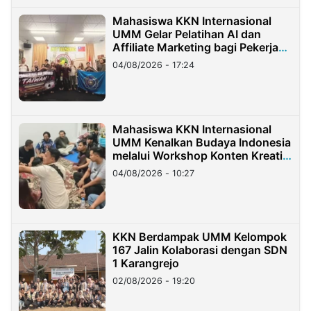
Mahasiswa KKN Internasional
UMM Gelar Pelatihan AI dan
Affiliate Marketing bagi Pekerja
Migran Indonesia di Taiwan
04/08/2026 - 17:24
Mahasiswa KKN Internasional
UMM Kenalkan Budaya Indonesia
melalui Workshop Konten Kreatif
di Taiwan
04/08/2026 - 10:27
KKN Berdampak UMM Kelompok
167 Jalin Kolaborasi dengan SDN
1 Karangrejo
02/08/2026 - 19:20