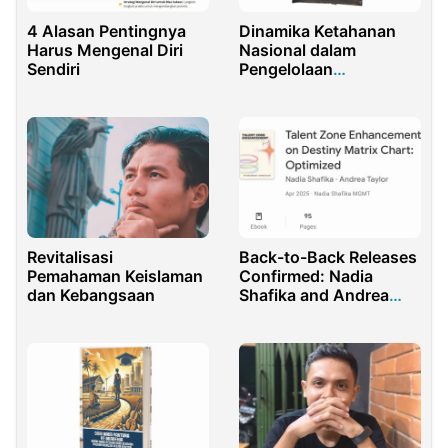
4 Alasan Pentingnya
Dinamika Ketahanan
Harus Mengenal Diri
Nasional dalam
Sendiri
Pengelolaan
Lingkungan Hidup dan
Sumber Daya Alam
Revitalisasi
Back-to-Back Releases
Pemahaman Keislaman
Confirmed: Nadia
dan Kebangsaan
Shafika and Andrea
Taylor’s Latest Project
Set to Launch April 1