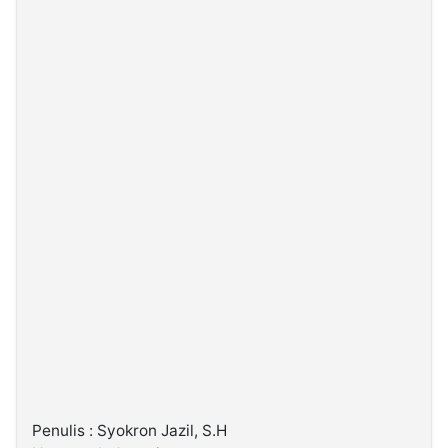
©
Kabarbaru.co
-
2026
PT.
Kabarbaru
Media
Holding
Penulis : Syokron Jazil, S.H