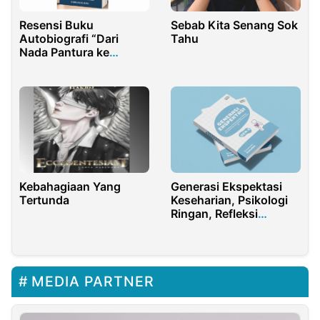
Resensi Buku
Sebab Kita Senang Sok
Autobiografi “Dari
Tahu
Nada Pantura ke
Akademia: Kisah Anak
Pesisir dari Seniman
Daerah Menuju Gelar
Doktor”
Kebahagiaan Yang
Generasi Ekspektasi
Tertunda
Keseharian, Psikologi
Ringan, Refleksi
Emosional, Dan
Keresahan Generasi
Saat Ini.
MEDIA PARTNER