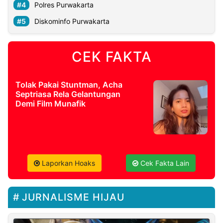
Polres Purwakarta
Diskominfo Purwakarta
CEK FAKTA
Tolak Pakai Stuntman, Acha
Septriasa Rela Gelantungan
Demi Film Munafik
Laporkan Hoaks
Cek Fakta Lain
JURNALISME HIJAU