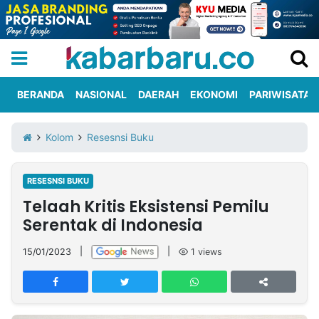
BERANDA
NASIONAL
DAERAH
EKONOMI
PARIWISATA
Informasi
KabarbaruTV
Kirim
Tentang
Kolom
Resesnsi Buku
Iklan
Berita
Kami
RESESNSI BUKU
Berita
Telaah Kritis Eksistensi Pemilu
Nasional
International
Olahraga
Entertainment
Daerah
Pariwisata
Kuliner
Kolom
Serentak di Indonesia
15/01/2023
|
|
1
views
Network
PT
TREETAN