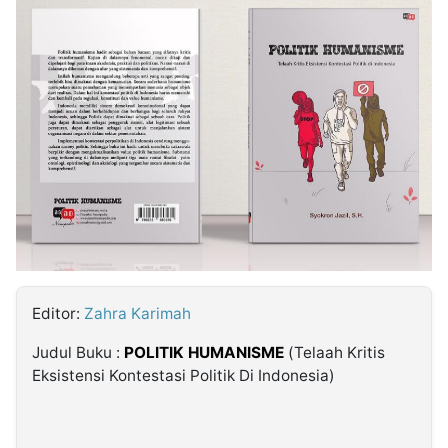
MULTIMEDIA
INDONESIA
Partner
Insight
Suara
Lens
Daily
Jalan
Idealita
Kita
Dinamikapost.com
Radar
Seedbacklink
NTB
Time
IDN
Jogja
Rakyat
News
Notice
Baru
Follow
Kabarbaru
Editor:
Zahra Karimah
Judul Buku :
POLITIK HUMANISME
(Telaah Kritis
Eksistensi Kontestasi Politik Di Indonesia)