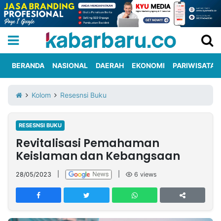
BERANDA
NASIONAL
DAERAH
EKONOMI
PARIWISATA
Informasi
KabarbaruTV
Kirim
Tentang
Kolom
Resesnsi Buku
Iklan
Berita
Kami
RESESNSI BUKU
Berita
Revitalisasi Pemahaman
Nasional
International
Olahraga
Entertainment
Daerah
Pariwisata
Kuliner
Kolom
Keislaman dan Kebangsaan
28/05/2023
|
|
6
views
Network
PT
TREETAN