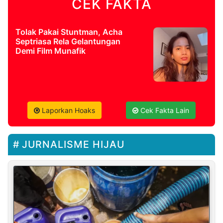
CEK FAKTA
Tolak Pakai Stuntman, Acha
Septriasa Rela Gelantungan
Demi Film Munafik
Laporkan Hoaks
Cek Fakta Lain
JURNALISME HIJAU