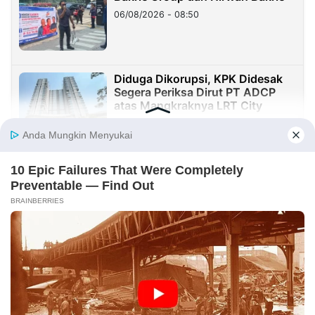
06/08/2026 - 08:50
Diduga Dikorupsi, KPK Didesak
Segera Periksa Dirut PT ADCP
atas Mangkraknya LRT City
05/08/2026 - 07:05
Jalan Mulus, Rezeki Mengalir:
Ruas Cimuntuk–Malangnengah
Dongkrak Ekonomi Warga
04/08/2026 - 13:13
Skandal Investasi Stone Crusher
Rp8 Miliar: Dana Diduga Mengalir