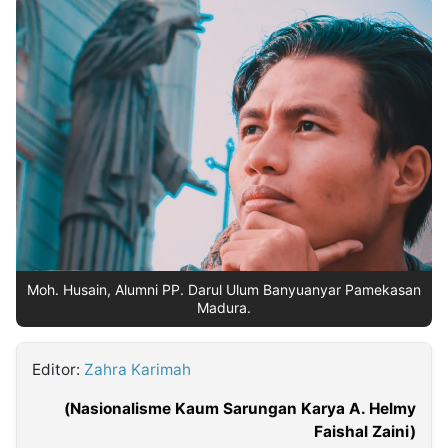
MULTIMEDIA
INDONESIA
Partner
Insight
Suara
Lens
Daily
Jalan
Idealita
Kita
Dinamikapost.com
Radar
Seedbacklink
NTB
Time
IDN
Jogja
Rakyat
News
Notice
Baru
Follow
Kabarbaru
Moh. Husain, Alumni PP. Darul Ulum Banyuanyar Pamekasan
Madura.
Editor:
Zahra Karimah
(Nasionalisme Kaum Sarungan Karya A. Helmy
Faishal Zaini)