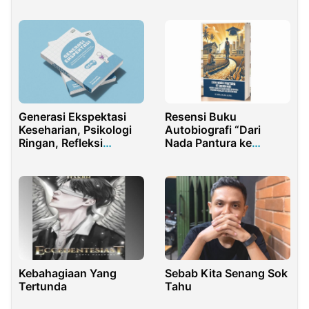
Kehamilan dan
Perjuangan Melawan
Depresi
Pascamelahirkan
Generasi Ekspektasi
Resensi Buku
Keseharian, Psikologi
Autobiografi “Dari
Ringan, Refleksi
Nada Pantura ke
Emosional, Dan
Akademia: Kisah Anak
Keresahan Generasi
Pesisir dari Seniman
Saat Ini.
Daerah Menuju Gelar
Doktor”
Kebahagiaan Yang
Sebab Kita Senang Sok
Tertunda
Tahu