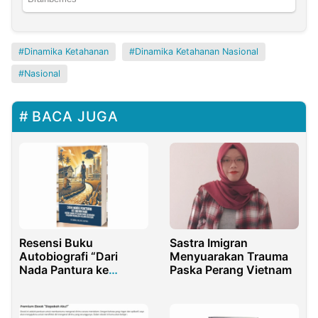
Dinamika Ketahanan
Dinamika Ketahanan Nasional
Nasional
BACA JUGA
Resensi Buku
Sastra Imigran
Autobiografi “Dari
Menyuarakan Trauma
Nada Pantura ke
Paska Perang Vietnam
Akademia: Kisah Anak
Pesisir dari Seniman
Daerah Menuju Gelar