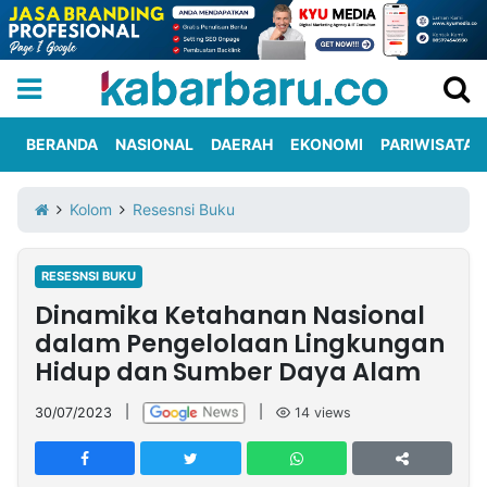
BERANDA
NASIONAL
DAERAH
EKONOMI
PARIWISATA
Informasi
KabarbaruTV
Kirim
Tentang
Kolom
Resesnsi Buku
Iklan
Berita
Kami
RESESNSI BUKU
Berita
Dinamika Ketahanan Nasional
Nasional
International
Olahraga
Entertainment
Daerah
Pariwisata
Kuliner
Kolom
dalam Pengelolaan Lingkungan
Hidup dan Sumber Daya Alam
Network
30/07/2023
|
|
14
views
PT
TREETAN