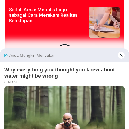
Saifull Amzi: Menulis Lagu
sebagai Cara Merekam Realitas
Kehidupan
Laporkan Hoaks
Cek Fakta Lain
JURNALISME HIJAU