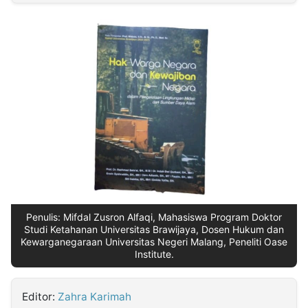
MULTIMEDIA
INDONESIA
Partner
Insight
Suara
Lens
Daily
Jalan
Idealita
Kita
Dinamikapost.com
Radar
Seedbacklink
NTB
Time
IDN
Jogja
Rakyat
News
Notice
Baru
Follow
Kabarbaru
Penulis: Mifdal Zusron Alfaqi, Mahasiswa Program Doktor
Studi Ketahanan Universitas Brawijaya, Dosen Hukum dan
Kewarganegaraan Universitas Negeri Malang, Peneliti Oase
Institute.
Editor:
Zahra Karimah