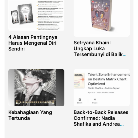
Doktor”
4 Alasan Pentingnya
Sefryana Khairil
Harus Mengenal Diri
Ungkap Luka
Sendiri
Tersembunyi di Balik
Kehamilan dan
Perjuangan Melawan
Depresi
Pascamelahirkan
Kebahagiaan Yang
Back-to-Back Releases
Tertunda
Confirmed: Nadia
Shafika and Andrea
Taylor’s Latest Project
Set to Launch April 1