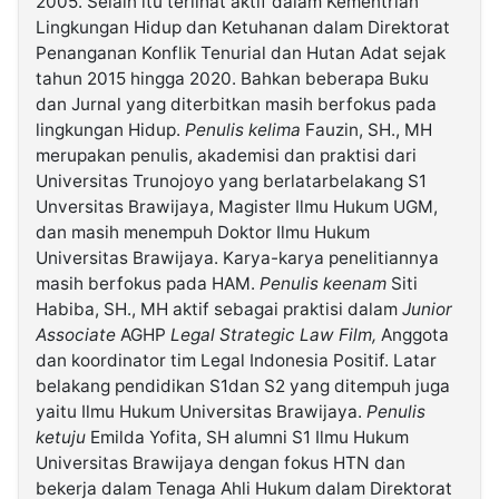
2005. Selain itu terlihat aktif dalam Kementrian
Lingkungan Hidup dan Ketuhanan dalam Direktorat
Penanganan Konflik Tenurial dan Hutan Adat sejak
tahun 2015 hingga 2020. Bahkan beberapa Buku
dan Jurnal yang diterbitkan masih berfokus pada
lingkungan Hidup.
Penulis kelima
Fauzin, SH., MH
merupakan penulis, akademisi dan praktisi dari
Universitas Trunojoyo yang berlatarbelakang S1
Unversitas Brawijaya, Magister Ilmu Hukum UGM,
dan masih menempuh Doktor Ilmu Hukum
Universitas Brawijaya. Karya-karya penelitiannya
masih berfokus pada HAM.
Penulis keenam
Siti
Habiba, SH., MH aktif sebagai praktisi dalam
Junior
Associate
AGHP
Legal Strategic Law Film,
Anggota
dan koordinator tim Legal Indonesia Positif. Latar
belakang pendidikan S1dan S2 yang ditempuh juga
yaitu Ilmu Hukum Universitas Brawijaya.
Penulis
ketuju
Emilda Yofita, SH alumni S1 Ilmu Hukum
Universitas Brawijaya dengan fokus HTN dan
bekerja dalam Tenaga Ahli Hukum dalam Direktorat