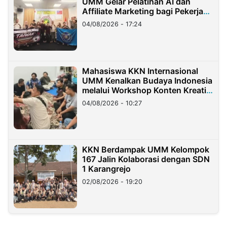
UMM Gelar Pelatihan AI dan
Affiliate Marketing bagi Pekerja
Migran Indonesia di Taiwan
04/08/2026 - 17:24
Mahasiswa KKN Internasional
UMM Kenalkan Budaya Indonesia
melalui Workshop Konten Kreatif
di Taiwan
04/08/2026 - 10:27
KKN Berdampak UMM Kelompok
167 Jalin Kolaborasi dengan SDN
1 Karangrejo
02/08/2026 - 19:20