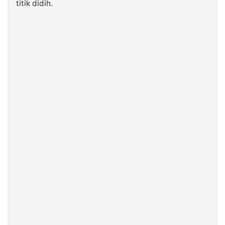
titik didih.
©
Kabarbaru.co
-
2026
PT.
Kabarbaru
Media
Holding