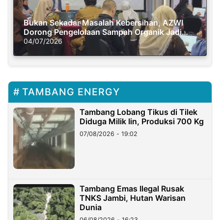
Bukan Sekadar Masalah Kebersihan, AZWI
Dorong Pengelolaan Sampah Organik Jadi
Solusi Krisis Iklim
04/07/2026
TAMBANG ENERGY
Tambang Lobang Tikus di Tilek
Diduga Milik Iin, Produksi 700 Kg
07/08/2026 - 19:02
Tambang Emas Ilegal Rusak
TNKS Jambi, Hutan Warisan
Dunia
06/08/2026 - 16:23