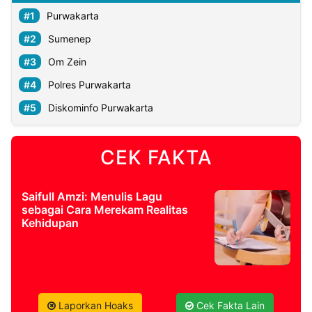
Purwakarta
Sumenep
Om Zein
Polres Purwakarta
Diskominfo Purwakarta
CEK FAKTA
Saifull Amzi: Menulis Lagu
sebagai Cara Merekam Realitas
Kehidupan
Laporkan Hoaks
Cek Fakta Lain