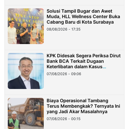
Solusi Tampil Bugar dan Awet
Muda, HLL Wellness Center Buka
Cabang Baru di Kota Surabaya
08/08/2026 - 17:35
KPK Didesak Segera Periksa Dirut
Bank BCA Terkait Dugaan
Keterlibatan dalam Kasus
Hilangnya Dana Nasabah Rp2,58
07/08/2026 - 09:06
Miliar
Biaya Operasional Tambang
Terus Membengkak? Ternyata Ini
yang Jadi Akar Masalahnya
07/08/2026 - 00:15