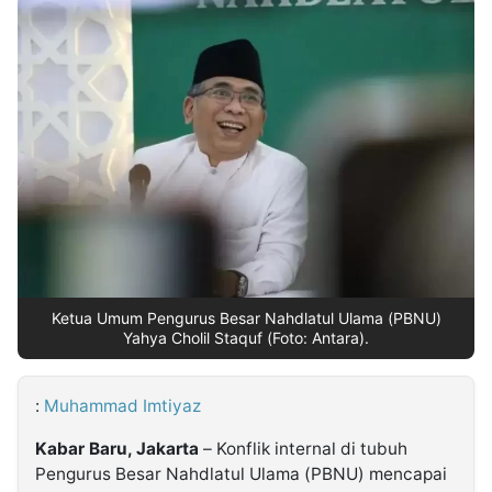
MULTIMEDIA
INDONESIA
Partner
Insight
Suara
Lens
Daily
Jalan
Idealita
Kita
Dinamikapost.com
Radar
Seedbacklink
NTB
Time
IDN
Jogja
Rakyat
News
Notice
Baru
Follow
Kabarbaru
Ketua Umum Pengurus Besar Nahdlatul Ulama (PBNU)
Yahya Cholil Staquf (Foto: Antara).
:
Muhammad Imtiyaz
Kabar Baru, Jakarta
– Konflik internal di tubuh
Pengurus Besar Nahdlatul Ulama (PBNU) mencapai