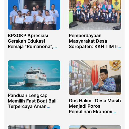
BP3OKP Apresiasi
Pemberdayaan
Gerakan Edukasi
Masyarakat Desa
Remaja “Rumanona”,
Soropaten: KKN TIM II
Serahkan 12 Sertifikat
UNDIP 2024 Inisiatif
untuk Tim Pelopor
Turunkan Angka
Stunting Melalui
Edukasi dan Aksi Nyata
Panduan Lengkap
Gus Halim : Desa Masih
Memilih Fast Boat Bali
Menjadi Poros
Terpercaya Aman
Pemulihan Ekonomi
Nyaman Murah
Nasional
Pascapandemi