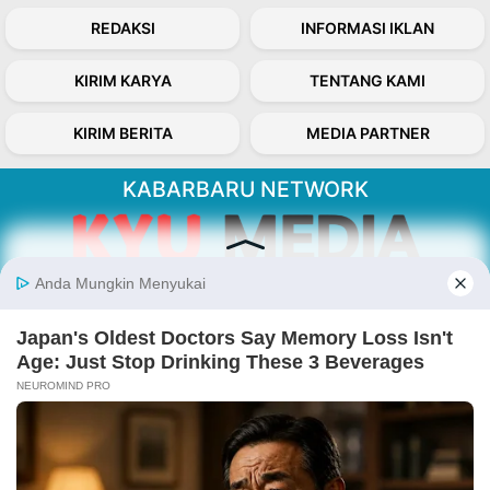
REDAKSI
INFORMASI IKLAN
KIRIM KARYA
TENTANG KAMI
KIRIM BERITA
MEDIA PARTNER
KABARBARU NETWORK
About Our Kabarbaru.co
Kabarbaru.co menyajikan berita aktual dan
inspiratif dari sudut pandang berbaik sangka
serta terverifikasi dari sumber yang tepat.
Follow Kabarbaru