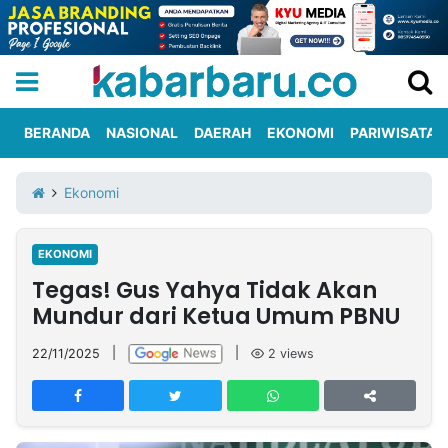
BERANDA
NASIONAL
DAERAH
EKONOMI
PARIWISATA
Informasi
KabarbaruTV
Kirim
Tentang
Ekonomi
Iklan
Berita
Kami
EKONOMI
Berita
Tegas! Gus Yahya Tidak Akan
Nasional
International
Olahraga
Entertainment
Daerah
Pariwisata
Kuliner
Kolom
Mundur dari Ketua Umum PBNU
22/11/2025
|
|
2
views
Network
PT
TREETAN