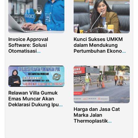
Invoice Approval
Kunci Sukses UMKM
Software: Solusi
dalam Mendukung
Otomatisasi
Pertumbuhan Ekonomi
Persetujuan Invoice
Nasional
untuk Bisnis
Relawan Villa Gumuk
Emas Muncar Akan
Deklarasi Dukung Ipuk
Harga dan Jasa Cat
Fiestiandani di Pilbup
Marka Jalan
2024 Banyuwangi
Thermoplastik
Berkualitas dari MG
GROUP