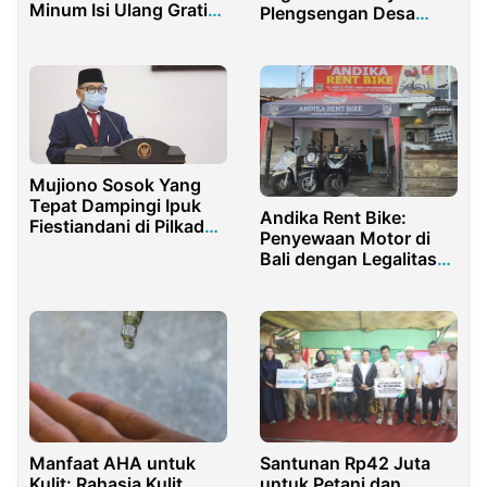
Minum Isi Ulang Gratis
Plengsengan Desa
Bagi Penumpang
Dasri Kecamatan
Tegalsari
Mujiono Sosok Yang
Tepat Dampingi Ipuk
Andika Rent Bike:
Fiestiandani di Pilkada
Penyewaan Motor di
Banyuwangi 2024
Bali dengan Legalitas
Resmi
Santunan Rp42 Juta
Manfaat AHA untuk
untuk Petani dan
Kulit: Rahasia Kulit