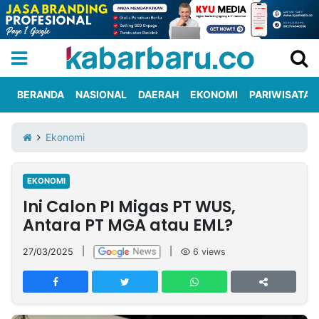
BERANDA
NASIONAL
DAERAH
EKONOMI
PARIWISATA
Informasi
KabarbaruTV
Kirim
Tentang
Ekonomi
Iklan
Berita
Kami
EKONOMI
Berita
Ini Calon PI Migas PT WUS,
Nasional
International
Olahraga
Entertainment
Daerah
Pariwisata
Kuliner
Kolom
Antara PT MGA atau EML?
27/03/2025
|
|
6
views
Network
PT
TREETAN