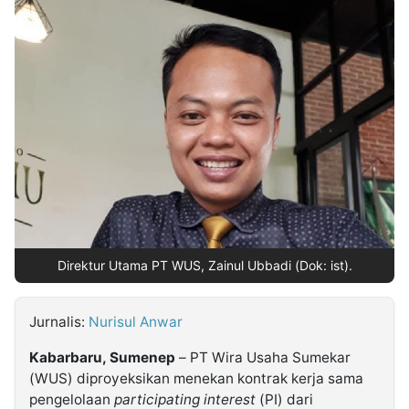
MULTIMEDIA
INDONESIA
Partner
Insight
Suara
Lens
Daily
Jalan
Idealita
Kita
Radar
Seedbacklink
NTB
Time
IDN
Jogja
Rakyat
News
Notice
Baru
Follow
Kabarbaru
Direktur Utama PT WUS, Zainul Ubbadi (Dok: ist).
Jurnalis:
Nurisul Anwar
Kabarbaru, Sumenep
– PT Wira Usaha Sumekar
(WUS) diproyeksikan menekan kontrak kerja sama
pengelolaan
participating interest
(PI) dari