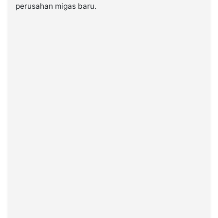
perusahan migas baru.
©
Kabarbaru.co
-
2026
PT.
Kabarbaru
Media
Holding