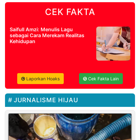
CEK FAKTA
Saifull Amzi: Menulis Lagu
sebagai Cara Merekam Realitas
Kehidupan
Laporkan Hoaks
Cek Fakta Lain
JURNALISME HIJAU