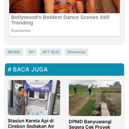
BUMD
PI
PT WUS
Sumenep
BACA JUGA
Stasiun Kereta Api di
DPMD Banyuwangi
Cirebon Sediakan Air
Segera Cek Proyek