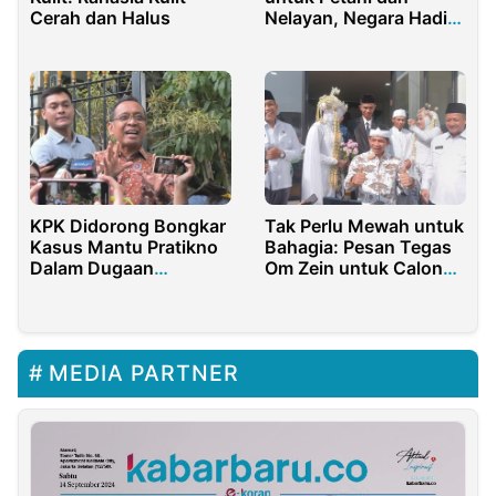
Nelayan, Negara Hadir
Cerah dan Halus
di Saat Duka
KPK Didorong Bongkar
Tak Perlu Mewah untuk
Kasus Mantu Pratikno
Bahagia: Pesan Tegas
Dalam Dugaan
Om Zein untuk Calon
Kejahatan Kapal Ilegal
Pengantin
MEDIA PARTNER