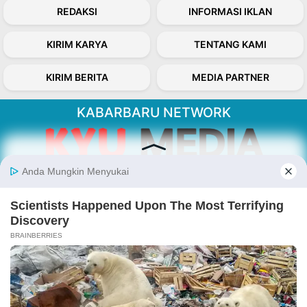
REDAKSI
INFORMASI IKLAN
KIRIM KARYA
TENTANG KAMI
KIRIM BERITA
MEDIA PARTNER
KABARBARU NETWORK
About Our Kabarbaru.co
Kabarbaru.co menyajikan berita aktual dan
inspiratif dari sudut pandang berbaik sangka
serta terverifikasi dari sumber yang tepat.
Follow Kabarbaru