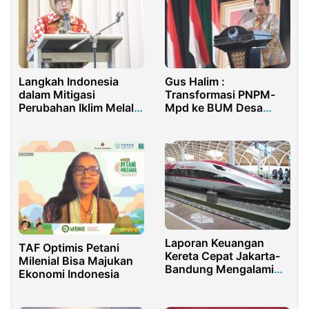
Langkah Indonesia
Gus Halim :
dalam Mitigasi
Transformasi PNPM-
Perubahan Iklim Melalui
Mpd ke BUM Desa
Transformasi Sektor
Bersama Supaya
Energi
Asetnya Punya
Kejelasan Hukum
Laporan Keuangan
TAF Optimis Petani
Kereta Cepat Jakarta-
Milenial Bisa Majukan
Bandung Mengalami
Ekonomi Indonesia
Kerugian Triliunan