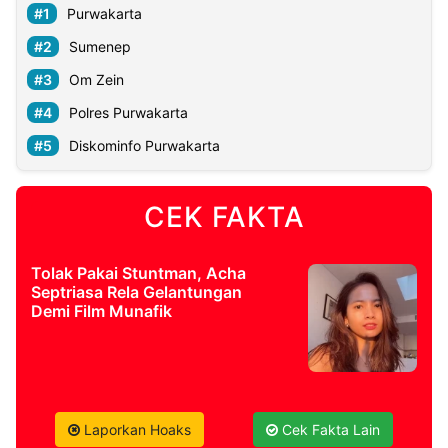
Purwakarta
Sumenep
Om Zein
Polres Purwakarta
Diskominfo Purwakarta
CEK FAKTA
Tolak Pakai Stuntman, Acha
Septriasa Rela Gelantungan
Demi Film Munafik
Laporkan Hoaks
Cek Fakta Lain