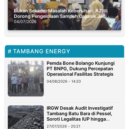
Bukan Sekadar Masalah Kebersihan, AZWI
Dorong Pengelolaan Sampah Organik Jadi
Solusi Krisis Iklim
04/07/2026
TAMBANG ENERGY
Pemda Bone Bolango Kunjungi
PT BNPG, Dukung Percepatan
Operasional Fasilitas Strategis
04/08/2026 - 14:20
IRGW Desak Audit Investigatif
Tambang Batu Bara di Pessel,
Soroti Legalitas IUP hingga
Stockpile
27/07/2026 - 20:21