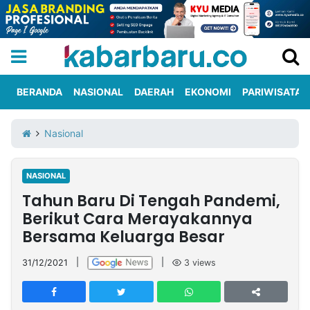
BERANDA
NASIONAL
DAERAH
EKONOMI
PARIWISATA
Informasi
KabarbaruTV
Kirim
Tentang
Nasional
Iklan
Berita
Kami
NASIONAL
Berita
Tahun Baru Di Tengah Pandemi,
Nasional
International
Olahraga
Entertainment
Daerah
Pariwisata
Kuliner
Kolom
Berikut Cara Merayakannya
Bersama Keluarga Besar
Network
31/12/2021
|
|
3
views
PT
TREETAN