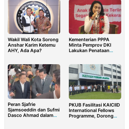
Kementerian PPPA
Wakil Wali Kota Sorong
Minta Pemprov DKI
Anshar Karim Ketemu
Lakukan Penataan
AHY, Ada Apa?
Lokalisasi Gang Royal
Peran Sjafrie
PKUB Fasilitasi KAICIID
Sjamsoeddin dan Sufmi
International Fellows
Dasco Ahmad dalam
Programme, Dorong
Konflik Polisi-Jaksa
Diplomasi Kerukunan