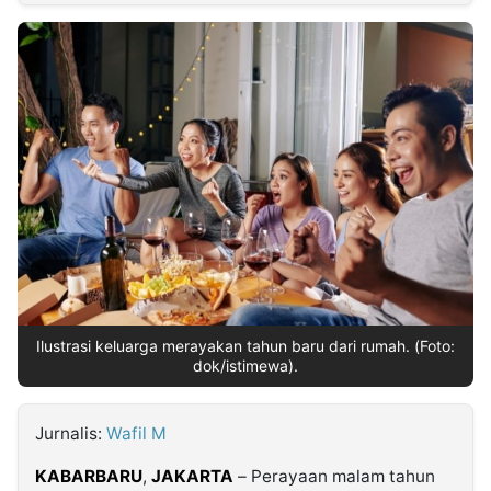
MULTIMEDIA
INDONESIA
Partner
Insight
Suara
Lens
Daily
Jalan
Idealita
Kita
Dinamikapost.com
Radar
Seedbacklink
NTB
Time
IDN
Jogja
Rakyat
News
Notice
Baru
Follow
Kabarbaru
Ilustrasi keluarga merayakan tahun baru dari rumah. (Foto:
dok/istimewa).
Jurnalis:
Wafil M
KABARBARU
,
JAKARTA
– Perayaan malam tahun