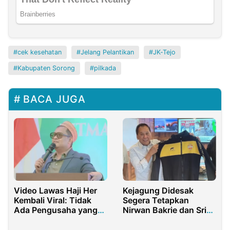
cek kesehatan
Jelang Pelantikan
JK-Tejo
Kabupaten Sorong
pilkada
BACA JUGA
Video Lawas Haji Her
Kejagung Didesak
Kembali Viral: Tidak
Segera Tetapkan
Ada Pengusaha yang
Nirwan Bakrie dan Sri
Benar-benar Bersih
Hascaryo Sebagai
Tersangka Skandal