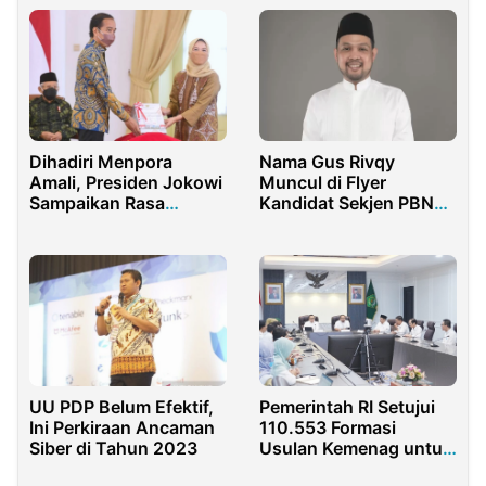
Jiwasraya-Asabri
Dihadiri Menpora
Nama Gus Rivqy
Amali, Presiden Jokowi
Muncul di Flyer
Sampaikan Rasa
Kandidat Sekjen PBNU,
Syukur Dapatkan
Ini Responsnya
Predikat WTP
UU PDP Belum Efektif,
Pemerintah RI Setujui
Ini Perkiraan Ancaman
110.553 Formasi
Siber di Tahun 2023
Usulan Kemenag untuk
Calon ASN 2024