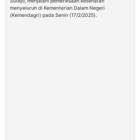
Sutejo, menjalani pemeriksaan kesehatan
menyeluruh di Kementerian Dalam Negeri
(Kemendagri) pada Senin (17/2/2025).
©
Kabarbaru.co
-
2026
PT.
Kabarbaru
Media
Holding