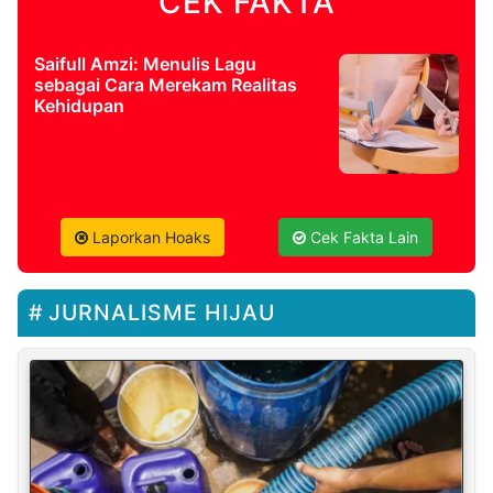
CEK FAKTA
Saifull Amzi: Menulis Lagu
sebagai Cara Merekam Realitas
Kehidupan
Laporkan Hoaks
Cek Fakta Lain
JURNALISME HIJAU