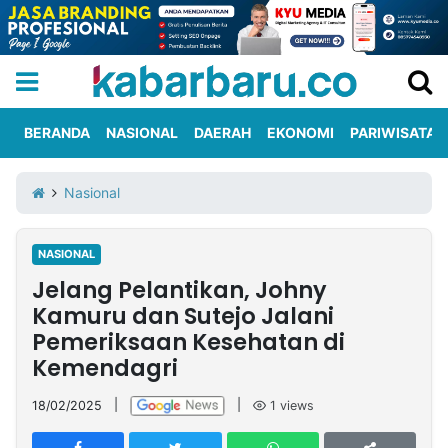
BERANDA
NASIONAL
DAERAH
EKONOMI
PARIWISATA
Informasi
KabarbaruTV
Kirim
Tentang
Nasional
Iklan
Berita
Kami
NASIONAL
Berita
Jelang Pelantikan, Johny
Nasional
International
Olahraga
Entertainment
Daerah
Pariwisata
Kuliner
Kolom
Kamuru dan Sutejo Jalani
Pemeriksaan Kesehatan di
Kemendagri
Network
18/02/2025
|
|
1
views
PT
TREETAN