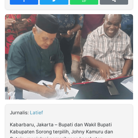
MULTIMEDIA
INDONESIA
Partner
Insight
Suara
Lens
Daily
Jalan
Idealita
Kita
Dinamikapost.com
Radar
Seedbacklink
NTB
Time
IDN
Jogja
Rakyat
News
Notice
Baru
Follow
Kabarbaru
Jurnalis:
Latief
Kabarbaru, Jakarta
– Bupati dan Wakil Bupati
Kabupaten Sorong terpilih, Johny Kamuru dan