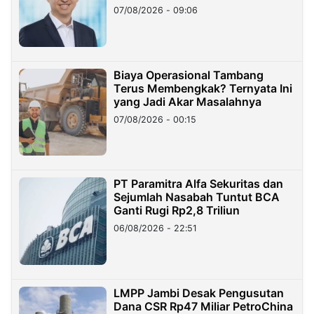
Hilangnya Dana Nasabah Rp2,58
07/08/2026 - 09:06
Miliar
Biaya Operasional Tambang
Terus Membengkak? Ternyata Ini
yang Jadi Akar Masalahnya
07/08/2026 - 00:15
PT Paramitra Alfa Sekuritas dan
Sejumlah Nasabah Tuntut BCA
Ganti Rugi Rp2,8 Triliun
06/08/2026 - 22:51
LMPP Jambi Desak Pengusutan
Dana CSR Rp47 Miliar PetroChina