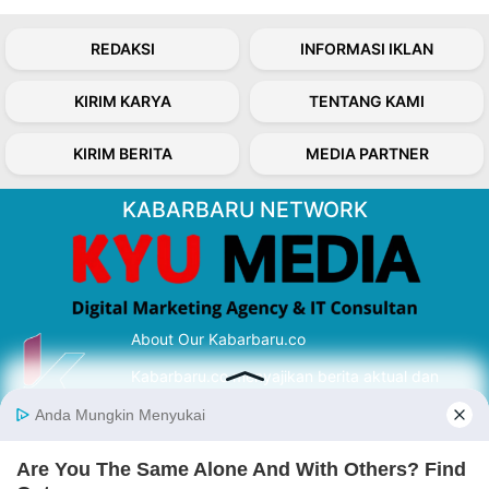
REDAKSI
INFORMASI IKLAN
KIRIM KARYA
TENTANG KAMI
KIRIM BERITA
MEDIA PARTNER
KABARBARU NETWORK
About Our Kabarbaru.co
Kabarbaru.co menyajikan berita aktual dan
inspiratif dari sudut pandang berbaik sangka
serta terverifikasi dari sumber yang tepat.
Follow Kabarbaru