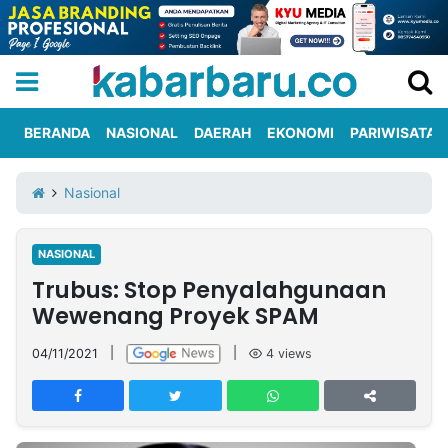
BERANDA
NASIONAL
DAERAH
EKONOMI
PARIWISATA
Informasi
KabarbaruTV
Kirim
Tentang
Nasional
Iklan
Berita
Kami
NASIONAL
Berita
Trubus: Stop Penyalahgunaan
Nasional
International
Olahraga
Entertainment
Daerah
Pariwisata
Kuliner
Kolom
Wewenang Proyek SPAM
04/11/2021
|
|
4
views
Network
PT
TREETAN