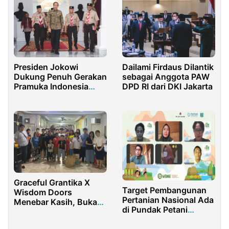
Dailami Firdaus Dilantik
Presiden Jokowi
sebagai Anggota PAW
Dukung Penuh Gerakan
DPD RI dari DKI Jakarta
Pramuka Indonesia
Bersiap untuk Jambore
Dunia
Graceful Grantika X
Target Pembangunan
Wisdom Doors
Pertanian Nasional Ada
Menebar Kasih, Bukan
di Pundak Petani
Hanya Materi
Milenal