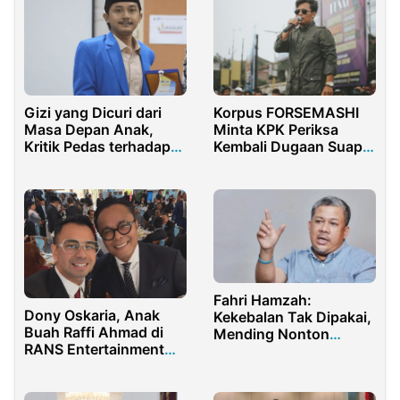
Gizi yang Dicuri dari
Korpus FORSEMASHI
Masa Depan Anak,
Minta KPK Periksa
Kritik Pedas terhadap
Kembali Dugaan Suap
MBG
Komjen Agus
Andrianto
Fahri Hamzah:
Dony Oskaria, Anak
Kekebalan Tak Dipakai,
Buah Raffi Ahmad di
Mending Nonton
RANS Entertainment
Wonder Woman
Kini Jadi Plt Menteri
BUMN