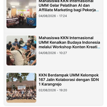
Mahasiswa KKN Internasional
UMM Gelar Pelatihan AI dan
Affiliate Marketing bagi Pekerja
Migran Indonesia di Taiwan
04/08/2026 - 17:24
Mahasiswa KKN Internasional
UMM Kenalkan Budaya Indonesia
melalui Workshop Konten Kreatif
di Taiwan
04/08/2026 - 10:27
KKN Berdampak UMM Kelompok
167 Jalin Kolaborasi dengan SDN
1 Karangrejo
02/08/2026 - 19:20