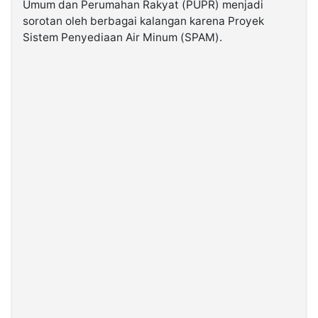
Umum dan Perumahan Rakyat (PUPR) menjadi
sorotan oleh berbagai kalangan karena Proyek
©
Sistem Penyediaan Air Minum (SPAM).
Kabarbaru.co
-
2026
PT.
Kabarbaru
Media
Holding