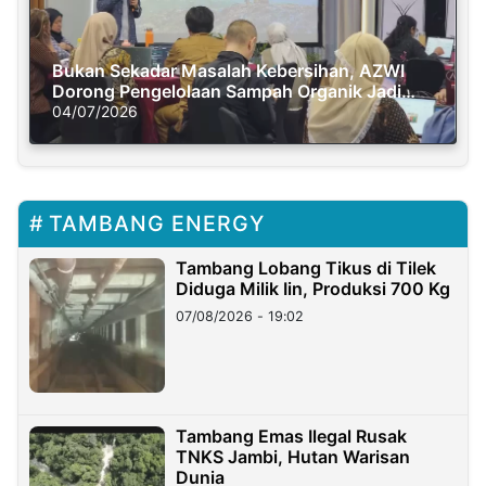
Bukan Sekadar Masalah Kebersihan, AZWI
Dorong Pengelolaan Sampah Organik Jadi
Solusi Krisis Iklim
04/07/2026
TAMBANG ENERGY
Tambang Lobang Tikus di Tilek
Diduga Milik Iin, Produksi 700 Kg
07/08/2026 - 19:02
Tambang Emas Ilegal Rusak
TNKS Jambi, Hutan Warisan
Dunia