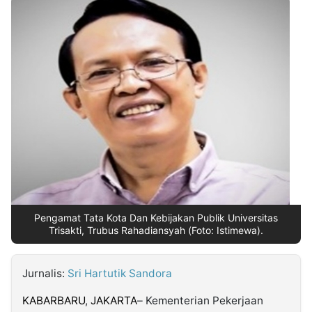
MULTIMEDIA
INDONESIA
Partner
Insight
Suara
Lens
Daily
Jalan
Idealita
Kita
Dinamikapost.com
Radar
Seedbacklink
NTB
Time
IDN
Jogja
Rakyat
News
Notice
Baru
Follow
Kabarbaru
Pengamat Tata Kota Dan Kebijakan Publik Universitas
Trisakti, Trubus Rahadiansyah (Foto: Istimewa).
Jurnalis:
Sri Hartutik Sandora
KABARBARU
,
JAKARTA
– Kementerian Pekerjaan