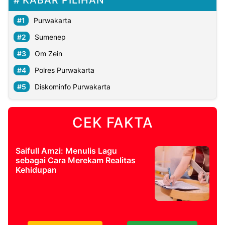
KABAR PILIHAN
Purwakarta
Sumenep
Om Zein
Polres Purwakarta
Diskominfo Purwakarta
CEK FAKTA
Saifull Amzi: Menulis Lagu
sebagai Cara Merekam Realitas
Kehidupan