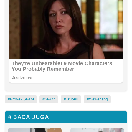
Proyek SPAM
SPAM
Trubus
Wewenang
BACA JUGA