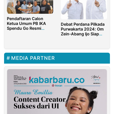
Pendaftaran Calon
Ketua Umum PB IKA
Debat Perdana Pilkada
Spendu Go Resmi
Purwakarta 2024: Om
Dibuka, Alumni
Zein-Abang Ijo Siap
Didorong Ambil Peran
Ajak Masyarakat
Menuju Purwakarta
Istimewa
MEDIA PARTNER