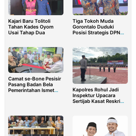
Kajari Baru Tolitoli
Tiga Tokoh Muda
Tahan Kades Oyom
Gorontalo Duduki
Usai Tahap Dua
Posisi Strategis DPN
ADKASI
Camat se-Bone Pesisir
Pasang Badan Bela
Kapolres Rohul Jadi
Pemerintahan Ismet
Inspektur Upacara
Mile
Sertijab Kasat Reskrim,
Binmas Serta
Pelepasan Purna Bakti
Personil