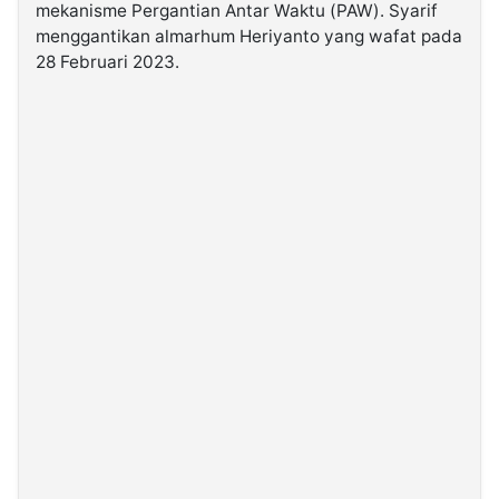
mekanisme Pergantian Antar Waktu (PAW). Syarif
menggantikan almarhum Heriyanto yang wafat pada
©
28 Februari 2023.
Kabarbaru.co
-
2026
PT.
Kabarbaru
Media
Holding