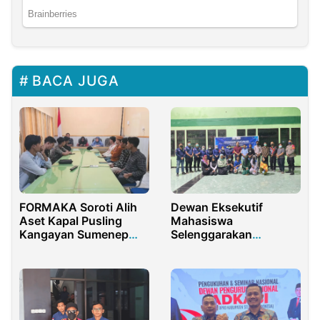
BACA JUGA
FORMAKA Soroti Alih
Dewan Eksekutif
Aset Kapal Pusling
Mahasiswa
Kangayan Sumenep
Selenggarakan
Diduga Langgar
Rakorwil dan Vaksinasi
Regulasi
Booster di IAIN
Jayapura