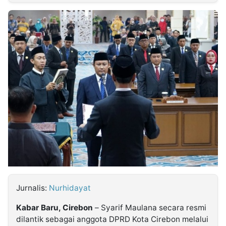
MULTIMEDIA
INDONESIA
Partner
Insight
Suara
Lens
Daily
Jalan
Idealita
Kita
Dinamikapost.com
Radar
Seedbacklink
NTB
Time
IDN
Jogja
Rakyat
News
Notice
Baru
Follow
Kabarbaru
Jurnalis:
Nurhidayat
Kabar Baru, Cirebon
– Syarif Maulana secara resmi
dilantik sebagai anggota DPRD Kota Cirebon melalui