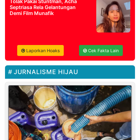
Tolak Pakai Stuntman, Acha
Septriasa Rela Gelantungan
Demi Film Munafik
Laporkan Hoaks
Cek Fakta Lain
JURNALISME HIJAU