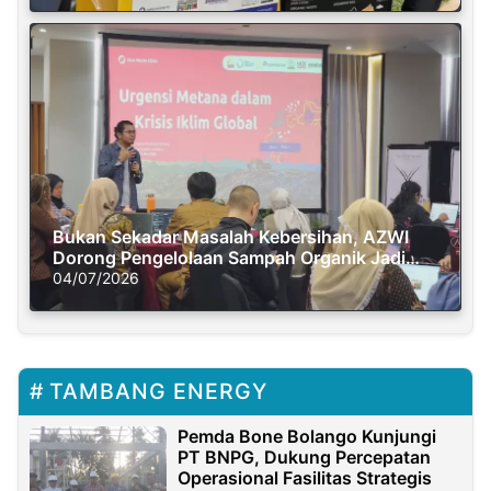
Bukan Sekadar Masalah Kebersihan, AZWI
Dorong Pengelolaan Sampah Organik Jadi
Solusi Krisis Iklim
04/07/2026
TAMBANG ENERGY
Pemda Bone Bolango Kunjungi
PT BNPG, Dukung Percepatan
Operasional Fasilitas Strategis