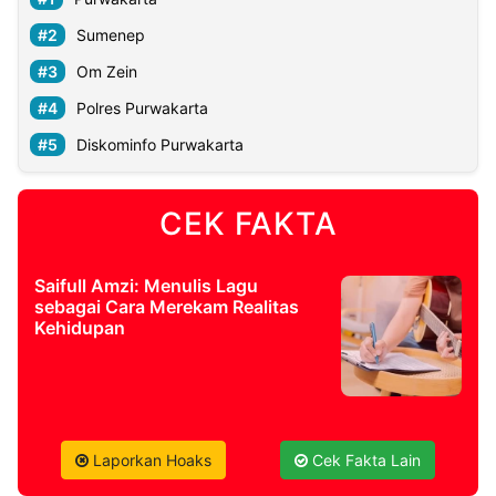
Sumenep
Om Zein
Polres Purwakarta
Diskominfo Purwakarta
CEK FAKTA
Saifull Amzi: Menulis Lagu
sebagai Cara Merekam Realitas
Kehidupan
Laporkan Hoaks
Cek Fakta Lain