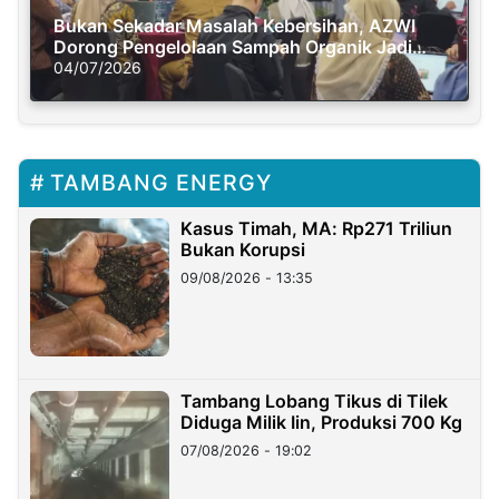
Bukan Sekadar Masalah Kebersihan, AZWI
Dorong Pengelolaan Sampah Organik Jadi
Solusi Krisis Iklim
04/07/2026
TAMBANG ENERGY
Kasus Timah, MA: Rp271 Triliun
Bukan Korupsi
09/08/2026 - 13:35
Tambang Lobang Tikus di Tilek
Diduga Milik Iin, Produksi 700 Kg
07/08/2026 - 19:02