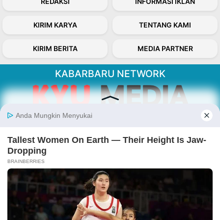
REDAKSI
INFORMASI IKLAN
KIRIM KARYA
TENTANG KAMI
KIRIM BERITA
MEDIA PARTNER
KABARBARU NETWORK
About Our Kabarbaru.co
Kabarbaru.co menyajikan berita aktual dan
inspiratif dari sudut pandang berbaik sangka
serta terverifikasi dari sumber yang tepat.
Follow Kabarbaru