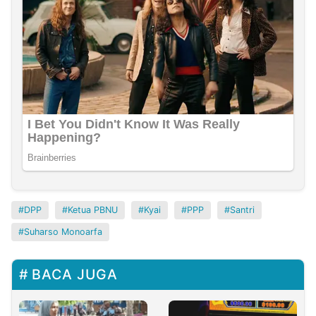
DPP
Ketua PBNU
Kyai
PPP
Santri
Suharso Monoarfa
BACA JUGA