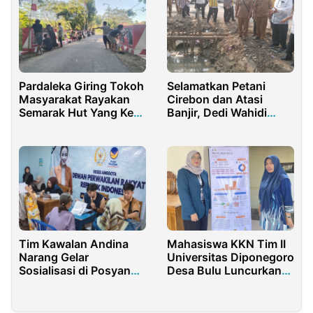
Pardaleka Giring Tokoh
Selamatkan Petani
Masyarakat Rayakan
Cirebon dan Atasi
Semarak Hut Yang Ke-
Banjir, Dedi Wahidi
77
Turun Tangan Perbaiki
Gorong-gorong di Jalur
Pantura
Tim Kawalan Andina
Mahasiswa KKN Tim II
Narang Gelar
Universitas Diponegoro
Sosialisasi di Posyandu
Desa Bulu Luncurkan
Mahabbah, Dorong
Infografis Profil Desa
Kesehatan Mata dan
Kesejahteraan Lansia