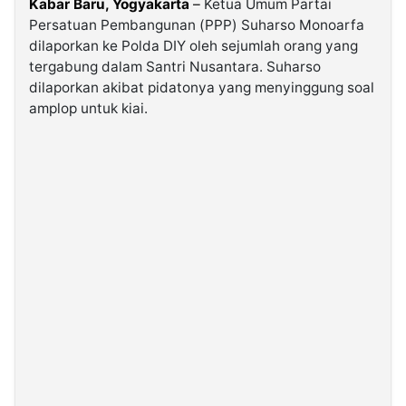
Kabar Baru, Yogyakarta
–
Ketua Umum Partai
Persatuan Pembangunan (PPP) Suharso Monoarfa
dilaporkan ke Polda DIY oleh sejumlah orang yang
©
Kabarbaru.co
tergabung dalam Santri Nusantara. Suharso
-
2026
dilaporkan akibat pidatonya yang menyinggung soal
amplop untuk kiai.
PT.
Kabarbaru
Media
Holding