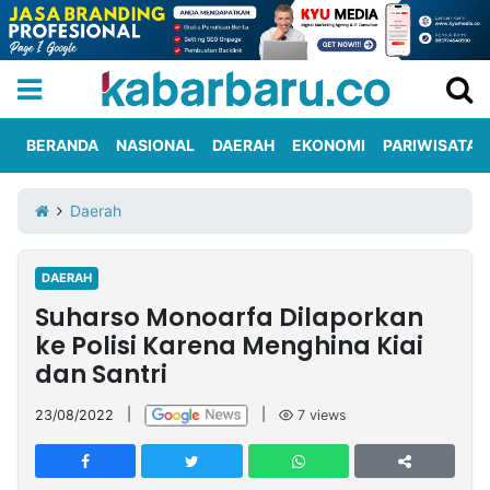
BERANDA
NASIONAL
DAERAH
EKONOMI
PARIWISATA
Informasi
KabarbaruTV
Kirim
Tentang
Daerah
Iklan
Berita
Kami
DAERAH
Berita
Suharso Monoarfa Dilaporkan
Nasional
International
Olahraga
Entertainment
Daerah
Pariwisata
Kuliner
Kolom
ke Polisi Karena Menghina Kiai
dan Santri
Network
23/08/2022
|
|
7
views
PT
TREETAN