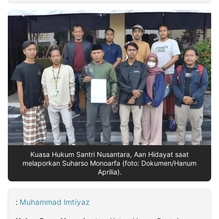
MULTIMEDIA
INDONESIA
Partner
Insight
Suara
Lens
Daily
Jalan
Idealita
Kita
Dinamikapost.com
Radar
Seedbacklink
NTB
Time
IDN
Jogja
Rakyat
News
Notice
Baru
Follow
Kabarbaru
Kuasa Hukum Santri Nusantara, Aan Hidayat saat
melaporkan Suharso Monoarfa (foto: Dokumen/Hanum
Aprilia).
:
Muhammad Imtiyaz