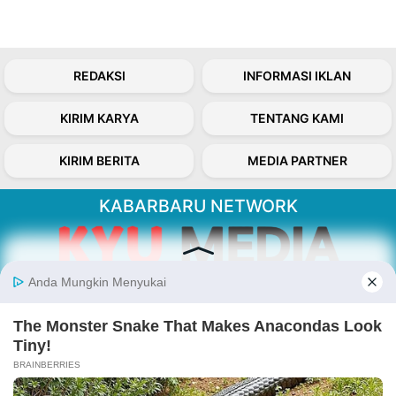
REDAKSI
INFORMASI IKLAN
KIRIM KARYA
TENTANG KAMI
KIRIM BERITA
MEDIA PARTNER
KABARBARU NETWORK
About Our Kabarbaru.co
Kabarbaru.co menyajikan berita aktual dan
inspiratif dari sudut pandang berbaik sangka
serta terverifikasi dari sumber yang tepat.