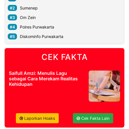
Sumenep
Om Zein
Polres Purwakarta
Diskominfo Purwakarta
CEK FAKTA
Saifull Amzi: Menulis Lagu
sebagai Cara Merekam Realitas
Kehidupan
Laporkan Hoaks
Cek Fakta Lain