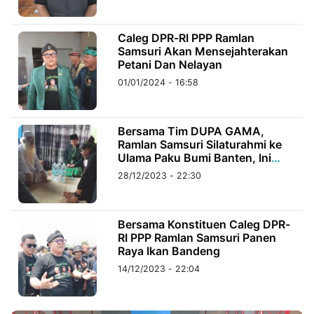
©
Caleg DPR-RI PPP Ramlan
Kabarbaru.co
Samsuri Akan Mensejahterakan
-
2026
Petani Dan Nelayan
01/01/2024 - 16:58
PT.
Kabarbaru
Media
Holding
Bersama Tim DUPA GAMA,
Ramlan Samsuri Silaturahmi ke
Ulama Paku Bumi Banten, Ini
Penjelasan Abah Syar’i
28/12/2023 - 22:30
Bersama Konstituen Caleg DPR-
RI PPP Ramlan Samsuri Panen
Raya Ikan Bandeng
14/12/2023 - 22:04