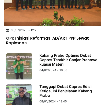
MULTIMEDIA
INDONESIA
Partner
06/07/2025 - 12:23
Insight
Suara
Lens
Daily
Jalan
Idealita
Kita
Radar
Seedbacklink
GPK Inisiasi Reformasi AD/ART PPP Lewat
NTB
Time
IDN
Jogja
Rakyat
News
Notice
Baru
Rapimnas
Follow
Kabarbaru
Kakang Prabu Optimis Debat
Capres Terakhir Ganjar Pranowo
kuasai Materi
04/02/2024 - 18:56
Tanggapi Debat Capres Edisi
Ketiga, Ini Penjelasan Kakang
Prabu
08/01/2024 - 18:45