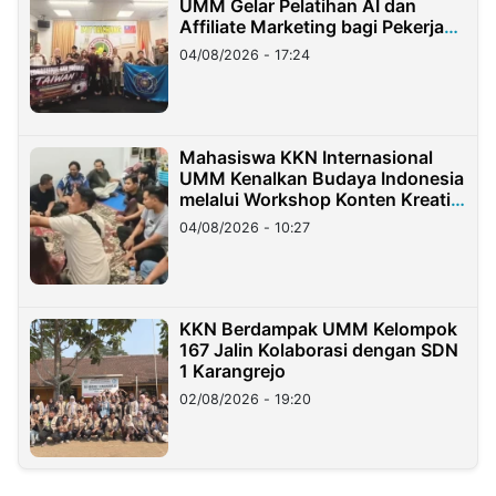
UMM Gelar Pelatihan AI dan
Affiliate Marketing bagi Pekerja
Migran Indonesia di Taiwan
04/08/2026 - 17:24
Mahasiswa KKN Internasional
UMM Kenalkan Budaya Indonesia
melalui Workshop Konten Kreatif
di Taiwan
04/08/2026 - 10:27
KKN Berdampak UMM Kelompok
167 Jalin Kolaborasi dengan SDN
1 Karangrejo
02/08/2026 - 19:20