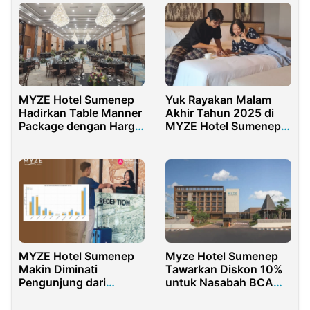
MYZE Hotel Sumenep
Yuk Rayakan Malam
Hadirkan Table Manner
Akhir Tahun 2025 di
Package dengan Harga
MYZE Hotel Sumenep,
Terjangkau
Cek Paketnya
MYZE Hotel Sumenep
Myze Hotel Sumenep
Makin Diminati
Tawarkan Diskon 10%
Pengunjung dari
untuk Nasabah BCA
Surabaya dan Jakarta
hingga Akhir 2025