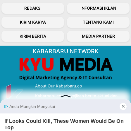
REDAKSI
INFORMASI IKLAN
KIRIM KARYA
TENTANG KAMI
KIRIM BERITA
MEDIA PARTNER
KABARBARU NETWORK
About Our Kabarbaru.co
Kabarbaru.co menyajikan berita aktual dan
inspiratif dari sudut pandang berbaik sangka
serta terverifikasi dari sumber yang tepat.
Follow Kabarbaru