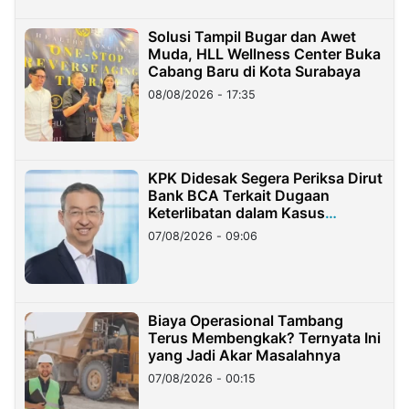
Solusi Tampil Bugar dan Awet
Muda, HLL Wellness Center Buka
Cabang Baru di Kota Surabaya
08/08/2026 - 17:35
KPK Didesak Segera Periksa Dirut
Bank BCA Terkait Dugaan
Keterlibatan dalam Kasus
Hilangnya Dana Nasabah Rp2,58
07/08/2026 - 09:06
Miliar
Biaya Operasional Tambang
Terus Membengkak? Ternyata Ini
yang Jadi Akar Masalahnya
07/08/2026 - 00:15