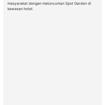
masyarakat dengan meluncurkan Spot Garden di
kawasan hotel.
©
Kabarbaru.co
-
2026
PT.
Kabarbaru
Media
Holding