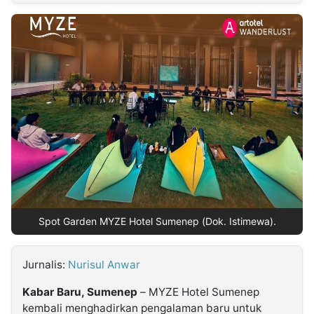
MULTIMEDIA
INDONESIA
Partner
Insight
Suara
Lens
Daily
Jalan
Idealita
Kita
Dinamikapost.com
Radar
Seedbacklink
NTB
Time
IDN
Jogja
Rakyat
News
Notice
Baru
Follow
Kabarbaru
Spot Garden MYZE Hotel Sumenep (Dok. Istimewa).
Jurnalis:
Nurisul Anwar
Kabar Baru, Sumenep
– MYZE Hotel Sumenep
kembali menghadirkan pengalaman baru untuk