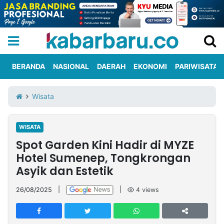
BERANDA
NASIONAL
DAERAH
EKONOMI
PARIWISATA
Informasi
KabarbaruTV
Kirim
Tentang
Wisata
Iklan
Berita
Kami
WISATA
Berita
Spot Garden Kini Hadir di MYZE
Nasional
International
Olahraga
Entertainment
Daerah
Pariwisata
Kuliner
Kolom
Hotel Sumenep, Tongkrongan
Asyik dan Estetik
Network
26/08/2025
|
|
4
views
PT
TREETAN