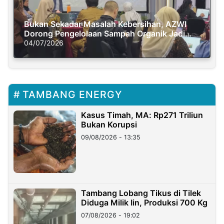
Bukan Sekadar Masalah Kebersihan, AZWI
Dorong Pengelolaan Sampah Organik Jadi
Solusi Krisis Iklim
04/07/2026
TAMBANG ENERGY
Kasus Timah, MA: Rp271 Triliun
Bukan Korupsi
09/08/2026 - 13:35
Tambang Lobang Tikus di Tilek
Diduga Milik Iin, Produksi 700 Kg
07/08/2026 - 19:02