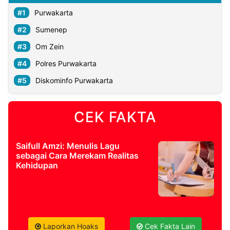
Purwakarta
Sumenep
Om Zein
Polres Purwakarta
Diskominfo Purwakarta
CEK FAKTA
Saifull Amzi: Menulis Lagu
sebagai Cara Merekam Realitas
Kehidupan
Laporkan Hoaks
Cek Fakta Lain