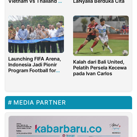
LaNyalla Berduka Cita
Vietnam Vs Thailand di
Piala AFF U-19
Launching FIFA Arena,
Kalah dari Bali United,
Indonesia Jadi Pionir
Pelatih Persela Kecewa
Program Football for
pada Ivan Carlos
Schools
MEDIA PARTNER