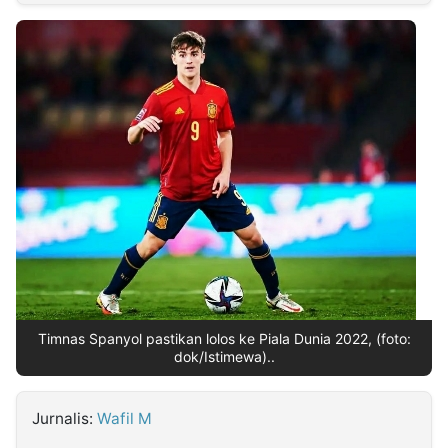
MULTIMEDIA
INDONESIA
Partner
Insight
Suara
Lens
Daily
Jalan
Idealita
Kita
Dinamikapost.com
Radar
Seedbacklink
NTB
Time
IDN
Jogja
Rakyat
News
Notice
Baru
Follow
Kabarbaru
Timnas Spanyol pastikan lolos ke Piala Dunia 2022, (foto:
dok/Istimewa)..
Jurnalis:
Wafil M