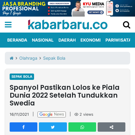
BERANDA
NASIONAL
DAERAH
EKONOMI
PARIWISATA
Informasi
KabarbaruTV
Kirim
Tentang
Olahraga
Sepak Bola
Iklan
Berita
Kami
SEPAK BOLA
Berita
Spanyol Pastikan Lolos ke Piala
Nasional
International
Olahraga
Entertainment
Daerah
Pariwisata
Kuliner
Kolom
Dunia 2022 Setelah Tundukkan
Swedia
Network
16/11/2021
|
|
2
views
PT
TREETAN