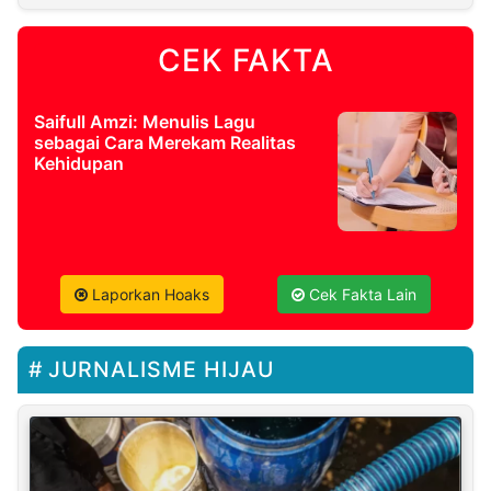
CEK FAKTA
Saifull Amzi: Menulis Lagu
sebagai Cara Merekam Realitas
Kehidupan
Laporkan Hoaks
Cek Fakta Lain
JURNALISME HIJAU