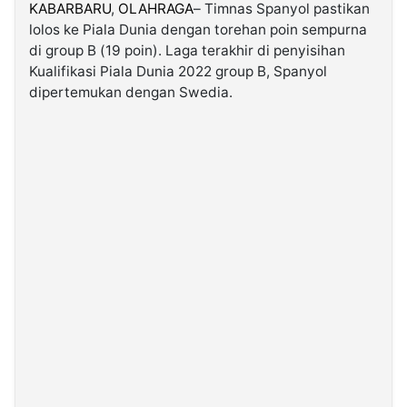
KABARBARU
,
OLAHRAGA
– Timnas Spanyol pastikan
lolos ke Piala Dunia dengan torehan poin sempurna
©
di group B (19 poin). Laga terakhir di penyisihan
Kabarbaru.co
-
Kualifikasi Piala Dunia 2022 group B, Spanyol
2026
dipertemukan dengan Swedia.
PT.
Kabarbaru
Media
Holding