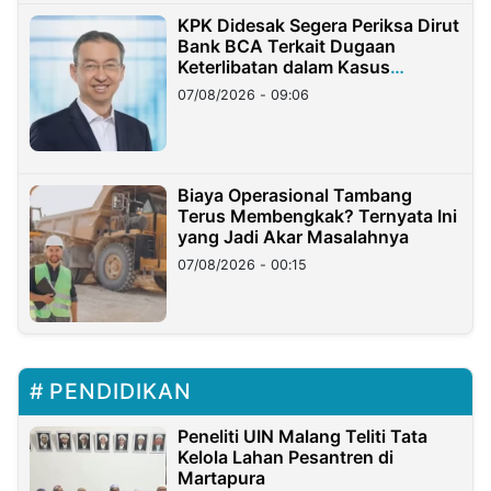
KPK Didesak Segera Periksa Dirut
Bank BCA Terkait Dugaan
Keterlibatan dalam Kasus
Hilangnya Dana Nasabah Rp2,58
07/08/2026 - 09:06
Miliar
Biaya Operasional Tambang
Terus Membengkak? Ternyata Ini
yang Jadi Akar Masalahnya
07/08/2026 - 00:15
PENDIDIKAN
Peneliti UIN Malang Teliti Tata
Kelola Lahan Pesantren di
Martapura