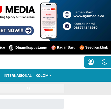
ice
Radar Baru
Seedbacklink
Dinamikapost.com
INTERNASIONAL
KOLOM