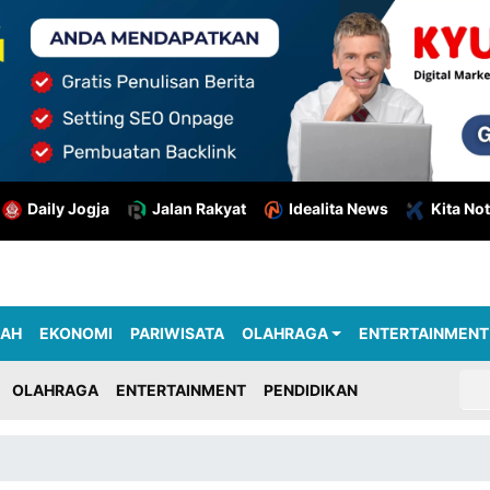
Daily Jogja
Jalan Rakyat
Idealita News
Kita Not
RAH
EKONOMI
PARIWISATA
OLAHRAGA
ENTERTAINMENT
OLAHRAGA
ENTERTAINMENT
PENDIDIKAN