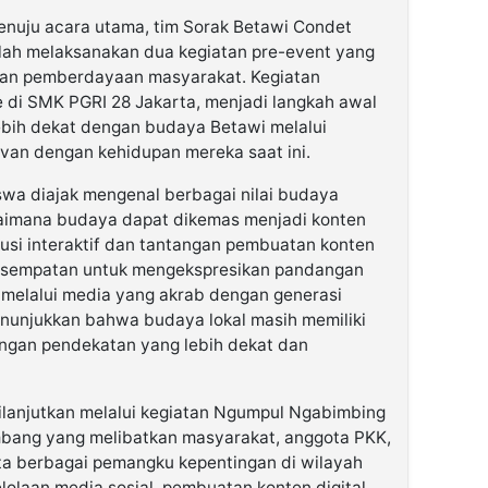
enuju acara utama, tim Sorak Betawi Condet
lah melaksanakan dua kegiatan pre-event yang
dan pemberdayaan masyarakat. Kegiatan
di SMK PGRI 28 Jakarta, menjadi langkah awal
ebih dekat dengan budaya Betawi melalui
evan dengan kehidupan mereka saat ini.
swa diajak mengenal berbagai nilai budaya
aimana budaya dapat dikemas menjadi konten
skusi interaktif dan tantangan pembuatan konten
 kesempatan untuk mengekspresikan pandangan
melalui media yang akrab dengan generasi
nunjukkan bahwa budaya lokal masih memiliki
engan pendekatan yang lebih dekat dan
ilanjutkan melalui kegiatan Ngumpul Ngabimbing
bang yang melibatkan masyarakat, anggota PKK,
a berbagai pemangku kepentingan di wilayah
elolaan media sosial, pembuatan konten digital,