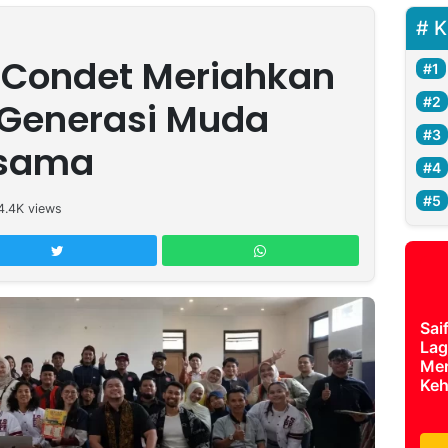
K
 Condet Meriahkan
 Generasi Muda
rsama
4.4K
views
Sai
Lag
Mer
Keh