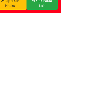
Laporkan
Cek Fakta
Hoaks
Lain