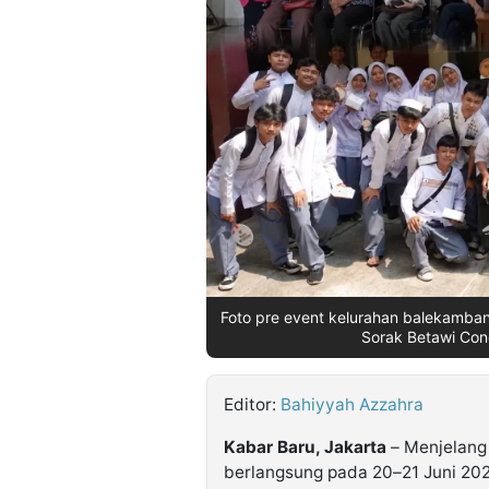
©
Kabarbaru.co
-
2026
PT.
Kabarbaru
Media
Holding
Foto pre event kelurahan balekamba
Sorak Betawi Con
Editor:
Bahiyyah Azzahra
Kabar Baru, Jakarta
– Menjelang
berlangsung pada 20–21 Juni 202