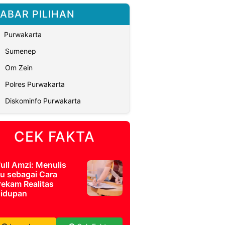
ABAR PILIHAN
Purwakarta
Sumenep
Om Zein
Polres Purwakarta
Diskominfo Purwakarta
CEK FAKTA
full Amzi: Menulis
u sebagai Cara
ekam Realitas
idupan