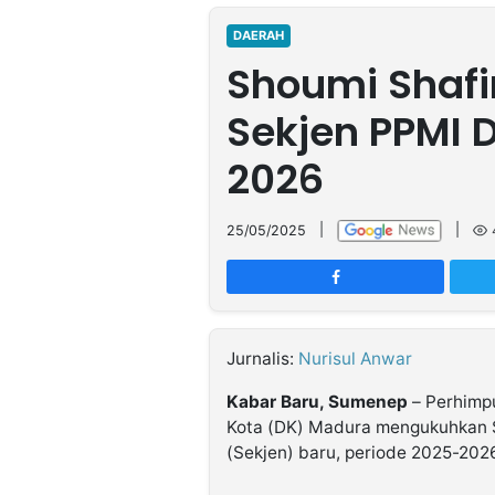
MULTIMEDIA
INDONESIA
DAERAH
Shoumi Shafir
Partner
Sekjen PPMI 
Insight
Suara
Lens
Daily
Jalan
Idealita
Kita
Dinamikapost.com
Radar
Seedbacklink
2026
NTB
Time
IDN
Jogja
Rakyat
News
Notice
Baru
25/05/2025
|
|
Follow
Kabarbaru
Jurnalis:
Nurisul Anwar
Kabar Baru, Sumenep
– Perhimp
Kota (DK) Madura mengukuhkan S
(Sekjen) baru, periode 2025-202