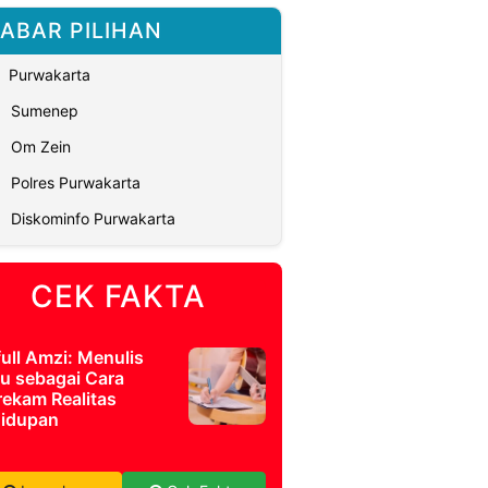
ABAR PILIHAN
Purwakarta
Sumenep
Om Zein
Polres Purwakarta
Diskominfo Purwakarta
CEK FAKTA
full Amzi: Menulis
u sebagai Cara
ekam Realitas
idupan