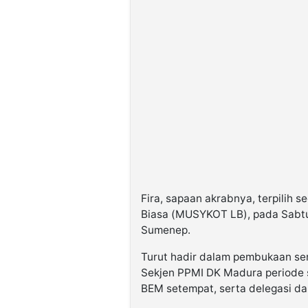
©
Kabarbaru.co
-
2026
PT.
Kabarbaru
Media
Holding
Fira, sapaan akrabnya, terpilih 
Biasa (MUSYKOT LB), pada Sabtu
Sumenep.
Turut hadir dalam pembukaan ser
Sekjen PPMI DK Madura periode 
BEM setempat, serta delegasi d