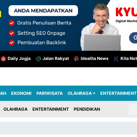
Daily Jogja
Jalan Rakyat
Idealita News
Kita Not
RAH
EKONOMI
PARIWISATA
OLAHRAGA
ENTERTAINMENT
OLAHRAGA
ENTERTAINMENT
PENDIDIKAN