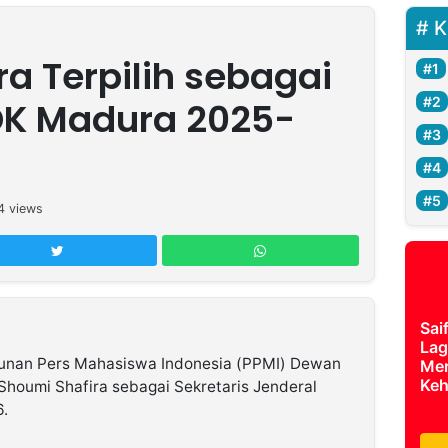
K
a Terpilih sebagai
DK Madura 2025-
4
views
Sai
Lag
unan Pers Mahasiswa Indonesia (PPMI) Dewan
Mer
Keh
houmi Shafira sebagai Sekretaris Jenderal
6.