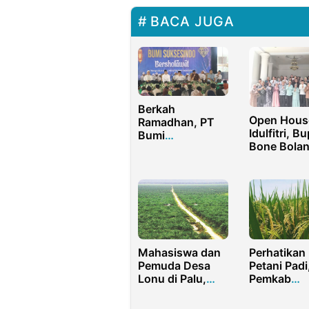
BACA JUGA
Berkah
Open Hous
Ramadhan, PT
Idulfitri, Bu
Bumi
Bone Bola
Suksesindo Ajak
Ismet Mile
Karyawan dan
Sofyan Puh
Masyarakat
Perbanyak Baca
Sholawat
Mahasiswa dan
Perhatikan
Pemuda Desa
Petani Padi
Lonu di Palu,
Pemkab
Gorontalo, dan
Bojonegor
Toli-Toli
Siapkan