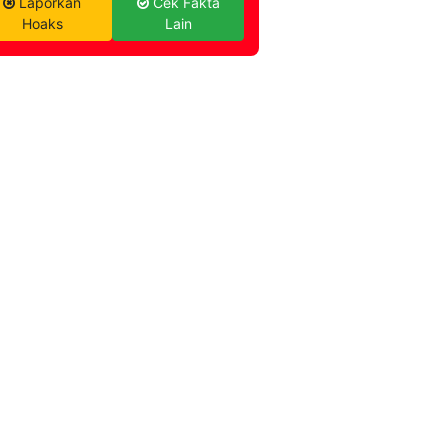
Laporkan
Cek Fakta
Hoaks
Lain