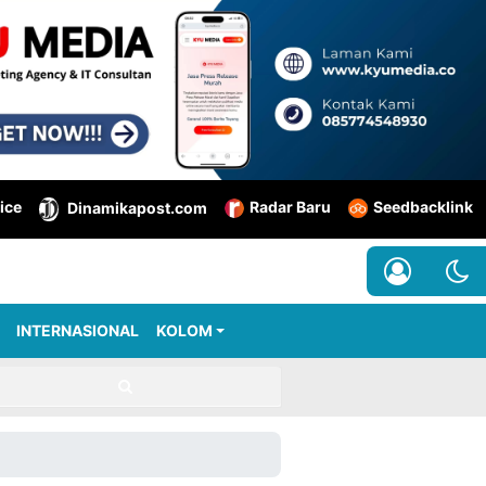
ice
Radar Baru
Seedbacklink
Dinamikapost.com
INTERNASIONAL
KOLOM