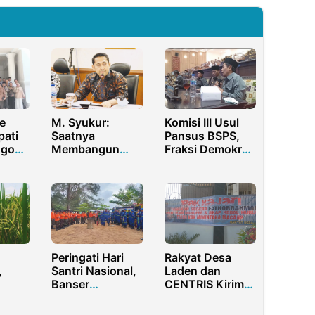
e
M. Syukur:
Komisi III Usul
pati
Saatnya
Pansus BSPS,
ngo
Membangun
Fraksi Demokrat
 Temui
Demokrasi Lebih
DPRD Sumenep:
i
Berkualitas
Jangan Cuma
Wacana
Peringati Hari
Rakyat Desa
,
Santri Nasional,
Laden dan
Banser
CENTRIS Kirim
o
Kalimantan
Karangan Bunga
Barat Adakan
ke Kejari