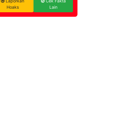
Laporkan
Cek Fakta
Hoaks
Lain