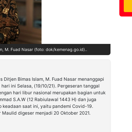
am, M. Fuad Nasar (foto: dok/kemenag.go.id)..
is Ditjen Bimas Islam, M. Fuad Nasar menanggapi
 hari ini Selasa, (19/10/21). Pergeseran tanggal
engan hari libur nasional merupakan bagian untuk
mad S.A.W (12 Rabiulawal 1443 H) dan juga
 keadaan saat ini, yaitu pandemi Covid-19.
r Maulid digeser menjadi 20 Oktober 2021.