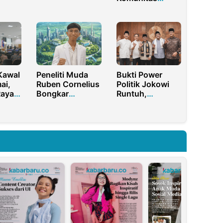
reka
Tidak Peka
Lewat Program
egitu
Terhadap
1.000 Banjar
Kondisi Rakyat
Nasional
Indonesia
Kawal
Peneliti Muda
Bukti Power
ai,
Ruben Cornelius
Politik Jokowi
Raya
Bongkar
Runtuh,
nar
Dampak Buruk
Pramono
tik
Paparan UV di
Menang Satu
IKN
Putaran di
Pilkada Jakarta