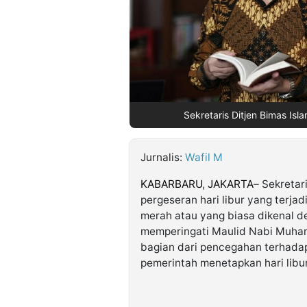
©
Kabarbaru.co
-
2026
PT.
Sekretaris Ditjen Bimas Isl
Kabarbaru
Media
Holding
Jurnalis:
Wafil M
KABARBARU
,
JAKARTA
– Sekretar
pergeseran hari libur yang terjadi
merah atau yang biasa dikenal d
memperingati Maulid Nabi Muham
bagian dari pencegahan terhadap
pemerintah menetapkan hari libu