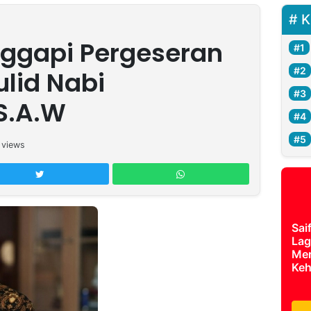
K
nggapi Pergeseran
ulid Nabi
.A.W
views
Sai
Lag
Mer
Keh