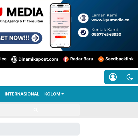
tice
Radar Baru
Seedbacklink
Dinamikapost.com
INTERNASIONAL
KOLOM