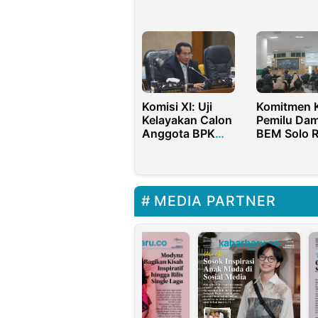
Eks Menpora
Karena Me
Dito Ariotedjo
Terbiasa B
Disebut
Menerima
Sebesar 27
Miliar
Komitmen 
Komisi XI: Uji
Pemilu Dam
Kelayakan Calon
BEM Solo 
Anggota BPK
Gelar Semi
Profesional
Literasi Poli
Melalui
Mekanisme
Politik
MEDIA PARTNER