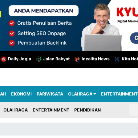
Daily Jogja
Jalan Rakyat
Idealita News
Kita No
RAH
EKONOMI
PARIWISATA
OLAHRAGA
ENTERTAINMENT
OLAHRAGA
ENTERTAINMENT
PENDIDIKAN