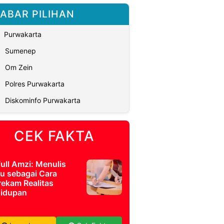
ABAR PILIHAN
Purwakarta
Sumenep
Om Zein
Polres Purwakarta
Diskominfo Purwakarta
CEK FAKTA
full Amzi: Menulis
u sebagai Cara
ekam Realitas
idupan