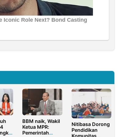
duh
BBM naik, Wakil
Nitibasa Dorong
24
Ketua MPR:
Pendidikan
ngkin
Pemerintah
Komunitas