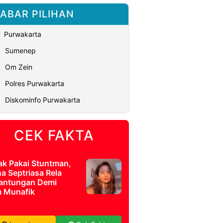
ABAR PILIHAN
Purwakarta
Sumenep
Om Zein
Polres Purwakarta
Diskominfo Purwakarta
CEK FAKTA
ak Pakai Stuntman,
a Septriasa Rela
antungan Demi
m Munafik