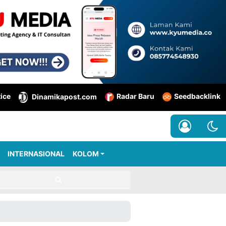
tice
Radar Baru
Seedbacklink
Dinamikapost.com
INTERNASIONAL
KOLOM