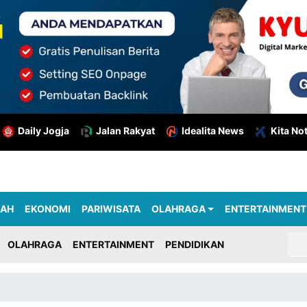
Daily Jogja
Jalan Rakyat
Idealita News
Kita No
RAH
EKONOMI
PARIWISATA
OLAHRAGA
ENTERTAINMENT
OLAHRAGA
ENTERTAINMENT
PENDIDIKAN