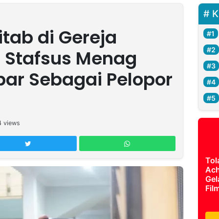
K
tab di Gereja
, Stafsus Menag
ar Sebagai Pelopor
4
views
Tol
Ach
Gel
Fil