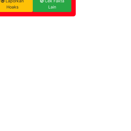
Laporkan
Cek Fakta
Hoaks
Lain