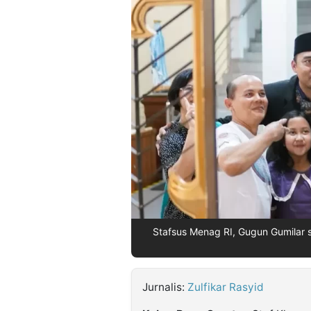
©
Kabarbaru.co
-
2026
PT.
Kabarbaru
Media
Holding
Stafsus Menag RI, Gugun Gumilar s
Jurnalis:
Zulfikar Rasyid