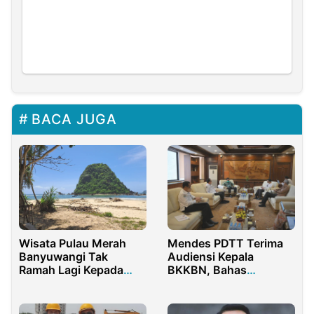
BACA JUGA
Wisata Pulau Merah
Mendes PDTT Terima
Banyuwangi Tak
Audiensi Kepala
Ramah Lagi Kepada
BKKBN, Bahas
Wisatawan,
Penanganan Stunting
Pengunjung Dipukul
di Desa
Preman