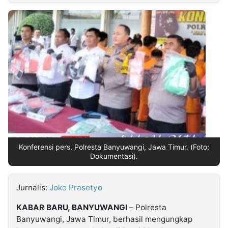
MULTIMEDIA
INDONESIA
Partner
Insight
Suara
Lens
Daily
Jalan
Idealita
Kita
Dinamikapost.com
Radar
Seedbacklink
NTB
Time
IDN
Jogja
Rakyat
News
Notice
Baru
Follow
Kabarbaru
Konferensi pers, Polresta Banyuwangi, Jawa Timur. (Foto;
Dokumentasi).
Jurnalis:
Joko Prasetyo
KABAR BARU, BANYUWANGI
– Polresta
Banyuwangi, Jawa Timur, berhasil mengungkap