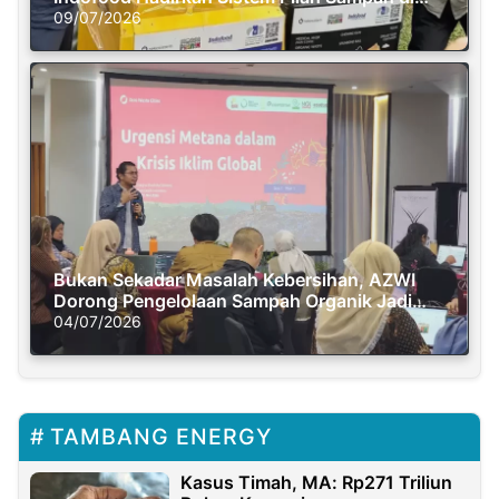
Semasa Piknik
09/07/2026
Bukan Sekadar Masalah Kebersihan, AZWI
Dorong Pengelolaan Sampah Organik Jadi
Solusi Krisis Iklim
04/07/2026
TAMBANG ENERGY
Kasus Timah, MA: Rp271 Triliun