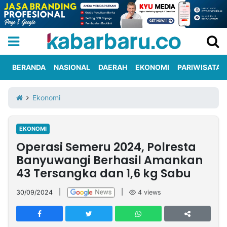
BERANDA
NASIONAL
DAERAH
EKONOMI
PARIWISATA
Informasi
KabarbaruTV
Kirim
Tentang
Ekonomi
Iklan
Berita
Kami
EKONOMI
Berita
Operasi Semeru 2024, Polresta
Nasional
International
Olahraga
Entertainment
Daerah
Pariwisata
Kuliner
Kolom
Banyuwangi Berhasil Amankan
43 Tersangka dan 1,6 kg Sabu
Network
30/09/2024
|
|
4
views
PT
TREETAN