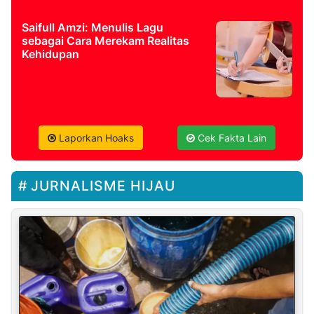
Saifull Amzi: Menulis Lagu
sebagai Cara Merekam Realitas
Kehidupan
Laporkan Hoaks
Cek Fakta Lain
JURNALISME HIJAU