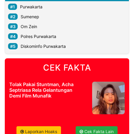
Purwakarta
Sumenep
Om Zein
Polres Purwakarta
Diskominfo Purwakarta
CEK FAKTA
Tolak Pakai Stuntman, Acha
Septriasa Rela Gelantungan
Demi Film Munafik
Laporkan Hoaks
Cek Fakta Lain