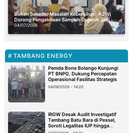
Bukan Sekadar Masalah Kebersihan, AZWI
Dorong Pengelolaan Sampah Organik Jadi
Solusi Krisis Iklim
04/07/2026
TAMBANG ENERGY
Pemda Bone Bolango Kunjungi
PT BNPG, Dukung Percepatan
Operasional Fasilitas Strategis
04/08/2026 - 14:20
IRGW Desak Audit Investigatif
Tambang Batu Bara di Pessel,
Soroti Legalitas IUP hingga
Stockpile