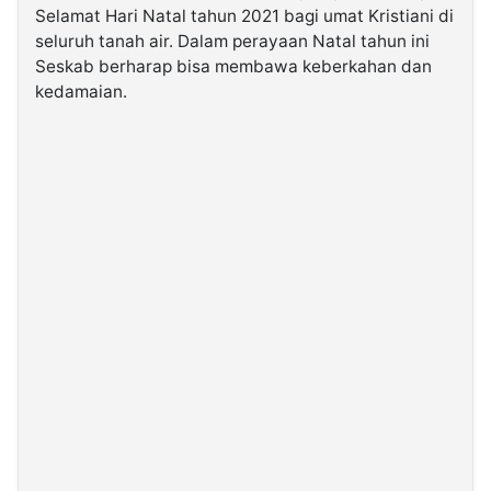
Selamat Hari Natal tahun 2021 bagi umat Kristiani di
seluruh tanah air. Dalam perayaan Natal tahun ini
©
Seskab berharap bisa membawa keberkahan dan
Kabarbaru.co
-
kedamaian.
2026
PT.
Kabarbaru
Media
Holding