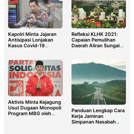
Refleksi KLHK 2021:
Kapolri Minta Jajaran
Capaian Pemulihan
Antisipasi Lonjakan
Daerah Aliran Sungai
Kasus Covid-19
dan Rehabilitasi Hutan
Menjelang Liburan
Nataru 2021
Aktivis Minta Kejagung
Usut Dugaan Monopoli
Panduan Lengkap Cara
Program MBG oleh
Kerja Jaminan
Kader PSI di Sulut
Simpanan Nasabah
Update 2026