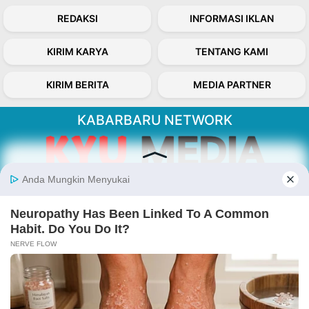
REDAKSI
INFORMASI IKLAN
KIRIM KARYA
TENTANG KAMI
KIRIM BERITA
MEDIA PARTNER
KABARBARU NETWORK
About Our Kabarbaru.co
Kabarbaru.co menyajikan berita aktual dan
inspiratif dari sudut pandang berbaik sangka
serta terverifikasi dari sumber yang tepat.
Follow Kabarbaru