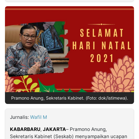
MULTIMEDIA
INDONESIA
Partner
Insight
Suara
Lens
Daily
Jalan
Idealita
Kita
Dinamikapost.com
Radar
Seedbacklink
NTB
Time
IDN
Jogja
Rakyat
News
Notice
Baru
Follow
Kabarbaru
Pramono Anung, Sekretaris Kabinet. (Foto: dok/istimewa).
Jurnalis:
Wafil M
KABARBARU
,
JAKARTA
– Pramono Anung,
Sekretaris Kabinet (Seskab) menyampaikan ucapan