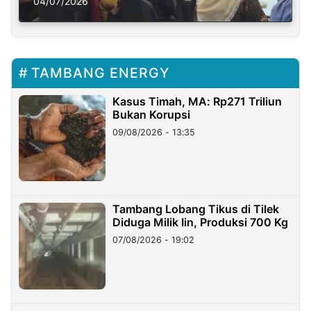
Solusi Krisis Iklim
04/07/2026
TAMBANG ENERGY
Kasus Timah, MA: Rp271 Triliun
Bukan Korupsi
09/08/2026 - 13:35
Tambang Lobang Tikus di Tilek
Diduga Milik Iin, Produksi 700 Kg
07/08/2026 - 19:02