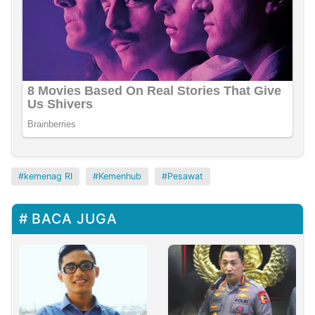
kemenag RI
Kemenhub
Pesawat
BACA JUGA