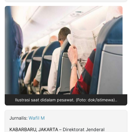
MULTIMEDIA
INDONESIA
Partner
Insight
Suara
Lens
Daily
Jalan
Idealita
Kita
Dinamikapost.com
Radar
Seedbacklink
NTB
Time
IDN
Jogja
Rakyat
News
Notice
Baru
Follow
Kabarbaru
Ilustrasi saat didalam pesawat. (Foto: dok/istimewa)..
Jurnalis:
Wafil M
KABARBARU
,
JAKARTA
– Direktorat Jenderal