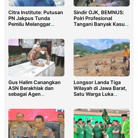
Citra Institute: Putusan
Sindir OJK, BEMNUS:
PN Jakpus Tunda
Polri Profesional
Pemilu Melanggar
Tangani Banyak Kasus
Konstitusi
di Sektor Jasa
Keuangan
Longsor Landa Tiga
Gus Halim Canangkan
Wilayah di Jawa Barat,
ASN Berakhlak dan
Satu Warga Luka
sebagai Agen
Ringan
Perubahan Kemendes
PDTT