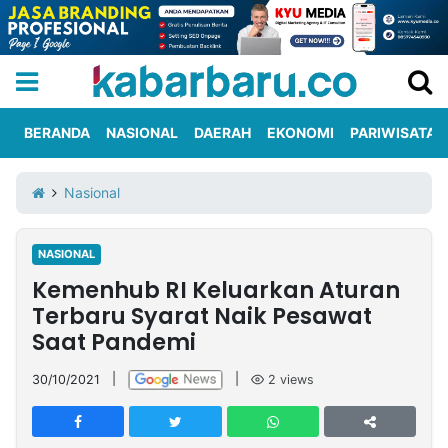
BERANDA
NASIONAL
DAERAH
EKONOMI
PARIWISATA
Informasi
KabarbaruTV
Kirim
Tentang
Nasional
Iklan
Berita
Kami
NASIONAL
Berita
Kemenhub RI Keluarkan Aturan
Nasional
International
Olahraga
Entertainment
Daerah
Pariwisata
Kuliner
Kolom
Terbaru Syarat Naik Pesawat
Saat Pandemi
Network
30/10/2021
|
|
2
views
PT
TREETAN