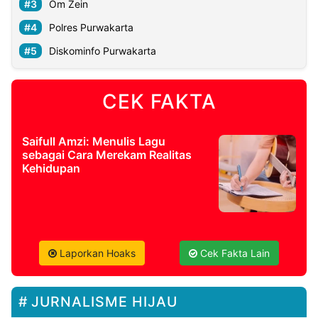
Om Zein
Polres Purwakarta
Diskominfo Purwakarta
CEK FAKTA
Saifull Amzi: Menulis Lagu
sebagai Cara Merekam Realitas
Kehidupan
Laporkan Hoaks
Cek Fakta Lain
JURNALISME HIJAU