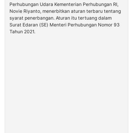
Perhubungan Udara Kementerian Perhubungan RI,
Novie Riyanto, menerbitkan aturan terbaru tentang
©
syarat penerbangan. Aturan itu tertuang dalam
Kabarbaru.co
-
Surat Edaran (SE) Menteri Perhubungan Nomor 93
2026
Tahun 2021.
PT.
Kabarbaru
Media
Holding