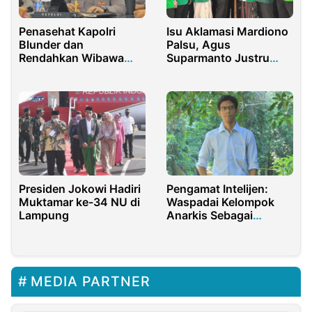
Penasehat Kapolri
Isu Aklamasi Mardiono
Blunder dan
Palsu, Agus
Rendahkan Wibawa
Suparmanto Justru
Institusi
Resmi Pimpin PPP
Presiden Jokowi Hadiri
Pengamat Intelijen:
Muktamar ke-34 NU di
Waspadai Kelompok
Lampung
Anarkis Sebagai
Pemicu Kerusuhan!
MEDIA PARTNER