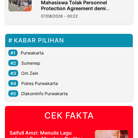
Mahasiswa Tolak Personnel
Protection Agreement demi
Kedaulatan Negara
07/08/2026 - 00:22
KABAR PILIHAN
Purwakarta
Sumenep
Om Zein
Polres Purwakarta
Diskominfo Purwakarta
CEK FAKTA
Saifull Amzi: Menulis Lagu