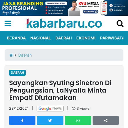
BERANDA
NASIONAL
DAERAH
EKONOMI
PARIWISATA
Informasi
KabarbaruTV
Kirim
Tentang
Daerah
Iklan
Berita
Kami
DAERAH
Berita
Sayangkan Syuting Sinetron Di
Nasional
International
Olahraga
Entertainment
Daerah
Pariwisata
Kuliner
Kolom
Pengungsian, LaNyalla Minta
Empati Diutamakan
Network
23/12/2021
|
|
3
views
PT
TREETAN