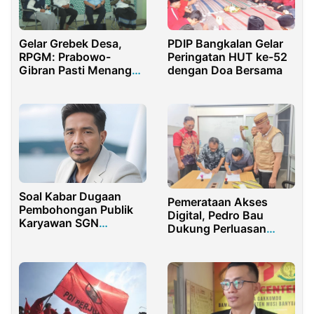
Gelar Grebek Desa,
PDIP Bangkalan Gelar
RPGM: Prabowo-
Peringatan HUT ke-52
Gibran Pasti Menang
dengan Doa Bersama
Sekali Putaran
Soal Kabar Dugaan
Pemerataan Akses
Pembohongan Publik
Digital, Pedro Bau
Karyawan SGN
Dukung Perluasan
Glenmore Dikunker
Jaringan Koperasi
Mentan, GM Hingga
GASS ‎
Dirut SGN Kompak
Bungkam