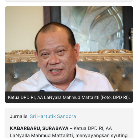
MULTIMEDIA
INDONESIA
Partner
Insight
Suara
Lens
Daily
Jalan
Idealita
Kita
Dinamikapost.com
Radar
Seedbacklink
NTB
Time
IDN
Jogja
Rakyat
News
Notice
Baru
Follow
Kabarbaru
Ketua DPD RI, AA LaNyalla Mahmud Mattalitti (Foto: DPD RI).
Jurnalis:
Sri Hartutik Sandora
KABARBARU, SURABAYA –
Ketua DPD RI, AA
LaNyalla Mahmud Mattalitti, menyayangkan syuting