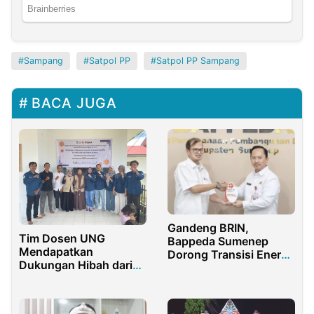
Sampang
Satpol PP
Satpol PP Sampang
BACA JUGA
Gandeng BRIN,
Tim Dosen UNG
Bappeda Sumenep
Mendapatkan
Dorong Transisi Energi
Dukungan Hibah dari
Terbarukan
Kemdiktisaintek
Menggelar Kegiatan
Literasi Interaktif di