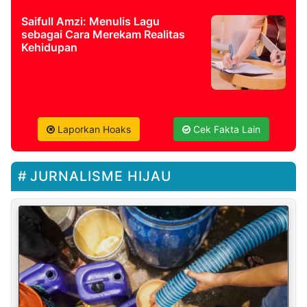
Saifull Amzi: Menulis Lagu
sebagai Cara Merekam Realitas
Kehidupan
Laporkan Hoaks
Cek Fakta Lain
JURNALISME HIJAU