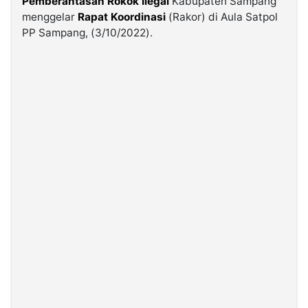
Pemberantasan Rokok Ilegal
Kabupaten Sampang
menggelar
Rapat Koordinasi
(Rakor) di Aula Satpol
PP Sampang, (3/10/2022).
©
Kabarbaru.co
-
2026
PT.
Kabarbaru
Media
Holding