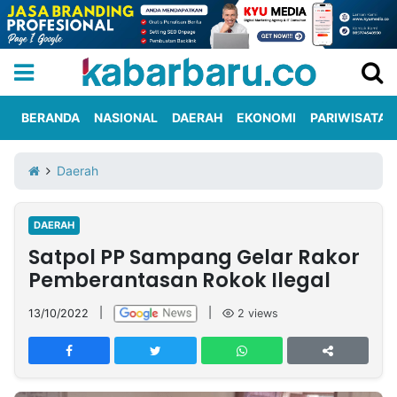
BERANDA
NASIONAL
DAERAH
EKONOMI
PARIWISATA
Informasi
KabarbaruTV
Kirim
Tentang
Daerah
Iklan
Berita
Kami
DAERAH
Berita
Satpol PP Sampang Gelar Rakor
Nasional
International
Olahraga
Entertainment
Daerah
Pariwisata
Kuliner
Kolom
Pemberantasan Rokok Ilegal
13/10/2022
|
|
2
views
Network
PT
TREETAN