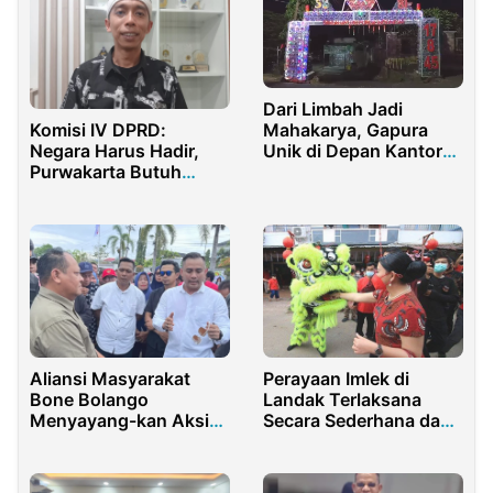
Rumah Pintar Tanjung
Kramat
Dari Limbah Jadi
Komisi IV DPRD:
Mahakarya, Gapura
Negara Harus Hadir,
Unik di Depan Kantor
Purwakarta Butuh
Bupati Purwakarta
Rumah Singgah
Bikin Publik Terpukau
Aliansi Masyarakat
Perayaan Imlek di
Bone Bolango
Landak Terlaksana
Menyayang-kan Aksi
Secara Sederhana dan
Demo Ditunggangi
Disiplin Prokes
Kepentingan Politik