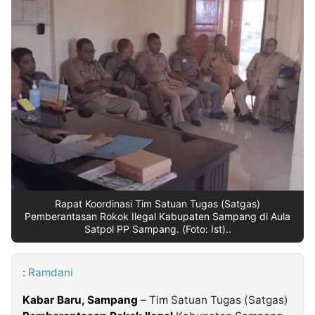
MULTIMEDIA
INDONESIA
Partner
Insight
Suara
Lens
Daily
Jalan
Idealita
Kita
Radar
Seedbacklink
NTB
Time
IDN
Jogja
Rakyat
News
Notice
Baru
Follow
Kabarbaru
Rapat Koordinasi Tim Satuan Tugas (Satgas)
Pemberantasan Rokok Ilegal Kabupaten Sampang di Aula
Satpol PP Sampang. (Foto: Ist)..
:
Ramdani
Kabar Baru, Sampang
– Tim Satuan Tugas (Satgas)