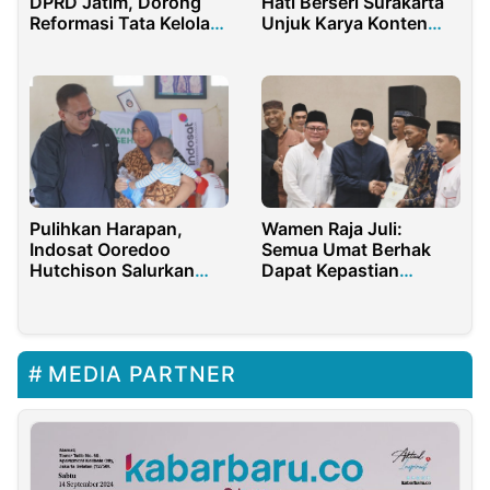
DPRD Jatim, Dorong
Hati Berseri Surakarta
Reformasi Tata Kelola
Unjuk Karya Konten
BUMD
Tiktok Hasil Pelatihan!
Pulihkan Harapan,
Wamen Raja Juli:
Indosat Ooredoo
Semua Umat Berhak
Hutchison Salurkan
Dapat Kepastian
Bantuan Kemanusiaan
Hukum Atas Tanahnya
ke Sukabumi dan
Cianjur
MEDIA PARTNER