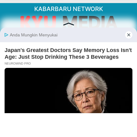
KABARBARU NETWORK
About Our Kabarbaru.co
Kabarbaru.co menyajikan berita aktual dan
inspiratif dari sudut pandang berbaik sangka
serta terverifikasi dari sumber yang tepat.
Follow Kabarbaru
Kabarbaru.co