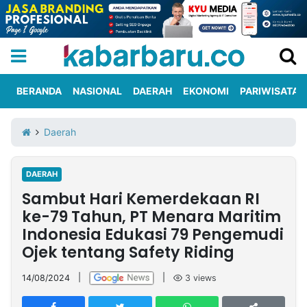
BERANDA
NASIONAL
DAERAH
EKONOMI
PARIWISATA
Informasi
KabarbaruTV
Kirim
Tentang
Daerah
Iklan
Berita
Kami
DAERAH
Berita
Sambut Hari Kemerdekaan RI
Nasional
International
Olahraga
Entertainment
Daerah
Pariwisata
Kuliner
Kolom
ke-79 Tahun, PT Menara Maritim
Indonesia Edukasi 79 Pengemudi
Ojek tentang Safety Riding
Network
14/08/2024
|
|
3
views
PT
TREETAN