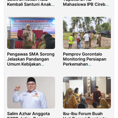
Kembali Santuni Anak
Mahasiswa IPB Cirebon
Yatim
Audiensi ke DPRD Kota
Cirebon
Pengawas SMA Sorong
Pemprov Gorontalo
Jelaskan Pandangan
Monitoring Persiapan
Umum Kebijakan
Perkemahan
Sekolah Gratis
Bongohulawa
Salim Azhar Anggota
Ibu-Ibu Forum Buah