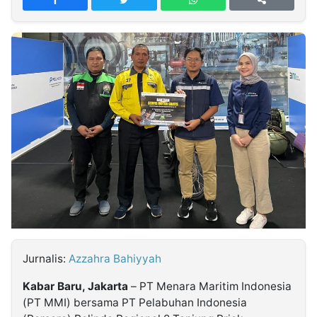
MULTIMEDIA
INDONESIA
Partner
Insight
Suara
Lens
Daily
Jalan
Idealita
Kita
Dinamikapost.com
Radar
Seedbacklink
NTB
Time
IDN
Jogja
Rakyat
News
Notice
Baru
Follow
Kabarbaru
Jurnalis:
Azzahra Bahiyyah
Kabar Baru, Jakarta
– PT Menara Maritim Indonesia
(PT MMI) bersama PT Pelabuhan Indonesia