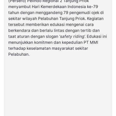
(Persero) Pelindo Regional 2 Tanjung Priok
menyambut Hari Kemerdekaan Indonesia ke-79
tahun dengan menggandeng 79 pengemudi ojek di
©
Kabarbaru.co
sekitar wilayah Pelabuhan Tanjung Priok. Kegiatan
-
2026
tersebut memberikan edukasi mengenai cara
berkendara dan berlalu lintas dengan tertib dan
taat aturan dengan slogan ‘
safety riding
‘.
Edukasi ini
PT.
Kabarbaru
menunjukkan komitmen dan kepedulian PT MMI
Media
Holding
terhadap keselamatan masyarakat sekitar
Pelabuhan.