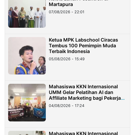
Martapura
07/08/2026 - 22:01
Ketua MPK Labschool Ciracas
Tembus 100 Pemimpin Muda
Terbaik Indonesia
05/08/2026 - 15:49
Mahasiswa KKN Internasional
UMM Gelar Pelatihan AI dan
Affiliate Marketing bagi Pekerja
Migran Indonesia di Taiwan
04/08/2026 - 17:24
Mahasiswa KKN Internasional