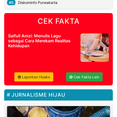
Diskominfo Purwakarta
CEK FAKTA
Saifull Amzi: Menulis Lagu
sebagai Cara Merekam Realitas
Kehidupan
Laporkan Hoaks
Cek Fakta Lain
JURNALISME HIJAU