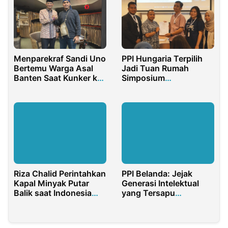
Menparekraf Sandi Uno
PPI Hungaria Terpilih
Bertemu Warga Asal
Jadi Tuan Rumah
Banten Saat Kunker ke
Simposium
Australia
Internasional PPI Dunia
2024
Riza Chalid Perintahkan
PPI Belanda: Jejak
Kapal Minyak Putar
Generasi Intelektual
Balik saat Indonesia
yang Tersapu
Krisis BBM
Gelombang Politik 1965