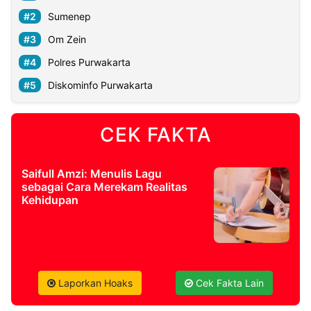
Sumenep
Om Zein
Polres Purwakarta
Diskominfo Purwakarta
CEK FAKTA
Saifull Amzi: Menulis Lagu
sebagai Cara Merekam Realitas
Kehidupan
Laporkan Hoaks
Cek Fakta Lain