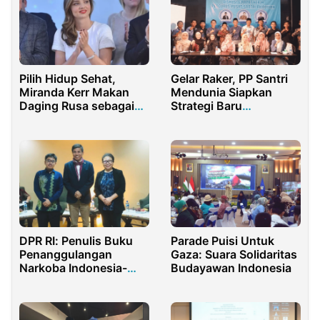
Pilih Hidup Sehat,
Gelar Raker, PP Santri
Miranda Kerr Makan
Mendunia Siapkan
Daging Rusa sebagai
Strategi Baru
Sumber Protein
Pengembangan SDM
DPR RI: Penulis Buku
Parade Puisi Untuk
Penanggulangan
Gaza: Suara Solidaritas
Narkoba Indonesia-
Budayawan Indonesia
Thailand Luar Biasa