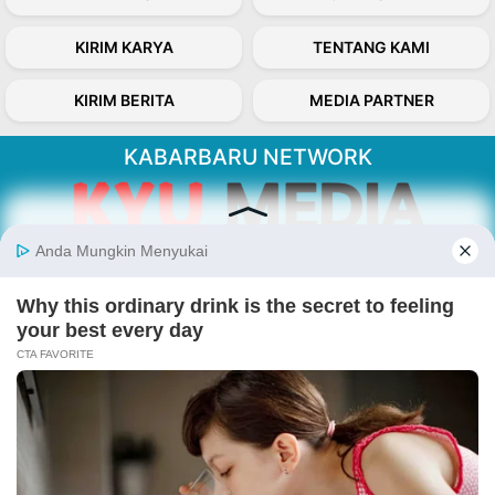
KIRIM KARYA
TENTANG KAMI
KIRIM BERITA
MEDIA PARTNER
KABARBARU NETWORK
About Our Kabarbaru.co
Kabarbaru.co menyajikan berita aktual dan
inspiratif dari sudut pandang berbaik sangka
serta terverifikasi dari sumber yang tepat.
Follow Kabarbaru