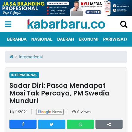
BERANDA
NASIONAL
DAERAH
EKONOMI
PARIWISATA
Informasi
KabarbaruTV
Kirim
Tentang
International
Iklan
Berita
Kami
INTERNATIONAL
Berita
Sadar Diri: Pasca Mendapat
Nasional
International
Olahraga
Entertainment
Daerah
Pariwisata
Kuliner
Kolom
Mosi Tak Percaya, PM Swedia
Mundur!
Network
11/11/2021
|
|
0
views
PT
TREETAN