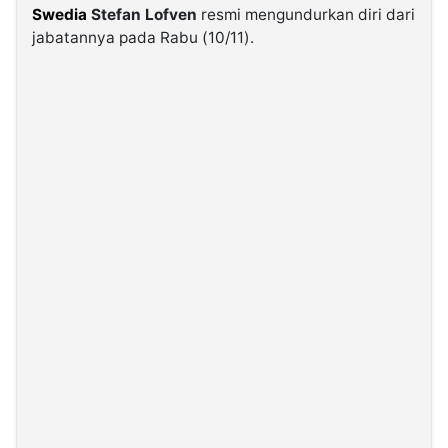
Swedia
Stefan Lofven
resmi mengundurkan diri dari
jabatannya pada Rabu (10/11).
©
Kabarbaru.co
-
2026
PT.
Kabarbaru
Media
Holding