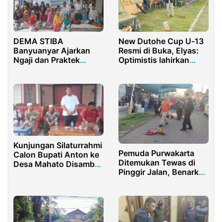
DEMA STIBA
New Dutohe Cup U-13
Banyuanyar Ajarkan
Resmi di Buka, Elyas:
Ngaji dan Praktek
Optimistis lahirkan
Ubudiyah Bagi Anak di
Talenta Muda
Lumajang
Kunjungan Silaturrahmi
Pemuda Purwakarta
Calon Bupati Anton ke
Ditemukan Tewas di
Desa Mahato Disambut
Pinggir Jalan, Benarkah
Meriah Masyarakat
Kecelakaan?