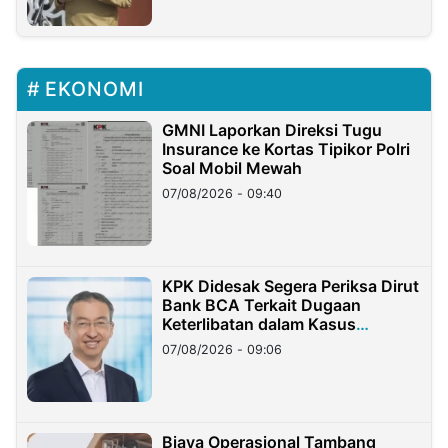
EKONOMI
GMNI Laporkan Direksi Tugu
Insurance ke Kortas Tipikor Polri
Soal Mobil Mewah
07/08/2026 - 09:40
KPK Didesak Segera Periksa Dirut
Bank BCA Terkait Dugaan
Keterlibatan dalam Kasus
Hilangnya Dana Nasabah Rp2,58
07/08/2026 - 09:06
Miliar
Biaya Operasional Tambang