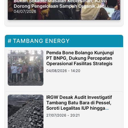
Bukan Sekadar Masalah Kebersihan, AZWI
Dorong Pengelolaan Sampah Organik Jadi
Solusi Krisis Iklim
04/07/2026
TAMBANG ENERGY
Pemda Bone Bolango Kunjungi
PT BNPG, Dukung Percepatan
Operasional Fasilitas Strategis
04/08/2026 - 14:20
IRGW Desak Audit Investigatif
Tambang Batu Bara di Pessel,
Soroti Legalitas IUP hingga
Stockpile
27/07/2026 - 20:21