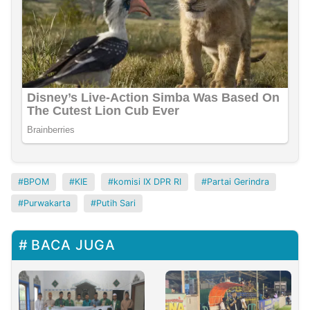
BPOM
KIE
komisi IX DPR RI
Partai Gerindra
Purwakarta
Putih Sari
BACA JUGA