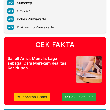
Sumenep
Om Zein
Polres Purwakarta
Diskominfo Purwakarta
CEK FAKTA
Saifull Amzi: Menulis Lagu
sebagai Cara Merekam Realitas
Kehidupan
Laporkan Hoaks
Cek Fakta Lain