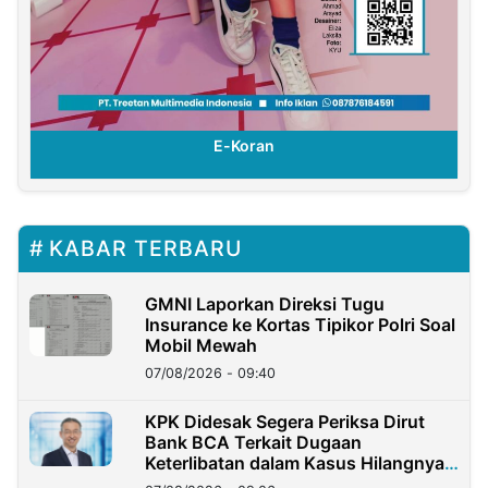
E-Koran
KABAR TERBARU
GMNI Laporkan Direksi Tugu
Insurance ke Kortas Tipikor Polri Soal
Mobil Mewah
07/08/2026 - 09:40
KPK Didesak Segera Periksa Dirut
Bank BCA Terkait Dugaan
Keterlibatan dalam Kasus Hilangnya
Dana Nasabah Rp2,58 Miliar