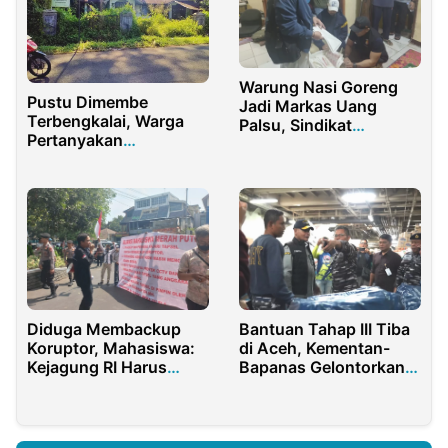
Warung Nasi Goreng
Pustu Dimembe
Jadi Markas Uang
Terbengkalai, Warga
Palsu, Sindikat
Pertanyakan
Dibongkar Jelang
Kepedulian Pemerintah
Lebaran
Diduga Membackup
Bantuan Tahap III Tiba
Koruptor, Mahasiswa:
di Aceh, Kementan-
Kejagung RI Harus
Bapanas Gelontorkan
Copot Kejari Tapsel
Logistik Rp 45 Miliar