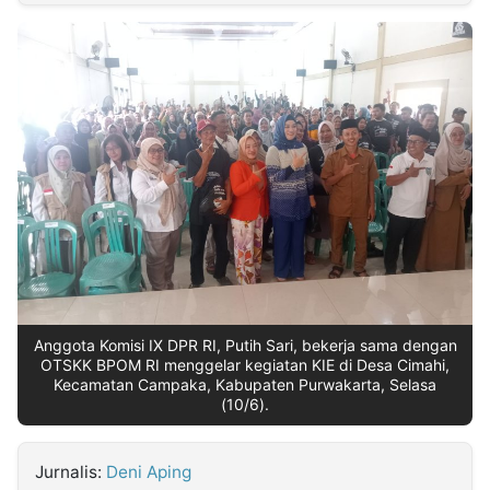
MULTIMEDIA
INDONESIA
Partner
Insight
Suara
Lens
Daily
Jalan
Idealita
Kita
Dinamikapost.com
Radar
Seedbacklink
NTB
Time
IDN
Jogja
Rakyat
News
Notice
Baru
Follow
Kabarbaru
Anggota Komisi IX DPR RI, Putih Sari, bekerja sama dengan
OTSKK BPOM RI menggelar kegiatan KIE di Desa Cimahi,
Kecamatan Campaka, Kabupaten Purwakarta, Selasa
(10/6).
Jurnalis:
Deni Aping