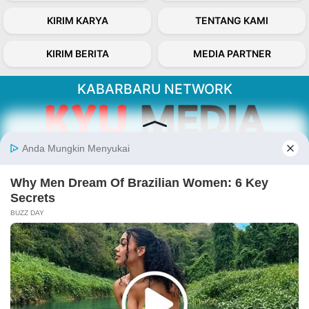
KIRIM KARYA
TENTANG KAMI
KIRIM BERITA
MEDIA PARTNER
KABARBARU NETWORK
About Our Kabarbaru.co
Kabarbaru.co menyajikan berita aktual dan
inspiratif dari sudut pandang berbaik sangka
serta terverifikasi dari sumber yang tepat.
Follow Kabarbaru