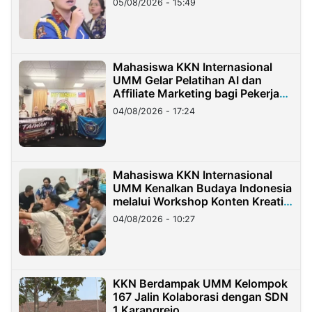
05/08/2026 - 15:49
Mahasiswa KKN Internasional
UMM Gelar Pelatihan AI dan
Affiliate Marketing bagi Pekerja
Migran Indonesia di Taiwan
04/08/2026 - 17:24
Mahasiswa KKN Internasional
UMM Kenalkan Budaya Indonesia
melalui Workshop Konten Kreatif
di Taiwan
04/08/2026 - 10:27
KKN Berdampak UMM Kelompok
167 Jalin Kolaborasi dengan SDN
1 Karangrejo