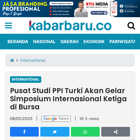
BERANDA
NASIONAL
DAERAH
EKONOMI
PARIWISATA
Informasi
KabarbaruTV
Kirim
Tentang
International
Iklan
Berita
Kami
INTERNATIONAL
Berita
Pusat Studi PPI Turki Akan Gelar
Nasional
International
Olahraga
Entertainment
Daerah
Pariwisata
Kuliner
Kolom
Simposium Internasional Ketiga
di Bursa
Network
08/02/2025
|
|
5
views
PT
TREETAN