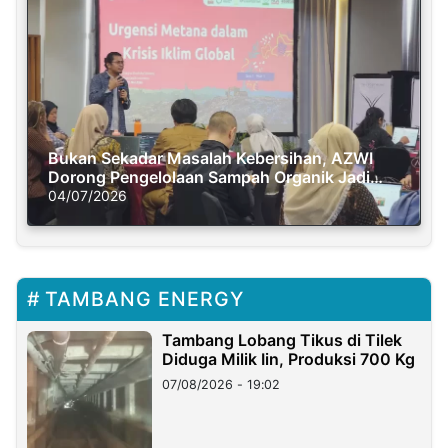
Bukan Sekadar Masalah Kebersihan, AZWI
Dorong Pengelolaan Sampah Organik Jadi
Solusi Krisis Iklim
04/07/2026
TAMBANG ENERGY
Tambang Lobang Tikus di Tilek
Diduga Milik Iin, Produksi 700 Kg
07/08/2026 - 19:02