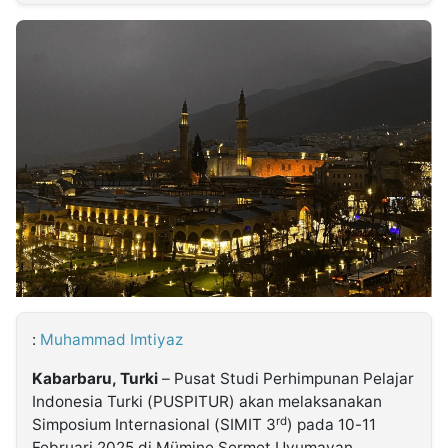
MULTIMEDIA
INDONESIA
Partner
Insight
Suara
Lens
Daily
Jalan
Idealita
Kita
Dinamikapost.com
Radar
Seedbacklink
NTB
Time
IDN
Jogja
Rakyat
News
Notice
Baru
Follow
Kabarbaru
:
Muhammad Imtiyaz
Kabarbaru, Turki
– Pusat Studi Perhimpunan Pelajar
Indonesia Turki (PUSPITUR) akan melaksanakan
rd
Simposium Internasional (SIMIT 3
) pada 10-11
Februari 2025 di Mümine Sermet Uyumayan