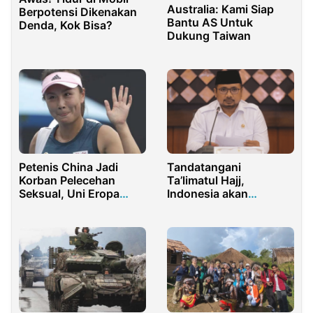
Australia: Kami Siap
Berpotensi Dikenakan
Bantu AS Untuk
Denda, Kok Bisa?
Dukung Taiwan
Petenis China Jadi
Tandatangani
Korban Pelecehan
Ta’limatul Hajj,
Seksual, Uni Eropa
Indonesia akan
Pertanyakan
Berangkatkan 241 ribu
Keselamatannya?
Jemaah Haji