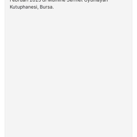
Kutuphanesi, Bursa.
©
Kabarbaru.co
-
2026
PT.
Kabarbaru
Media
Holding