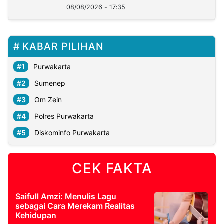
08/08/2026 - 17:35
KABAR PILIHAN
Purwakarta
Sumenep
Om Zein
Polres Purwakarta
Diskominfo Purwakarta
CEK FAKTA
Saifull Amzi: Menulis Lagu
sebagai Cara Merekam Realitas
Kehidupan