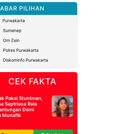
ABAR PILIHAN
Purwakarta
Sumenep
Om Zein
Polres Purwakarta
Diskominfo Purwakarta
CEK FAKTA
ak Pakai Stuntman,
a Septriasa Rela
antungan Demi
m Munafik