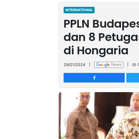
MULTIMEDIA
INDONESIA
INTERNATIONAL
PPLN Budapes
Partner
dan 8 Petuga
Insight
Suara
Lens
Daily
Jalan
Idealita
Kita
Dinamikapost.com
Radar
Seedbacklink
di Hongaria
NTB
Time
IDN
Jogja
Rakyat
News
Notice
Baru
29/01/2024
|
|
Follow
Kabarbaru