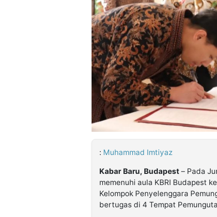
©
Kabarbaru.co
-
2026
PT.
Kabarbaru
Media
Holding
:
Muhammad Imtiyaz
Kabar Baru, Budapest
– Pada Ju
memenuhi aula KBRI Budapest ke
Kelompok Penyelenggara Pemung
bertugas di 4 Tempat Pemunguta