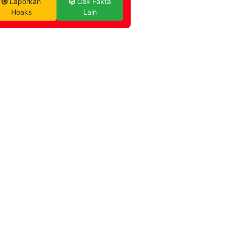
Laporkan
Cek Fakta
Hoaks
Lain