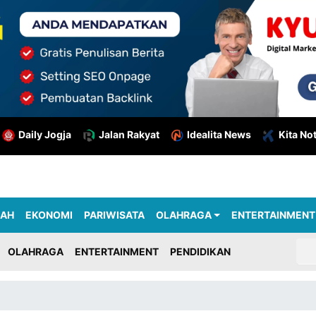
Daily Jogja
Jalan Rakyat
Idealita News
Kita No
RAH
EKONOMI
PARIWISATA
OLAHRAGA
ENTERTAINMENT
OLAHRAGA
ENTERTAINMENT
PENDIDIKAN