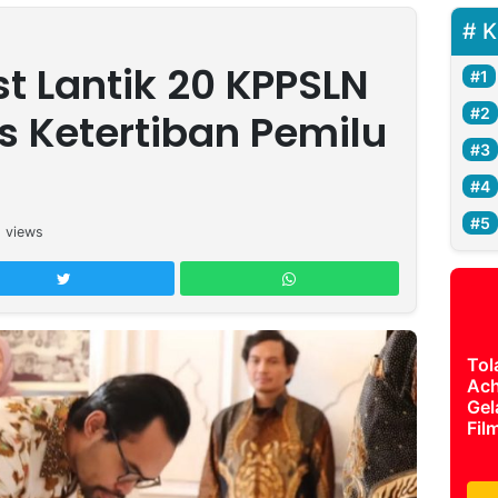
K
t Lantik 20 KPPSLN
s Ketertiban Pemilu
1
views
Tol
Ach
Gel
Fil