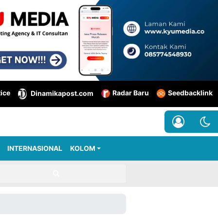
tice
Radar Baru
Seedbacklink
Dinamikapost.com
INTERNASIONAL
KOLOM